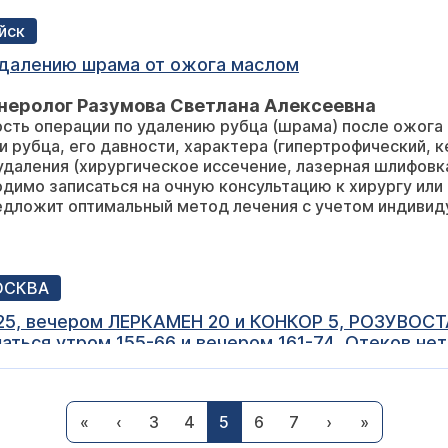
ийск
удалению шрама от ожога маслом
неролог Разумова Светлана Алексеевна
сть операции по удалению рубца (шрама) после ожога 
и рубца, его давности, характера (гипертрофический, 
даления (хирургическое иссечение, лазерная шлифовка
димо записаться на очную консультацию к хирургу или
едложит оптимальный метод лечения с учетом индивид
МОСКВА
ние было
 начинается озноб а через некоторое время меня
 Юсуфов Борис Тельманович
гите советом пожалуйста
нимаете серьезную комбинированную терапию и на это
«
‹
3
4
5
6
7
›
»
зными симптомами. Заочно оценить причину и скоррек
ра и дополнительных обследований. Настоятельно рек