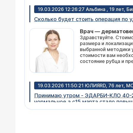
19.03.2026 12:26:27 Альбина , 19 лет, Б
Сколько будет стоить операция по 
Врач — дерматове
Здравствуйте. Стоимо
размера и локализаци
выбранной методики у
стоимости вам необхо
состояние рубца и пр
19.03.2026 11:50:21 ЮЛИЯRD, 76 лет, 
Принимаю утром - ЭДАРБИ-КЛО 40-25, вечером ЛЕРКАМЕН 20 и КОНКОР 5, РОЗУВОСТАТИН 10, всю зиму давле
нормальное а с15 марта стало повышаться утром 155-66 и вечером 161-74. Отеков нет пью 1.5л воды соблюдаю диету, не
знаю что делать, чувствую давление
Врач — кардиолог
опускается потом опять. Помо
Здравствуйте. Вы при
давления с волнообра
требует очного осмот