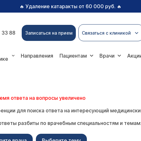
Удаление катаракты от 60 000 руб.
🔥
🔥
 33 88
Записаться на прием
Связаться с клиникой
Направления
Пациентам
Врачи
Акци
ике
ремя ответа на вопросы увеличено
енции для поиска ответа на интересующий медицински
ответы разбиты по врачебным специальностям и темам
рите врача
Выберите тему