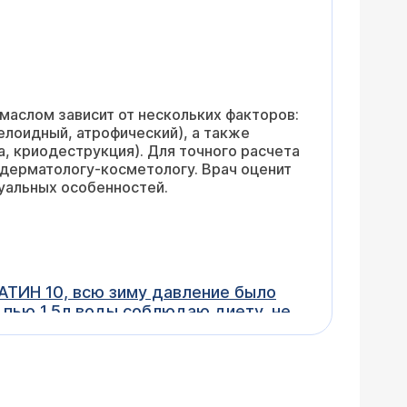
маслом зависит от нескольких факторов:
келоидный, атрофический), а также
, криодеструкция). Для точного расчета
 дерматологу-косметологу. Врач оценит
уальных особенностей.
ется на прилив жара значит само
м фоне появилась нестабильность
тировать лечение невозможно — это
омендуем вам записаться на