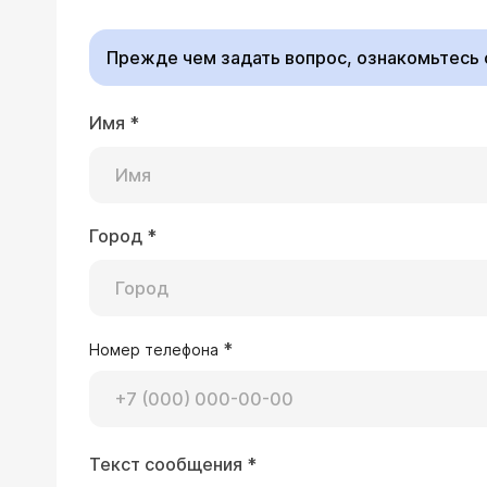
консультацию к карди
баланс (на фоне диур
Прежде чем задать вопрос, ознакомьтесь
Имя
*
19.03.2026 00:52:27 Полина, 38 лет, С
Здравствуйте. Есть миома 7*5 см , 
и по задней стенке матки. Никаких 
беременностей раньше не было. Пони
Врач — гинеколог 
уменьшить её медикаментозно, а пот
Город
*
Здравствуйте. Рассмо
опасном месте , а хирург ещё говори
которой перекрываютс
стенку. восстанавливаться год. Меня 
Без разрезов, без ру
медикаментозное уменьшение - дейс
Подходит не для всех
Прошу вашего мнения по поводу опе
2 года в норме (кровь, гинекология,
*
Номер телефона
18.03.2026 20:02:34 Анастасия, 34 год
Текст сообщения
*
Добрый вечер. После не большой про