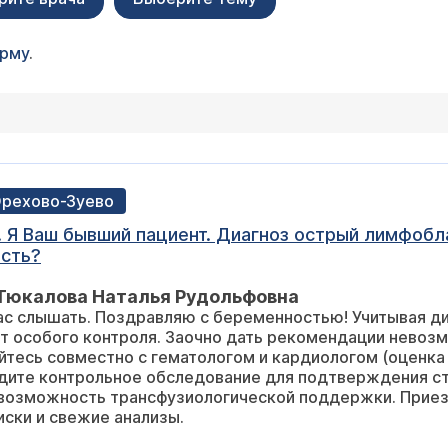
орму
.
 Орехово-Зуево
 Я Ваш бывший пациент. Диагноз острый лимфобла
есть?
 Тюкалова Наталья Рудольфовна
ас слышать. Поздравляю с беременностью! Учитывая д
т особого контроля. Заочно дать рекомендации невоз
тесь совместно с гематологом и кардиологом (оценка 
дите контрольное обследование для подтверждения ст
ь возможность трансфузиологической поддержки. Прие
иски и свежие анализы.