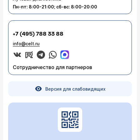
Пациент после такой операции уже на 2-й день
сам ходит, у него очень быстро проходит
Пн-пт: 8:00-21:00; сб-вс: 8:00-20:00
период реабилитации. Больной сразу же
возвращается к нормальной жизни без
ограничений и противопоказаний, то есть
качество жизни после такой операции
значительно выше.
+7 (495) 788 33 88
info@celt.ru
Сотрудничество для партнеров
Версия для слабовидящих