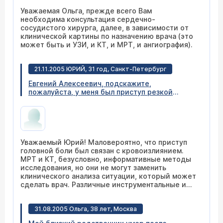
Уважаемая Ольга, прежде всего Вам
необходима консультация сердечно-
сосудистого хирурга, далее, в зависимости от
клинической картины по назначению врача (это
может быть и УЗИ, и КТ, и МРТ, и ангиография).
21.11.2005 ЮРИЙ, 31 год, Санкт-Петербург
Евгений Алексеевич, подскажите,
пожалуйста, у меня был приступ резкой
головной боли, продолжавшийся несколько
минут. Через неделю после этого прошел МРТ
и КТ. По данным КТ и МРТ данных за
субарахноидальное кровоизлияние и
аневризму сосудов головного мозга не
Уважаемый Юрий! Маловероятно, что приступ
найдено. Но врач сказал, что это
головной боли был связан с кровоизлиянием.
обследование выявляет аневризму в 80 %
МРТ и КТ, безусловно, информативные методы
случаев и порекомендовал сделать
исследования, но они не могут заменить
ангиографию. Как Вы считаете, следует ли это
клинического анализа ситуации, который может
делать, и насколько велика вероятность, что у
сделать врач. Различные инструментальные и
меня было кровоизлияние, последствия
лабораторные исследования могут стать лишь
которого за неделю прошли.
дополнением в диагностической концепции,
31.08.2005 Ольга, 38 лет, Москва
создаваемой врачом. Не думаю, что у Вас есть
достаточные основания для проведения такого