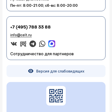
закрытие дефекта (без открытой операции,
Пн-пт: 8:00-21:00; сб-вс: 8:00-20:00
доступом через вену в области паха). При этом
исчезает и аневризма. В нашем центре это
вмешательство выполняется. Но если дефекта
нет, то необходима всего лишь наблюдательная
тактика, УЗИ ежегодно.
+7 (495) 788 33 88
info@celt.ru
Сотрудничество для партнеров
Версия для слабовидящих