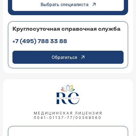
рублей, включая работу, пребывание в
Выбрать специалиста
стационаре и стоимость стента.
21.10.2011 Елена, 37 лет, Котлас
Круглосуточная справочная служба
У меня обнаружили аневризму корня аорты, на
уровне синусов Вальсальвы - 52 мм. Можно в
+7 (495) 788 33 88
моем случае укрепить стенки аорты
специальным катетером по сосудам к
аневризме эндопротезом? При обследовании
Обратиться
расслоения, тромбозов не выявлено, 1-ая
степень регургитации, давление в норме.
Уважаемая Елена! Эндопротез в данной
Очень хочу успеть родить.
ситуации, к сожалению, бессилен, однако
необходимо проконсультироваться с
кардиохирургами, возможно, операцию на
аорте можно провести и затем благополучно
родить.
16.08.2011 Елена, 37 лет, Котлас
МЕДИЦИНСКАЯ ЛИЦЕНЗИЯ
У меня расширение корня аорты 51 мм, на
Л041-01137-77/00368560
уровне синусов Вальсальвы - 54 мм, 1-ая
степень регургитации. После томографа -
расслоения и тромбозов не выявлено.