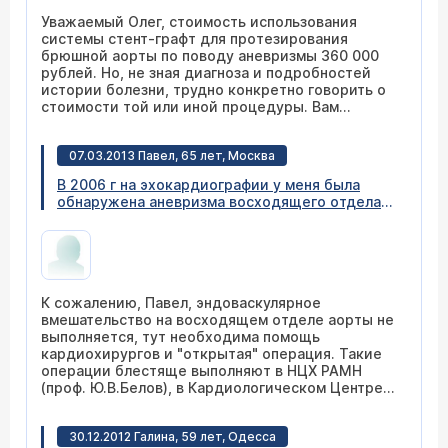
Уважаемый Олег, стоимость использования
системы стент-графт для протезирования
брюшной аорты по поводу аневризмы 360 000
рублей. Но, не зная диагноза и подробностей
истории болезни, трудно конкретно говорить о
стоимости той или иной процедуры. Вам
следует с данными из истории болезни мамы
обратиться на консультацию к заведующему
07.03.2013 Павел, 65 лет, Москва
отделением сердечно-сосудистой хирургии
Бабунашвили Автандилу Михайловичу или
В 2006 г на эхокардиографии у меня была
позвонить в отделение по телефону 8 (495) 305-
обнаружена аневризма восходящего отдела
34-04.
аорты. Корень-4,5 см, восх Ао 4,8-5,0 см. В
последующие годы эта цифра не выходила за
указанные пределы. В ноябре прошлого года
сделал очередную эхокардиографию и
получил следующий результат: Аорта
К сожалению, Павел, эндоваскулярное
расширена на уровне синусов Вальсальвы до
вмешательство на восходящем отделе аорты не
4.9см и в восходящем отделе до 5.1 см.
выполняется, тут необходима помощь
Давление по утрам 140/85. Никаких
кардиохирургов и "открытая" операция. Такие
симптомов не имею. Подскажите с чего
операции блестяще выполняют в НЦХ РАМН
необходимо начать обследование в Вашем
(проф. Ю.В.Белов), в Кардиологическом Центре
центре, какие надо пройти манипуляции,
(Р.С. Акчурин), в 15 ГКБ (Н.Л.Баяндин).
примерно сколько будет стоить
обследование по этому диагнозу в Вашем
30.12.2012 Галина, 59 лет, Одесса
центре, и сколько примерно надо запасти