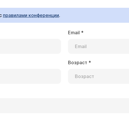
 с
правилами конференции
.
Email
*
ломерулонефрит. Ремиссия была 2 года. Сейчас п
 Подскажите, пожалуйста, нужно ли повторно де
Возраст
*
олендо Светлана Евгеньевна
на! Вероятнее всего, у Вас речь идет об активности г
ящего времени терапии. Рекомендации по лечению и н
 От беременности в настоящее время следует воздерж