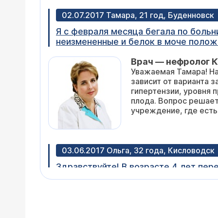
02.07.2017 Тамара, 21 год, Буденновск
Я с февраля месяца бегала по больн
неизмененные и белок в моче полож
узнала что беременна хотя до этого 
Врач — нефролог К
хочу аборта я так жду и ждала этог
Уважаемая Тамара! На
ребенка и имеет ли право врачь гово
зависит от варианта з
беременность если я сделаю аборт 
гипертензии, уровня 
плода. Вопрос решает
учреждение, где есть
03.06.2017 Ольга, 32 года, Кисловодск
Здравствуйте! В возрасте 4 лет пер
сечения ( обе беременности протека
месяц продолжительностью 1-2 дня.
Врач — нефролог К
рецидива появились боли в пояснице,
Уважаемая Ольга! Ваш
паталогий. Бак посев мочи - клипси
Советую обратиться к
отеки и дискомфорт при мочеиспуска