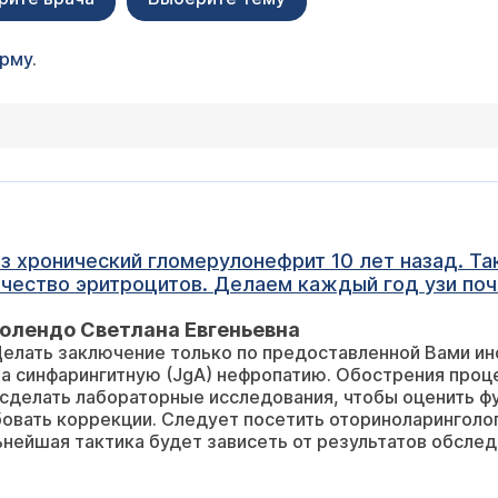
орму
.
 узи почек и мочевого пузыря, все в норме,
мочевом. Делали КТ почек, в норме, ничего не об
олендо Светлана Евгеньевна
Делать заключение только по предоставленной Вами ин
а синфарингитную (JgA) нефропатию. Обострения проц
сделать лабораторные исследования, чтобы оценить фу
овать коррекции. Следует посетить оториноларинголог
ьнейшая тактика будет зависеть от результатов обслед