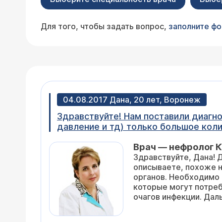
Для того, чтобы задать вопрос,
заполните ф
04.08.2017 Дана, 20 лет, Воронеж
Здравствуйте! Нам поставили диагноз хронический гломерулонефрит 10 лет назад. Таковых признаков нет (отеки,
давление и тд) только большое количество эритроцитов. Делаем каждый год
только в последний раз эхозвесь в 
Врач — нефролог К
Здравствуйте, Дана! 
описываете, похоже н
органов. Необходимо 
которые могут потреб
очагов инфекции. Дал