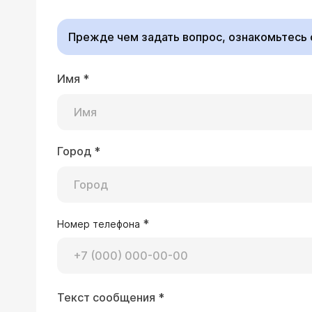
Прежде чем задать вопрос, ознакомьтесь
Имя
*
28.04.2017 Катерина, 28 лет, Киев
Добрый день! У меня мембранозный г
-2,5 гр. Повышен холестерин - 6,5. Все остальные показатели крови в норме. Давление в норме. Самочувствие отличное.
Принимаю рамиприл и аторвастатин.
Город
*
Врач — нефролог К
ли беременеть?
Здравствуйте, Катери
проводимой до насто
заочно не решаются.
*
Номер телефона
02.10.2016 Михаил, 23 года, Самара
Текст сообщения
*