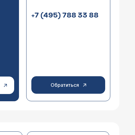
+7 (495) 788 33 88
нефрит. Нефротический синдром.
озировке 8 недель, потом полная
16. Наблюдали за
 синдрома является липоидный нефроз
моче (тест полоска в домашних
идивируещее течение, что требует
преднизолон в полной дозировке после
о в порядке, отеков не было и нет.
и из истории болезней с
Обратиться
 На данный момент занимаюсь
и таком диагнозе?