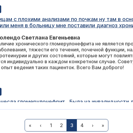
ицам с плохими анализами по почкам ну там в ос
или меня в больницу мне поставили диагноз хрон
не могла три года забеременеть и врачь мне гово
олендо Светлана Евгеньевна
о ребенкаскажите мне пожалуйста могу ли я при 
личие хронического гломерулонефрита не является пр
рить что будем делать аборт беременность нам не
аболевания, тяжести его течения, почечной функции, н
я же потом возможно и не смогу детей иметь
протеинурии и других состояний, которые могут повлия
ся индивидуально в каждом конкретном случае. Совет
 опыт ведения таких пациенток. Всего Вам доброго!
енесла гломерулонефрит . Была на инвалидности д
ли без осложнений) год назад участились рециди
 После приема Монурала и канефрона симптомы и
олендо Светлана Евгеньевна
 отеки глаз. Общий анализ крови, мочи, биохимич
«
‹
1
2
3
4
›
»
а ситуация требует обследования, назначить которое 
ела 10 в 5 степени. После лечения двумя антиби
 нефрологу или урологу.
нии сохраняется. Контрольный анализ мочи в нор