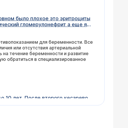
новном было плохое это эритроциты
ический гломерулонефрит а еще я
рит что будем делать аборт но я не
таком диагнозе родить здорового
отивопоказанием для беременности. Все
 к чему и т.д а это моя первая
аличия или отсутствия артериальной
ть на течение беременности и развитие
ую обратиться в специализированное
о 10 лет. После второго кесарево
вы цистита. Примерно один раз в
счезали. Во время последнего
еский анализ крови и узи без
можно только после очной консультации.
отиками противомикробным препоратом
ме.