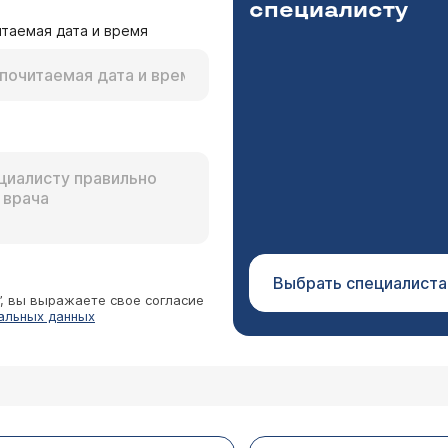
специалисту
таемая дата и время
опали в больницу с диагнозом Острый Гломеруло
 белок в моче. Принимали преднизолон в полной д
олендо Светлана Евгеньевна
хеме преднизолон. Последний день приема был 01.01.20
 детском возрасте нередкой причиной нефротического
кашля не было. 17 янв. сделали тест на белок в 
льных изменений"). Это заболевание может иметь рец
и в лабораторию, показал 3г/л. Опять принимаем 
апии.
 опять мог появиться в моче. В
янв. ребенок не болел, поведение, настроение был
е мнение о нашем случае. Могу приложить выписк
Выбрать специалиста
”, вы выражаете свое согласие
альных данных
ставили диагноз хронический ГЛОМЕРУЛОНЕФРИТ.
теина. Скажите, можно ли принимать протеин пр