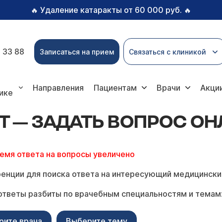
Удаление катаракты от 60 000 руб.
🔥
🔥
 33 88
Записаться на прием
Связаться с клиникой
дать вопрос онлайн
Направления
Пациентам
Врачи
Акци
ике
 — ЗАДАТЬ ВОПРОС О
ремя ответа на вопросы увеличено
енции для поиска ответа на интересующий медицински
ответы разбиты по врачебным специальностям и темам
рите врача
Выберите тему