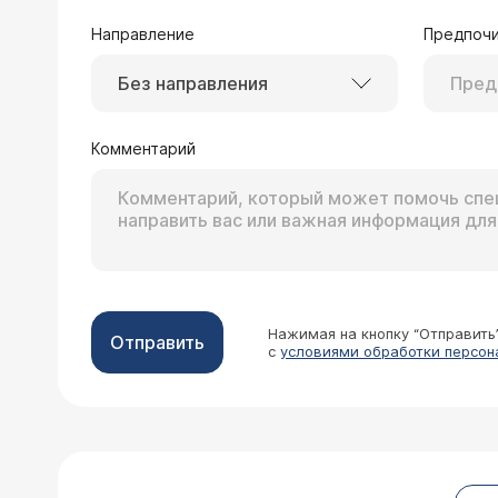
Направление
Предпочи
Без направления
25.01.2016 Евгения, 35 лет, Дмитров
Здравствуйте! В сентябре месяце п
Ребенку было 2,8 года. Были отеки,
Комментарий
дозировка через день в течении почти 8 недель, потом легли на обследование для отмены лекарства. Анализы крови,
Врач — нефролог К
мочи, УЗИ почек позволили отменить по с
Уважаемая Евгения! В
ребенком, за состоянием, насморка, 
(или болезнь "минима
условиях), показал 1 г/л. Пересдал
повторных курсов тер
созвона с врачом, бисептол 240мг/2 раза в день. Не можем понять, по какой причине белок
течении этих двух недель с 1 по 17 
Будем благодарны за ответ и за Ваш
результатами всех анализов.
Нажимая на кнопку “Отправить
Отправить
с
условиями обработки персон
30.08.2015 Олеся, 30 лет, Ульяновск
Здравствуйте! В школьные годы по
спортом и подумывала о покупке про