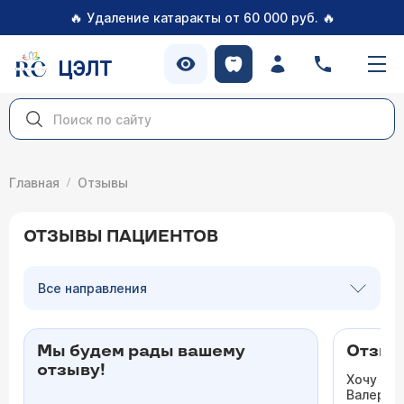
🔥
🔥
Удаление катаракты от 60 000 руб.
ЦЭЛТ
Главная
Отзывы
ОТЗЫВЫ ПАЦИЕНТОВ
Все направления
Мы будем рады вашему
Отзыв 
отзыву!
Хочу ос
Валерьев