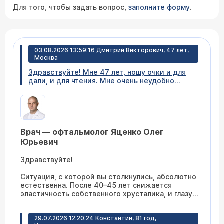
Для того, чтобы задать вопрос,
заполните форму
.
03.08.2026 13:59:16 Дмитрий Викторович, 47 лет,
Москва
Здравствуйте! Мне 47 лет, ношу очки и для
дали, и для чтения. Мне очень неудобно
постоянно менять их в течение дня, снимать,
надевать, носить с собой два футляра.
Расскажите какие варианты есть, чтобы
полностью избавиться от очков и нормально
видеть на любом расстоянии?
Врач — офтальмолог Яценко Олег
Юрьевич
Здравствуйте!
Ситуация, с которой вы столкнулись, абсолютно
естественна. После 40–45 лет снижается
эластичность собственного хрусталика, и глазу
становится трудно фокусироваться на разных
расстояниях.
29.07.2026 12:20:24 Константин, 81 год,
Сегодня существует отличное решение -