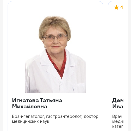
4.8
Игнатова Татьяна
Дембо
Михайловна
Ивано
Врач-гепатолог, гастроэнтеролог, доктор
Врач гас
медицинских наук
медицинс
категори