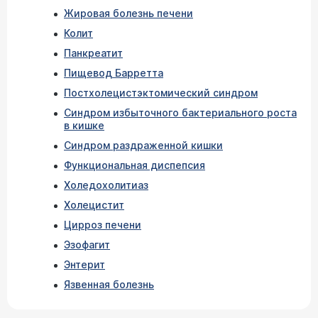
Жировая болезнь печени
Колит
Панкреатит
Пищевод Барретта
Постхолецистэктомический синдром
Синдром избыточного бактериального роста
в кишке
Синдром раздраженной кишки
Функциональная диспепсия
Холедохолитиаз
Холецистит
Цирроз печени
Эзофагит
Энтерит
Язвенная болезнь