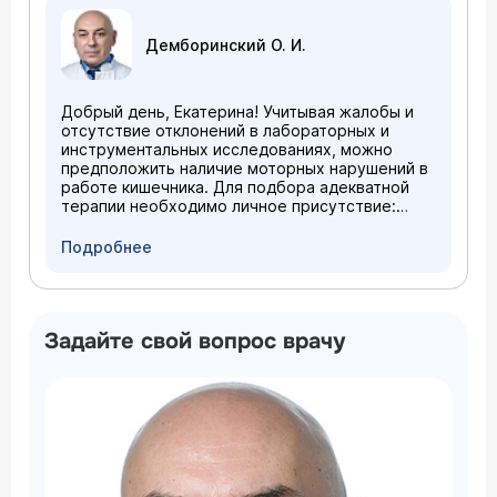
положительный). Пью уже неделю,
Нельзя принимать какие-либо желчегонные
придерживаюсь диеты, живот болит, в
медикаментозные средства, особенно
Демборинский О. И.
основном слева от пупка и чуть выше, не
самостоятельно, без назначения врача.
сильно, бывает болит когда напрягаю живот.
Что делать?
Добрый день, Екатерина! Учитывая жалобы и
отсутствие отклонений в лабораторных и
инструментальных исследованиях, можно
предположить наличие моторных нарушений в
работе кишечника. Для подбора адекватной
терапии необходимо личное присутствие:
пальпация органов брюшной полости и
несколько уточняющих вопросов. Приглашаю
Подробнее
Вас на очную консультацию, буду рад помочь
(
расписание приема
).
Задайте свой вопрос врачу