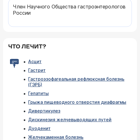
Член Научного Общества гастроэнтерологов
России
ЧТО ЛЕЧИТ?
Асцит
Гастрит
Гастроэзофагеальная рефлюксная болезнь
(ГЭРБ)
Гепатиты
Грыжа пищеводного отверстия диафрагмы
Дивертикулез
Дискинезия желчевыводящих путей
Дуоденит
Желчекаменная болезнь