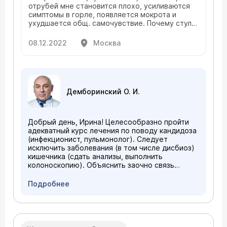
отрубей мне становится плохо, усиливаются
симптомы в горле, появляется мокрота и
ухудшается общ. самочувствие. Почему стул
от клетчатки нормальный, а в горле плохо
становится, как быть?
08.12.2022
Москва
Демборинский О. И.
Добрый день, Ирина! Целесообразно пройти
адекватный курс лечения по поводу кандидоза
(инфекционист, пульмонолог). Следует
исключить заболевания (в том числе дисбиоз)
кишечника (сдать анализы, выполнить
колоноскопию). Объяснить заочно связь
между действием клетчатки на тонус кишки и
симптомами в горле не представляется
Подробнее
возможным. Приходите на очную консультацию
(
расписание приема
).