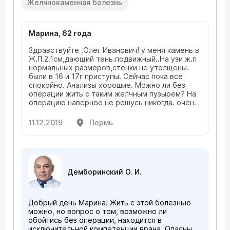
Желчнокаменная болезнь
Марина, 62 года
Здравствуйте ,Олег Иванович! у меня камень в
Ж.П.2.1см,дающий тень.подвижный..На узи ж.п
нормальных размеров,стенки не утолщены.
были в 16 и 17г приступы. Сейчас пока все
спокойно. Анализы хорошие. Можно ли без
операции жить с таким желчным пузырем? На
операцию наверное не решусь никогда. очень
боюсь общего наркоза, даже не помог
психолог. Спасибо.
11.12.2019
Пермь
Демборинский О. И.
Добрый день Марина! Жить с этой болезнью
можно, но вопрос о том, возможно ли
обойтись без операции, находится в
исключительной компетенции врача. Опасны