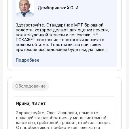
Демборинский О. И.
Здравствуйте. Стандартное МРТ брюшной
полости, которое делают для оценки печени,
поджелудочной железы и селезенки, НЕ
ПОКАЖЕТ состояние толстого кишечника в
полном объеме. Толстая кишка при таком
протоколе исследования будет видна лишь
фрагментарно и неинформативно.
Колоноскопия - является «золотым
Подробнее
стандартом» для осмотра толстой кишки. В
ЦЭЛТ проводятся оба исследования: и МРТ
брюшной полости для оценки
паренхиматозных органов, и колоноскопия,
которую можно сделать безболезненно, под
Обследование
седацией.
Ирина, 48 лет
Здравствуйте, Олег Иванович, помогите
пожалуйста разобраться, у меня системный
кандидоз, грибковый трахеит, стойкие запоры.
От пробиотиков, пребиотиков, клетчатки,