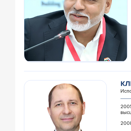
КЛ
Исп
2005
выс
200