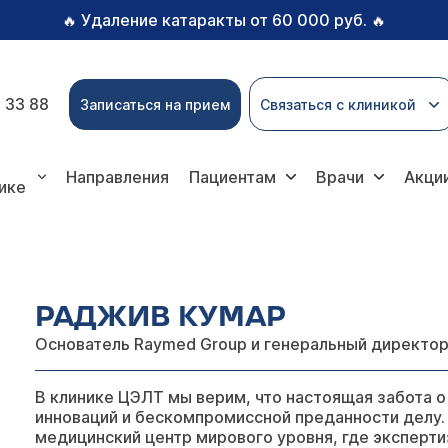
Удаление катаракты от 60 000 руб.
🔥
🔥
 33 88
Записаться на прием
Связаться с клиникой
Направления
Пациентам
Врачи
Акци
ике
РАДЖИВ КУМАР
Основатель Raymed Group и генеральный директо
В клинике ЦЭЛТ мы верим, что настоящая забота о
инноваций и бескомпромиссной преданности делу.
медицинский центр мирового уровня, где эксперти