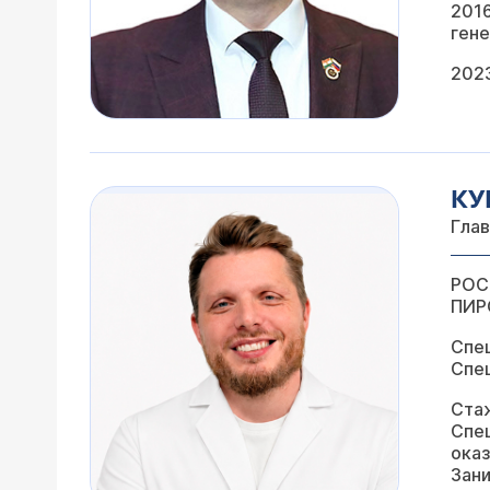
2016
ген
2023
КУ
Гла
РОС
ПИР
Спец
Спец
Стаж
Спец
ока
Зан