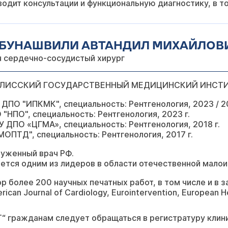
одит консультации и функциональную диагностику, в то
БУНАШВИЛИ АВТАНДИЛ МИХАЙЛОВ
ч сердечно-сосудистый хирург
ЛИССКИЙ ГОСУДАРСТВЕННЫЙ МЕДИЦИНСКИЙ ИНСТ
ДПО "ИПКМК", специальность: Рентгенология, 2023 / 20
"НПО", специальность: Рентгенология, 2023 г.
 ДПО «ЦГМА», специальность: Рентгенология, 2018 г.
МОПТД", специальность: Рентгенология, 2017 г.
луженный врач РФ.
ется одним из лидеров в области отечественной малои
р более 200 научных печатных работ, в том числе и в
rican Journal of Cardiology, Eurointervention, European He
“ гражданам следует обращаться в регистратуру клини