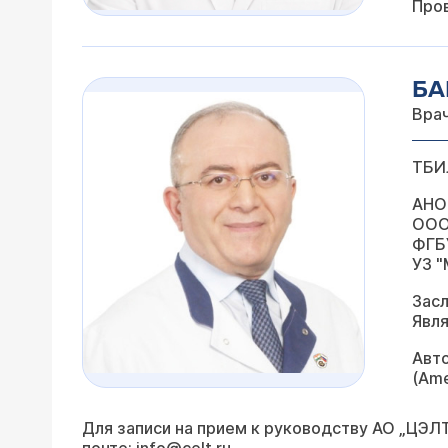
Пров
БА
Вра
ТБИ
АНО 
ООО 
ФГБУ
УЗ "
Зас
Явля
Авто
(Ame
Для записи на прием к руководству АО „ЦЭЛТ