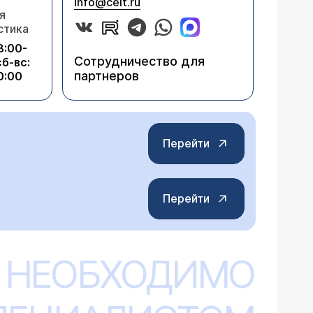
info@celt.ru
я
стика
8:00-
Сотрудничество для
сб-вс:
партнеров
0:00
Перейти
Перейти
 НЕОБХОДИМО