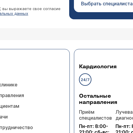
Выбрать специалиста
”, вы выражаете свое согласие
альных данных
Кардиология
24/7
клинике
правления
Остальные
направления
циентам
Приём
Лучева
ачи
специалистов
диагно
Пн-пт: 8:00-
Пн-пт: 
трудничество
21:00; сб-вс:
21:00; 