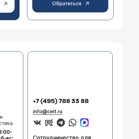
Обратиться
+7 (495) 788 33 88
info@celt.ru
я
стика
8:00-
Сотрудничество для
сб-вс: