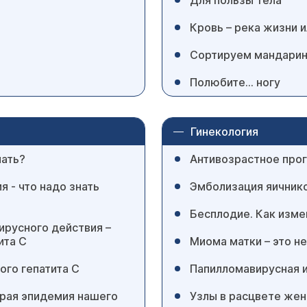
Для пользы тела
Кровь – река жизни и
Сортируем мандарины
Полюбите... ногу
Гинекология
нать?
Антивозрастное прог
 - что надо знать
Эмболизация яичник
Бесплодие. Как изме
ирусного действия –
ита С
Миома матки – это не
ого гепатита С
Папилломавирусная 
орая эпидемия нашего
Узлы в расцвете жен