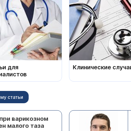
ьи для
Клинические случа
иалистов
му статьи
при варикозном
ен малого таза