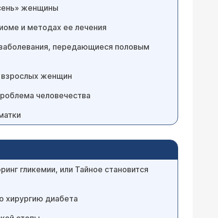
осень» женщины
иоме и методах ее лечения
- заболевания, передающиеся половым
 взрослых женщин
проблема человечества
матки
инг гликемии, или Тайное становится
о хирургию диабета