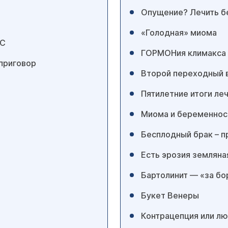
Опущение? Лечить б
«Голодная» миома
 С
ГОРМОНия климакса
 приговор
Второй переходный 
Пятилетние итоги ле
Миома и беременнос
Бесплодный брак – 
Есть эрозия земляна
Бартолинит — «за бо
Букет Венеры
Контрацепция или лю