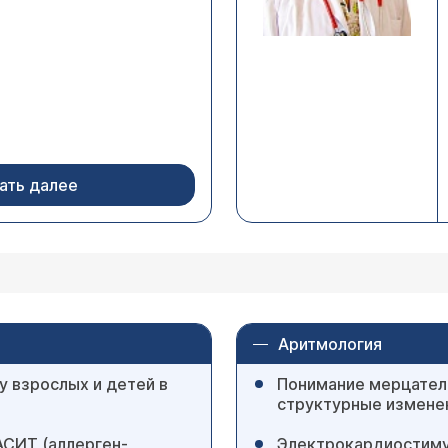
ать далее
Аритмология
у взрослых и детей в
Понимание мерцатель
структурные изменен
АСИТ (аллерген-
Электрокардио­стиму