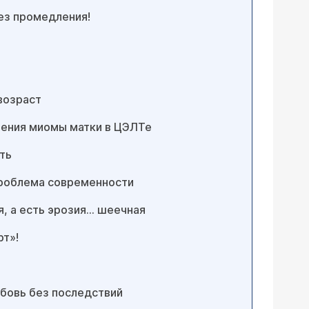
ез промедления!
возраст
чения миомы матки в ЦЭЛТе
ть
проблема современности
я, а есть эрозия… шеечная
рт»!
бовь без последствий