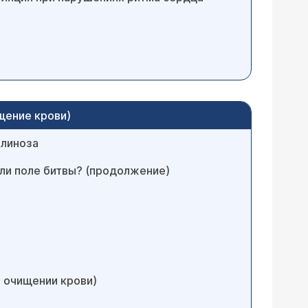
щение крови)
ллиноза
или поле битвы? (продолжение)
б очищении крови)