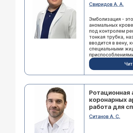
Свиридов А. А.
Эмболизация - эт
аномальных крове
под контролем ре
тонкая трубка, н
вводится в вену,
специальными жи
приспособлениями
Чит
Ротационная 
коронарных а
работа для с
Ситанов А. С.