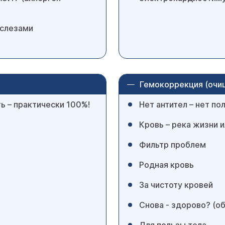
 слезами
Гемокоррекция (очи
ь – практически 100%!
Нет антител – нет по
Кровь – река жизни 
Фильтр проблем
Родная кровь
За чистоту кровей
Снова - здорово? (о