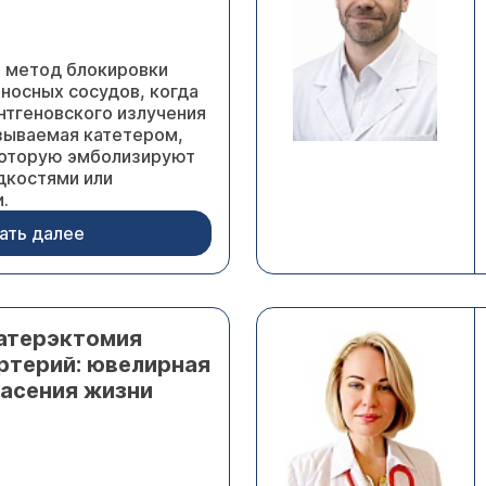
о метод блокировки
носных сосудов, когда
нтгеновского излучения
азываемая катетером,
 которую эмболизируют
дкостями или
.
ать далее
атерэктомия
ртерий: ювелирная
пасения жизни