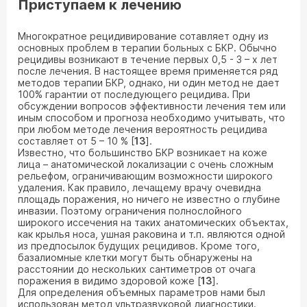
Приступаем к лечению
Многократное рецидивирование сотавляет одну из
основных проблем в терапии больных с БКР. Обычно
рецидивы возникают в течение первых 0,5 - 3 – х лет
после лечения. В настоящее время применяется ряд
методов терапии БКР, однако, ни один метод не дает
100% гарантии от последующего рецидива. При
обсуждении вопросов эффективности лечения тем или
иным способом и прогноза необходимо учитывать, что
при любом методе лечения вероятность рецидива
составляет от 5 – 10 % [
13
].
Известно, что большинство БКР возникает на коже
лица – анатомической локализации с очень сложным
рельефом, ограничивающим возможности широкого
удаления. Как правило, лечащему врачу очевидна
площадь поражения, но ничего не известно о глубине
инвазии. Поэтому ограничения полнослойного
широкого иссечения на таких анатомических объектах,
как крылья носа, ушная раковина и т.п. являются одной
из предпосылок будущих рецидивов. Кроме того,
базалиомные клетки могут быть обнаружены на
расстоянии до нескольких сантиметров от очага
поражения в видимо здоровой коже [
13
].
Для определения объемных параметров нами был
использован метод ультразвуковой диагностики.