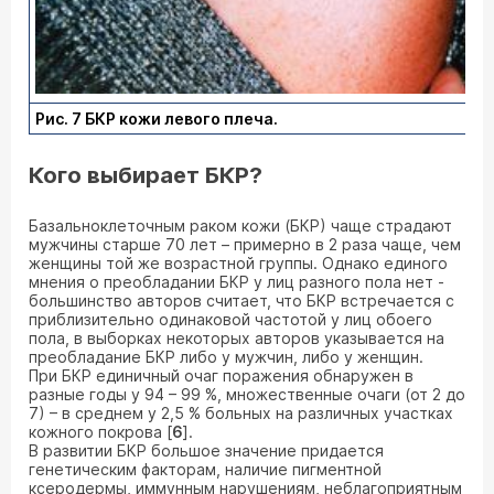
Рис. 7 БКР кожи левого плеча.
Кого выбирает БКР?
Базальноклеточным раком кожи (БКР) чаще страдают
мужчины старше 70 лет – примерно в 2 раза чаще, чем
женщины той же возрастной группы. Однако единого
мнения о преобладании БКР у лиц разного пола нет -
большинство авторов считает, что БКР встречается с
приблизительно одинаковой частотой у лиц обоего
пола, в выборках некоторых авторов указывается на
преобладание БКР либо у мужчин, либо у женщин.
При БКР единичный очаг поражения обнаружен в
разные годы у 94 – 99 %, множественные очаги (от 2 до
7) – в среднем у 2,5 % больных на различных участках
кожного покрова [
6
].
В развитии БКР большое значение придается
генетическим факторам, наличие пигментной
ксеродермы, иммунным нарушениям, неблагоприятным