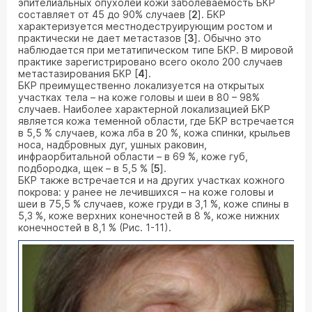
эпителиальных опухолей кожи заболеваемость БКР
составляет от 45 до 90% случаев [
2
]. БКР
характеризуется местнодеструирующим ростом и
практически не дает метастазов [
3
]. Обычно это
наблюдается при метатипическом типе БКР. В мировой
практике зарегистрировано всего около 200 случаев
метастазирования БКР [
4
].
БКР преимущественно локализуется на открытых
участках тела – на коже головы и шеи в 80 – 98%
случаев. Наиболее характерной локализацией БКР
является кожа теменной области, где БКР встречается
в 5,5 % случаев, кожа лба в 20 %, кожа спинки, крыльев
носа, надбровных дуг, ушных раковин,
инфраорбитальной области – в 69 %, коже губ,
подбородка, щек – в 5,5 % [
5
].
БКР также встречается и на других участках кожного
покрова: у ранее не лечившихся – на коже головы и
шеи в 75,5 % случаев, коже груди в 3,1 %, коже спины в
5,3 %, коже верхних конечностей в 8 %, коже нижних
конечностей в 8,1 % (Рис. 1-11).