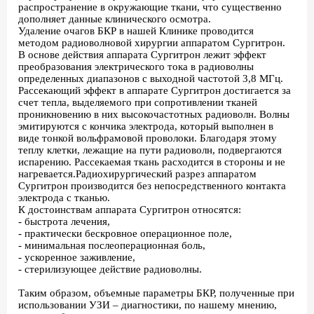
распространение в окружающие ткани, что существенно
дополняет данные клинического осмотра.
Удаление очагов БКР в нашей Клинике проводится
методом радиоволновой хирургии аппаратом Сургитрон.
В основе действия аппарата Сургитрон лежит эффект
преобразования электрического тока в радиоволны
определенных диапазонов с выходной частотой 3,8 МГц.
Рассекающий эффект в аппарате Сургитрон достигается за
счет тепла, выделяемого при сопротивлении тканей
проникновению в них высокочастотных радиоволн. Волны
эмитируются с кончика электрода, который выполнен в
виде тонкой вольфрамовой проволоки. Благодаря этому
теплу клетки, лежащие на пути радиоволн, подвергаются
испарению. Рассекаемая ткань расходится в стороны и не
нагревается.Радиохирургический разрез аппаратом
Сургитрон производится без непосредственного контакта
электрода с тканью.
К достоинствам аппарата Сургитрон относятся:
- быстрота лечения,
- практически бескровное операционное поле,
- минимальная послеоперационная боль,
- ускоренное заживление,
- стерилизующее действие радиоволны.
Таким образом, объемные параметры БКР, полученные при
использовании УЗИ – диагностики, по нашему мнению,