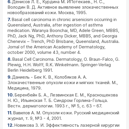
Денисов Л. Е., Курдина М. ИПотекаев., Н. С.,
Володин В. Д. Активное выявление злокачественных
новообразований кожи. Москва, 1995.
Basal cell carcinoma in chronic arsenicism occurring in
Queensland, Australia, after ingestion of asthma
medication. Waranya Boonchai, MD, Adele Green, MBBS,
PhD, Jack Ng, PhD, Anthony Dicker, MBBS, and Georgia
Chenevix – Trench, PhD Brisbane, Queensland, Australia.
Jornal of the American Academy of Dermatology,
october 2000, volume 43, number 4.
Basal Cell Carcinoma. Dermatology, O. Braun-Falco, G.
Plewig, H.H. Wolff, R.K. Winkelmann. Springer-Verlag
Berlin Heidelberg 1991.
Даниель - Бек К. В., Колобяков А. А.
Злокачественные опухоли кожи и мягких тканей. М.,
Медицина, 1979.
Беренбейн Б. А., Лезвинская Е. М., Краснощекова
Н. Ю., Ильинская Т. Б. Синдром Горлина-Гольца.
Вестн. дерматологии. 1993 г., № 5, с. 63 – 67.
Вавилов А. М. Опухоли кожи. Русский медицинский
журнал, т. 9, №3 - 4, 2001.
Новикова З. И. Эффективность лазерной хирургии