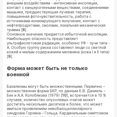
внешним воздействиям - интенсивная инсоляция,
контакт с канцерогенными веществами, соединениями
мышьяка, предшествующая лучевая терапия,
повышенная фоточувствительность, работа с
источниками ионизирующего излучения, контакт с
нефтепродуктами, смолами, локальная механическая
травма [
8
].
Основное значение придается избыточной инсоляции.
Наибольшую опасность представляет
ультрафиолетовая радиация, особенно УФ - лучи типа -
А. Особую группу риска составляют люди со светлой
кожей и малым содержанием меланина (кожа I и II типа)
[
9
].
Форма может быть не только
военной
Базалиомы могут быть множественными. Первично –
множественная форма БКР, по данным К.В. Даниель –
Бек и А.А. Колобякова (1979) [
10
], встречается в 10 %
случаев, количество опухолевых очагов может
достигать нескольких десятков и более, что может
явиться проявлением невобазоцеллюлярного
синдрома Горлина – Гольца. Кардинальным симптомом