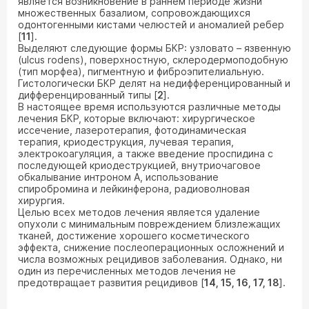
является возникновение в раннем периоде жизни
множественных базалиом, сопровождающихся
одонтогенными кистами челюстей и аномалией ребер
[
11
].
Выделяют следующие формы БКР: узловато – язвенную
(ulcus rodens), поверхностную, склеродермоподобную
(тип морфеа), пигментную и фиброэпителиальную.
Гистологически БКР делят на недифференцированный и
дифференцированный типы [
2
].
В настоящее время используются различные методы
лечения БКР, которые включают: хирургическое
иссечение, лазеротерапия, фотодинамическая
терапия, криодеструкция, лучевая терапия,
электрокоагуляция, а также введение проспидина с
последующей криодеструкцией, внутриочаговое
обкалывание интроном А, использование
спиробромина и лейкинферона, радиоволновая
хирургия.
Целью всех методов лечения является удаление
опухоли с минимальным повреждением близлежащих
тканей, достижение хорошего косметического
эффекта, снижение послеоперационных осложнений и
числа возможных рецидивов заболевания. Однако, ни
один из перечисленных методов лечения не
предотвращает развития рецидивов [
14, 15, 16, 17, 18
].