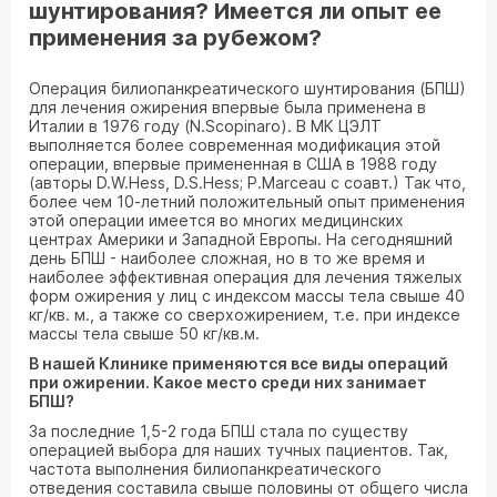
шунтирования? Имеется ли опыт ее
применения за рубежом?
Операция билиопанкреатического шунтирования (БПШ)
для лечения ожирения впервые была применена в
Италии в 1976 году (N.Scopinaro). В МК ЦЭЛТ
выполняется более современная модификация этой
операции, впервые примененная в США в 1988 году
(авторы D.W.Hess, D.S.Hess; P.Marceau с соавт.) Так что,
более чем 10-летний положительный опыт применения
этой операции имеется во многих медицинских
центрах Америки и Западной Европы. На сегодняшний
день БПШ - наиболее сложная, но в то же время и
наиболее эффективная операция для лечения тяжелых
форм ожирения у лиц с индексом массы тела свыше 40
кг/кв. м., а также со сверхожирением, т.е. при индексе
массы тела свыше 50 кг/кв.м.
В нашей Клинике применяются все виды операций
при ожирении. Какое место среди них занимает
БПШ?
За последние 1,5-2 года БПШ стала по существу
операцией выбора для наших тучных пациентов. Так,
частота выполнения билиопанкреатического
отведения составила свыше половины от общего числа