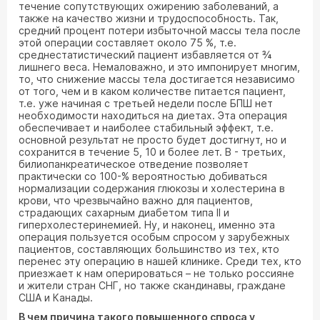
течение сопутствующих ожирению заболеваний, а
также на качество жизни и трудоспособность. Так,
средний процент потери избыточной массы тела после
этой операции составляет около 75 %, т.е.
среднестатистический пациент избавляется от ¾
лишнего веса. Немаловажно, и это импонирует многим,
то, что снижение массы тела достигается независимо
от того, чем и в каком количестве питается пациент,
т.е. уже начиная с третьей недели после БПШ нет
необходимости находиться на диетах. Эта операция
обеспечивает и наиболее стабильный эффект, т.е.
основной результат не просто будет достигнут, но и
сохранится в течение 5, 10 и более лет. В - третьих,
билиопанкреатическое отведение позволяет
практически со 100-% вероятностью добиваться
нормализации содержания глюкозы и холестерина в
крови, что чрезвычайно важно для пациентов,
страдающих сахарным диабетом типа II и
гиперхолестеринемией. Ну, и наконец, именно эта
операция пользуется особым спросом у зарубежных
пациентов, составляющих большинство из тех, кто
перенес эту операцию в нашей клинике. Среди тех, кто
приезжает к нам оперироваться – не только россияне
и жители стран СНГ, но также скандинавы, граждане
США и Канады.
В чем причина такого повышенного спроса у