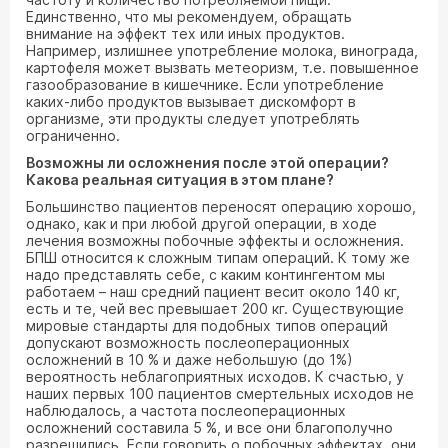
Единственно, что мы рекомендуем, обращать
внимание на эффект тех или иных продуктов.
Например, излишнее употребление молока, винограда,
картофеля может вызвать метеоризм, т.е. повышенное
газообразование в кишечнике. Если употребление
каких-либо продуктов вызывает дискомфорт в
организме, эти продукты следует употреблять
ограниченно.
Возможны ли осложнения после этой операции?
Какова реальная ситуация в этом плане?
Большинство пациентов переносят операцию хорошо,
однако, как и при любой другой операции, в ходе
лечения возможны побочные эффекты и осложнения.
БПШ относится к сложным типам операций. К тому же
надо представлять себе, с каким контингентом мы
работаем – наш средний пациент весит около 140 кг,
есть и те, чей вес превышает 200 кг. Существующие
мировые стандарты для подобных типов операций
допускают возможность послеоперационных
осложнений в 10 % и даже небольшую (до 1%)
вероятность неблагоприятных исходов. К счастью, у
наших первых 100 пациентов смертельных исходов не
наблюдалось, а частота послеоперационных
осложнений составила 5 %, и все они благополучно
разрешились. Если говорить о побочных эффектах, они