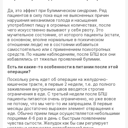
Да, это эффект при булимическом синдроме. Ряд
пациентов в силу пока еще не выясненных причин
нарушения механизмов голода и насыщения
употребляют пищу в огромных количествах, после
чего искусственно вызывают у себя рвоту. Это
мучительное состояние, от которого пациенты (кстати,
в основном, вполне нормальные в психическом
отношении люди) не в состоянии избавиться
самостоятельно или с применением психотропных
средств. По нашим наблюдениям, после БПШ все они
избавлялись от тяжелых проявлений булимии.
Есть ли какие-то особенности в питании после этой
операции?
Поскольку речь идет об операции на желудочно-
кишечном тракте, в первые 2 недели, т.е. до полного
заживления внутренних швов вводятся строгие
ограничения в еде. С третьей недели после БПШ
пациенты питаются очень ограниченно, но уже вовсе
не потому, что мы чего-то им запрещаем. В первые
месяцы достаточно выражен элемент отвращения к
еде. Обычно прием пищи осуществляется небольшими
порциями 4-6 раз в день с быстрым появлением
чувства сытости. Желудок как бы сам регулирует
частоту и количество потребляемой пищи.