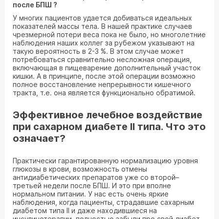
после БПШ ?
У многих пациентов удается добиваться идеальных
показателей массы тела. В нашей практике случаев
чрезмерной потери веса пока не было, но многолетние
наблюдения наших коллег за рубежом указывают на
такую вероятность в 2-3 %. В этом случае может
потребоваться сравнительно несложная операция,
включающая в пищеварение дополнительный участок
кишки. А в принципе, после этой операции возможно
полное восстановление непрерывности кишечного
тракта, т.е. она является функционально обратимой.
Эффективное лечебное воздействие
при сахарном диабете II типа. Что это
означает?
Практически гарантированную нормализацию уровня
глюкозы в крови, возможность отмены
антидиабетических препаратов уже со второй–
третьей недели после БПШ. И это при вполне
нормальном питании. У нас есть очень яркие
наблюдения, когда пациенты, страдавшие сахарным
диабетом типа II и даже находившиеся на
инсулинотерапии, полностью забыли про свой диабет.