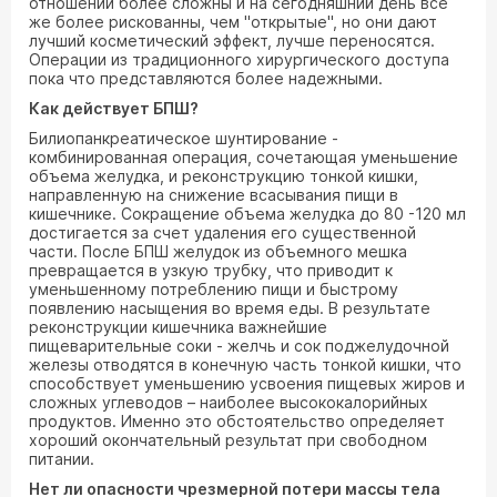
отношении более сложны и на сегодняшний день все
же более рискованны, чем "открытые", но они дают
лучший косметический эффект, лучше переносятся.
Операции из традиционного хирургического доступа
пока что представляются более надежными.
Как действует БПШ?
Билиопанкреатическое шунтирование -
комбинированная операция, сочетающая уменьшение
объема желудка, и реконструкцию тонкой кишки,
направленную на снижение всасывания пищи в
кишечнике. Сокращение объема желудка до 80 -120 мл
достигается за счет удаления его существенной
части. После БПШ желудок из объемного мешка
превращается в узкую трубку, что приводит к
уменьшенному потреблению пищи и быстрому
появлению насыщения во время еды. В результате
реконструкции кишечника важнейшие
пищеварительные соки - желчь и сок поджелудочной
железы отводятся в конечную часть тонкой кишки, что
способствует уменьшению усвоения пищевых жиров и
сложных углеводов – наиболее высококалорийных
продуктов. Именно это обстоятельство определяет
хороший окончательный результат при свободном
питании.
Нет ли опасности чрезмерной потери массы тела