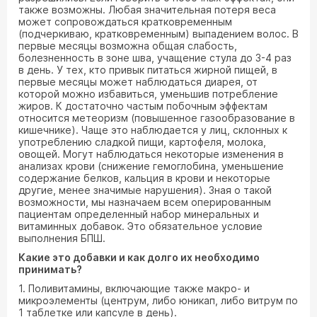
также возможны. Любая значительная потеря веса
может сопровождаться кратковременным
(подчеркиваю, кратковременным) выпадением волос. В
первые месяцы возможна общая слабость,
болезненность в зоне шва, учащение стула до 3-4 раз
в день. У тех, кто привык питаться жирной пищей, в
первые месяцы может наблюдаться диарея, от
которой можно избавиться, уменьшив потребление
жиров. К достаточно частым побочным эффектам
относится метеоризм (повышенное газообразование в
кишечнике). Чаще это наблюдается у лиц, склонных к
употреблению сладкой пищи, картофеля, молока,
овощей. Могут наблюдаться некоторые изменения в
анализах крови (снижение гемоглобина, уменьшение
содержание белков, кальция в крови и некоторые
другие, менее значимые нарушения). Зная о такой
возможности, мы назначаем всем оперированным
пациентам определенный набор минеральных и
витаминных добавок. Это обязательное условие
выполнения БПШ.
Какие это добавки и как долго их необходимо
принимать?
1. Поливитамины, включающие также макро- и
микроэлементы (центрум, либо юникап, либо витрум по
1 таблетке или капсуле в день).