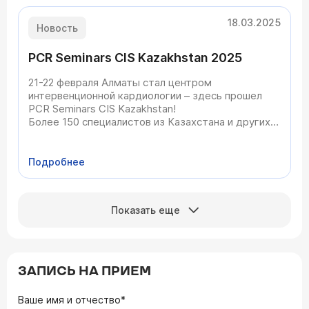
18.03.2025
Новость
PCR Seminars CIS Kazakhstan 2025
21-22 февраля Алматы стал центром
интервенционной кардиологии – здесь прошел
PCR Seminars CIS Kazakhstan!
Более 150 специалистов из Казахстана и других
стран собрались, чтобы обсудить передовые
методы лечения, разобрать сложные
клинические случаи и узнать о новейших
Подробнее
технологиях в кардиологии.Что б
Показать еще
ЗАПИСЬ НА ПРИЕМ
Ваше имя и отчество*