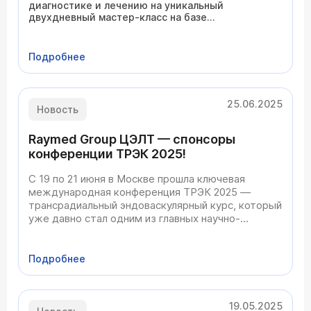
диагностике и лечению на уникальный
двухдневный мастер-класс на базе
многопрофильной клиники ЦЭЛТ в Москве. Этот
интенсивный курс предлагает углубленное
изучение инновационных эндоваскулярных
Подробнее
методов диагностики и лечения в сосудистой
урологии и андрологии. Обучение проводят
ведущие эксперты страны, что гарантирует
получение актуальных практических навыков.
25.06.2025
Новость
Raymed Group ЦЭЛТ — спонсоры
конференции ТРЭК 2025!
С 19 по 21 июня в Москве прошла ключевая
международная конференция ТРЭК 2025 —
трансрадиальный эндоваскулярный курс, который
уже давно стал одним из главных научно-
образовательных событий в России и странах
СНГ.
Клиника ЦЭЛТ традиционно участвует в
Подробнее
организации и проведении ТРЭК, объединяя
усилия с
19.05.2025