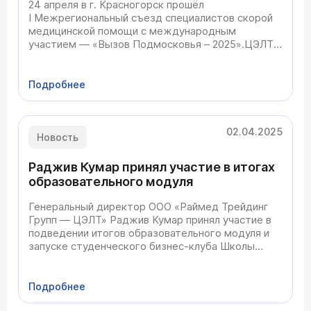
24 апреля в г. Красногорск прошёл
I Межрегиональный съезд специалистов скорой
медицинской помощи с международным
участием — «Вызов Подмосковья – 2025».ЦЭЛТ с
гордостью сообщает, что одним из спикеров
мероприятия стал Бабунашвили Автандил
Михайлович — сердечно-сосудистый хирург,
Подробнее
заведующий отделением
02.04.2025
Новость
Раджив Кумар принял участие в итогах
образовательного модуля
Генеральный директор ООО «Раймед Трейдинг
Групп — ЦЭЛТ» Раджив Кумар принял участие в
подведении итогов образовательного модуля и
запуске студенческого бизнес-клуба Школы
международного предпринимательства «Начни
свой бизнес с Москвой» для студентов
московских вузов.
Подробнее
Это событие собрало ведущих экс