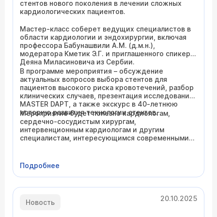
стентов нового поколения в лечении сложных
кардиологических пациентов.
Мастер-класс соберет ведущих специалистов в
области кардиологии и эндохирургии, включая
профессора Бабунашвили А.М. (д.м.н.),
модератора Кметик Э.Г. и приглашенного спикера
Деяна Миласиновича из Сербии.
В программе мероприятия – обсуждение
актуальных вопросов выбора стентов для
пациентов высокого риска кровотечений, разбор
клинических случаев, презентация исследования
MASTER DAPT, а также экскурс в 40-летнюю
историю развития технологии стентов.
Мероприятие будет полезно кардиологам,
сердечно-сосудистым хирургам,
интервенционным кардиологам и другим
специалистам, интересующимся современными
подходами к лечению кардиологических
заболеваний.
Подробнее
20.10.2025
Новость