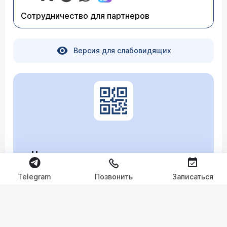
Сотрудничество для партнеров
Версия для слабовидящих
Независимая оценка качества
Перейти
Telegram
Позвонить
Записаться
ГИС ГМУ