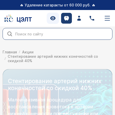
🔥
🔥
Удаление катаракты от 60 000 руб.
ЦЭЛТ
Главная
Акции
Стентирование артерий нижних конечностей со
скидкой 40%
Стентирование артерий нижних
конечностей со скидкой 40%
Малоинвазивная процедура для
восстановления кровотока в артерии
нижней конечности при её сужении или