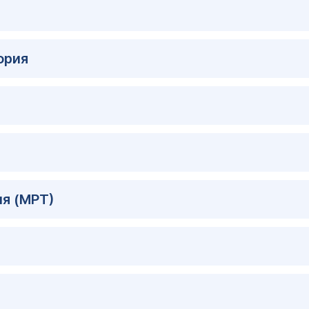
ория
я (МРТ)