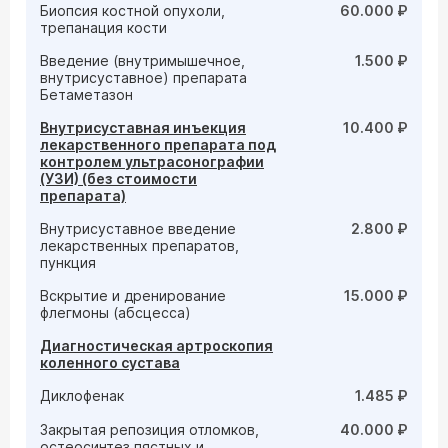
Биопсия костной опухоли,
60.000 ₽
трепанация кости
Введение (внутримышечное,
1.500 ₽
внутрисуставное) препарата
Бетаметазон
Внутрисуставная инъекция
10.400 ₽
лекарственного препарата под
контролем ультрасонографии
(УЗИ) (без стоимости
препарата)
Внутрисуставное введение
2.800 ₽
лекарственных препаратов,
пункция
Вскрытие и дренирование
15.000 ₽
флегмоны (абсцесса)
Диагностическая артроскопия
коленного сустава
Диклофенак
1.485 ₽
Закрытая репозиция отломков,
40.000 ₽
остеосинтез пястных и