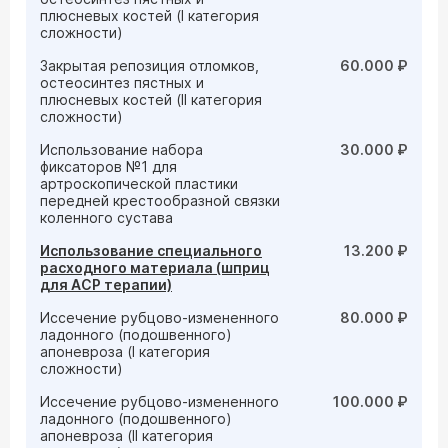
плюсневых костей (I категория
сложности)
Закрытая репозиция отломков,
60.000 ₽
остеосинтез пястных и
плюсневых костей (II категория
сложности)
Использование набора
30.000 ₽
фиксаторов №1 для
артроскопической пластики
передней крестообразной связки
коленного сустава
Использование специального
13.200 ₽
расходного материала (шприц
для АСР терапии)
Иссечение рубцово-измененного
80.000 ₽
ладонного (подошвенного)
апоневроза (I категория
сложности)
Иссечение рубцово-измененного
100.000 ₽
ладонного (подошвенного)
апоневроза (II категория