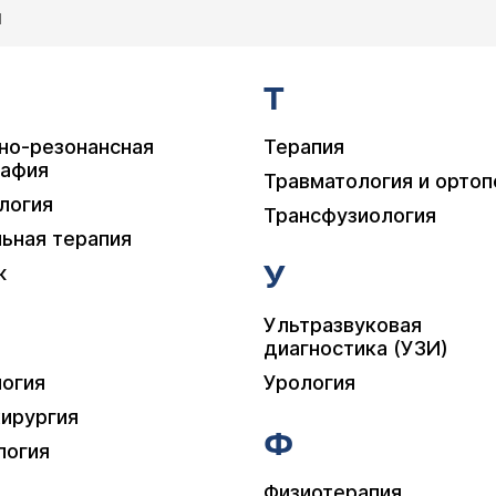
Т
но-резонансная
Терапия
рафия
Травматология и орто
логия
Трансфузиология
ьная терапия
У
ж
Ультразвуковая
диагностика (УЗИ)
огия
Урология
ирургия
Ф
логия
Физиотерапия