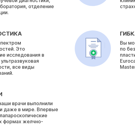
лучевой диагностики,
клини
боратория, отделение
страх
ции.
ОСТИКА
ГИБК
спектром
Вы мо
остей. Это
по бе
ие исследования в
пласт
 ультразвуковая
Euroca
сти, все виды
Master
аний.
И
наши врачи выполнили
 и даже в мире. Впервые
 лапароскопические
х формах желчно-