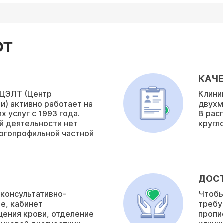
ЮТ
КАЧЕ
 ЦЭЛТ (Центр
Клини
и) активно работает на
двухм
 услуг с 1993 года.
В рас
й деятельности нет
кругл
ногопрофильной частной
ДОС
 консультативно-
Чтобы
е, кабинет
требу
ения крови, отделение
пропи