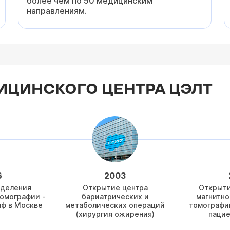
более чем по 50 медицинским
направлениям.
ИЦИНСКОГО ЦЕНТРА ЦЭЛТ
6
2003
тделения
Открытие центра
Открыти
омографии -
бариатрических и
магнитно
аф в Москве
метаболических операций
томографии
(хирургия ожирения)
пацие