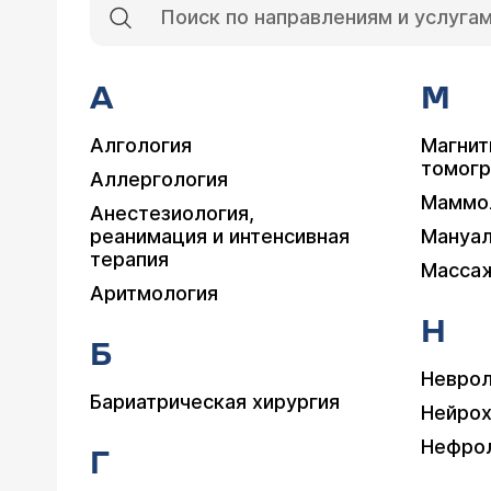
А
М
Алгология
Магнит
томог
Аллергология
Маммо
Анестезиология,
реанимация и интенсивная
Мануал
терапия
Масса
Аритмология
Н
Б
Неврол
Бариатрическая хирургия
Нейрох
Нефро
Г