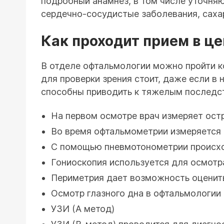
подробный анамнез, в том числе уточняют
сердечно-сосудистые заболевания, сахар
Как проходит прием в ц
В отделе офтальмологии можно пройти к
для проверки зрения стоит, даже если в
способны приводить к тяжелым последст
На первом осмотре врач измеряет ост
Во время офтальмометрии измеряется 
С помощью пневмотонометрии происход
Гониоскопия используется для осмотра
Периметрия дает возможность оценить
Осмотр глазного дна в офтальмологии н
УЗИ (A метод)