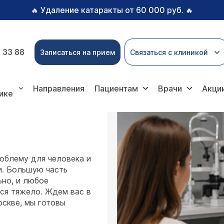
Удаление катаракты от 60 000 руб.
🔥
🔥
 33 88
Записаться на прием
Связаться с клиникой
Направления
Пациентам
Врачи
Акци
ике
облему для человека и
и. Большую часть
но, и любое
ся тяжело. Ждем вас в
скве, мы готовы