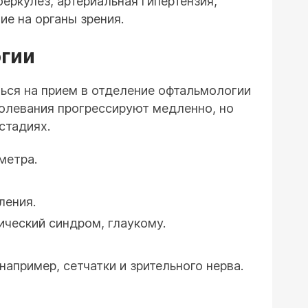
еркулез, артериальная гипертензия,
ие на органы зрения.
огии
ься на прием в отделение офтальмологии
болевания прогрессируют медленно, но
стадиях.
метра.
ления.
ический синдром, глаукому.
апример, сетчатки и зрительного нерва.