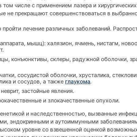
в том числе с применением лазера и хирургически
ые не прекращают совершенствоваться в выбранно
пройти лечение различных заболеваний. Распрос
аппарата, мышц): халязион, ячмень, нистагм, новоо
т.
цы, конъюнктивы, склеры, радужной оболочки, зрач
чатки, сосудистой оболочки, хрусталика, стеклови
алика и сосудов, а также
глаукома
.
 неврит, застойные явления.
рокачественные и злокачественные опухоли.
енетикой и наследственностью, вызванные инфекц
ими, эндокринными и аутоиммунными заболевания
ысоком уровне со взвешенной оценкой возможных