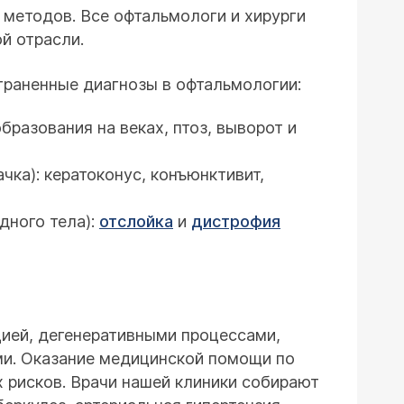
х методов. Все офтальмологи и хирурги
й отрасли.
траненные диагнозы в офтальмологии:
бразования на веках, птоз, выворот и
ка): кератоконус, конъюнктивит,
дного тела):
отслойка
и
дистрофия
ией, дегенеративными процессами,
ми. Оказание медицинской помощи по
 рисков. Врачи нашей клиники собирают