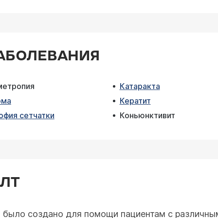
АБОЛЕВАНИЯ
метропия
Катаракта
ома
Кератит
офия сетчатки
Коньюнктивит
ЭЛТ
было создано для помощи пациентам с различным