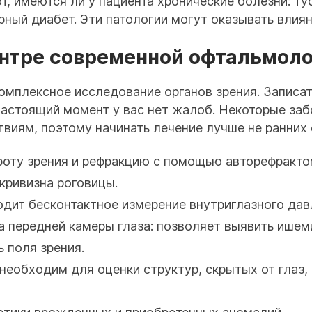
, имеются ли у пациента хронические болезни: туб
ный диабет. Эти патологии могут оказывать влиян
ентре современной офтальмол
омплексное исследование органов зрения. Записат
 настоящий момент у вас нет жалоб. Некоторые за
виям, поэтому начинать лечение лучше не ранних 
роту зрения и рефракцию с помощью авторефракто
кривизна роговицы.
ит бесконтактное измерение внутриглазного дав
 передней камеры глаза: позволяет выявить ишем
 поля зрения.
еобходим для оценки структур, скрытых от глаз, н