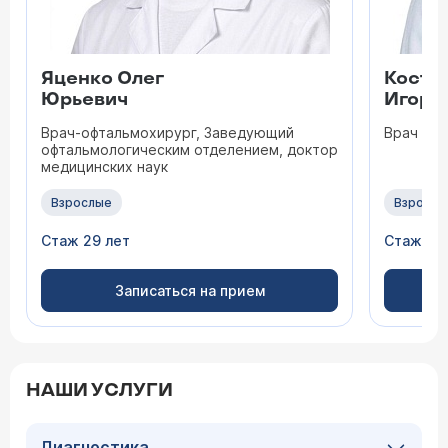
Яценко Олег
Кости
Юрьевич
Игоре
Врач-офтальмохирург, Заведующий
Врач оф
офтальмологическим отделением, доктор
медицинских наук
Взрослые
Взрослы
Стаж 29 лет
Стаж 12 
Записаться на прием
НАШИ УСЛУГИ
Диагностика