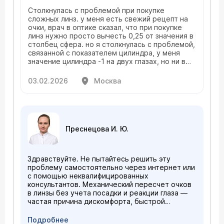
Столкнулась с проблемой при покупке
сложных линз. у меня есть свежий рецепт на
очки, врач в оптике сказал, что при покупке
линз нужно просто вычесть 0,25 от значения в
столбец сфера. но я столкнулась с проблемой,
связанной с показателем цилиндра, у меня
значение цилиндра -1 на двух глазах, но ни в
одной оптике ни одного бренда нет
возможности выбрать значение цилиндра -1…
03.02.2026
Москва
что делать?
Преснецова И. Ю.
Здравствуйте. Не пытайтесь решить эту
проблему самостоятельно через интернет или
с помощью неквалифицированных
консультантов. Механический пересчет очков
в линзы без учета посадки и реакции глаза —
частая причина дискомфорта, быстрой
утомляемости и недостаточной остроты
зрения . Вам нужен визит к специалисту,
Подробнее