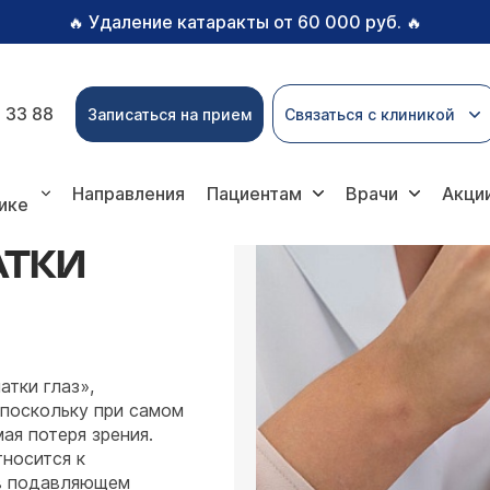
Удаление катаракты от 60 000 руб.
🔥
🔥
 33 88
Записаться на прием
Связаться с клиникой
рофия сетчатки
Направления
Пациентам
Врачи
Акци
ике
АТКИ
атки глаз»,
 поскольку при самом
ая потеря зрения.
тносится к
 в подавляющем