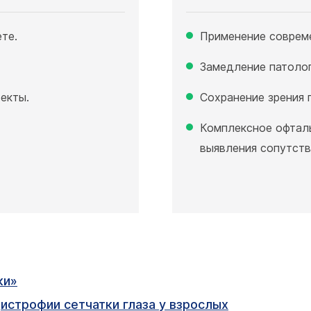
те.
Применение соврем
Замедление патолог
екты.
Сохранение зрения 
Комплексное офтал
выявления сопутст
ки»
истрофии сетчатки глаза у взрослых