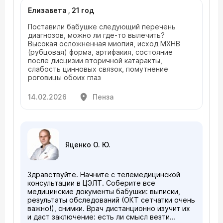
окончательном результате — процессы
заживления продолжаются.
Елизавета , 21 год
Поставили бабушке следующий перечень
диагнозов, можно ли где-то вылечить?
Высокая осложненная миопия, исход МХНВ
(рубцовая) форма, артифакия, состояние
после дисцизии вторичной катаракты,
слабость цинновых связок, помутнение
роговицы обоих глаз
14.02.2026
Пенза
Яценко О. Ю.
Здравствуйте. Начните с телемедицинской
консультации в ЦЭЛТ. Соберите все
медицинские документы бабушки: выписки,
результаты обследований (ОКТ сетчатки очень
важно!), снимки. Врач дистанционно изучит их
и даст заключение: есть ли смысл везти