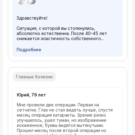
Здравствуйте!
Ситуация, с которой вы столкнулись,
абсолютно естественна. После 40–45 лет
снижается эластичность собственного
хрусталика, и глазу становится трудно
фокусироваться на разных расстояниях.
Подробнее
Сегодня существует отличное решение -
рефракционная замена хрусталика на
мультифокальную интраокулярную линзу.
Это однократная и безболезненная процедура,
которая позволяет вернуть так называемое
Глазные болезни
«молодое зрение». Мультифокальная линза
дает возможность одинаково четко видеть и
дорожные знаки вдали, и экран смартфона
прямо перед собой — без каких-либо очков.
Юрий, 79 лет
Кроме того, эта процедура полностью
Мне провели две операции. Первая на
исключает риск развития катаракты в
сетчатке. Глаз не стал видеть лучше, спустя
будущем.
месяц операция катаракты. Зрение резко
Приходите ко мне на прием, проведем вам
улучшилось, ушел туман, но изображение
диагностику и предложим наиболее
искаженное, буквы видятся вытянутыми.
безопасное и комфортное решение.
Прошел месяц после второй операции но