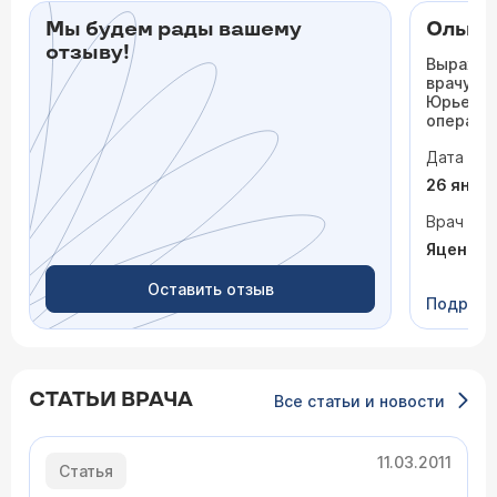
Мы будем рады вашему
Ольга
отзыву!
Выражаю
врачу-о
Юрьевич
операци
прошло 
Дата виз
Зрение 
спокойс
26 янва
вселили 
спасибо 
Врач
отношен
Яценко 
специали
Оставить отзыв
Подроб
СТАТЬИ ВРАЧА
Все статьи и новости
11.03.2011
Статья