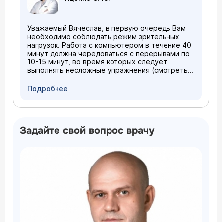
Уважаемый Вячеслав, в первую очередь Вам
необходимо соблюдать режим зрительных
нагрузок. Работа с компьютером в течение 40
минут должна чередоваться с перерывами по
10-15 минут, во время которых следует
выполнять несложные упражнения (смотреть
на удаленные предметы, например, через
окно; выполнять движения глазами влево-
Подробнее
вправо, вверх-вниз, переводить взгляд на
переносицу). Необходимо помнить о гигиене
труда - хорошее освещение рабочего места,
достаточное расстояние от глаз до монитора и
Задайте свой вопрос врачу
т.д. Перфорационными очками можно
пользоваться в свободное от работы с
компьютером время. Действительно,
существуют специальные "компьютерные"
очки, которые можно приобрести в салонах
оптики. Эти очки помогут защитить Ваши глаза
от нагрузки во время работы. Желаю Вам
здоровья.