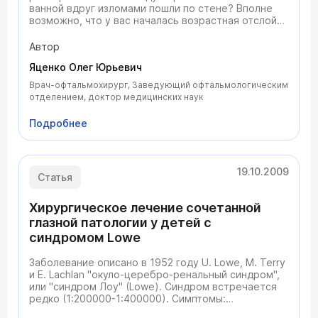
ванной вдруг изломами пошли по стене? Вполне
возможно, что у вас началась возрастная отслойка
сетчатки... Что это за болезнь, и как избежать ее
неблагоприятных последствий рассказывает врач-
Автор
офтальмолог, доктор медицинских наук Яценко
Яценко Олег Юрьевич
Олег Юрьевич
Врач-офтальмохирург, Заведующий офтальмологическим
отделением, доктор медицинских наук
Подробнее
19.10.2009
Статья
Хирургическое лечение сочетанной
глазной патологии у детей с
синдромом Lowe
Заболевание описано в 1952 году U. Lowe, M. Terry
и Е. Lachlan "окуло-церебро-ренальный синдром",
или "синдром Лоу" (Lowe). Синдром встречается
редко (1:200000-1:400000). Симптомы:
неврологические, почечные, глазные аномалии.