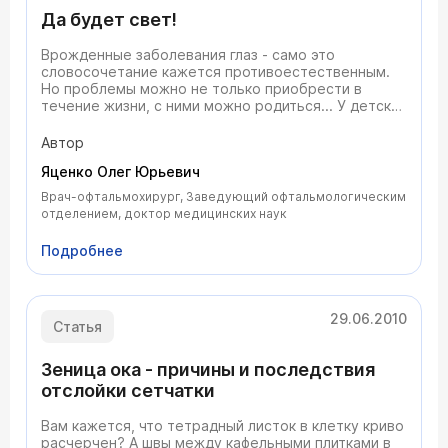
Да будет свет!
Врожденные заболевания глаз - само это
словосочетание кажется противоестественным.
Но проблемы можно не только приобрести в
течение жизни, с ними можно родиться... У детских
офтальмологов на сей счет иллюзий нет. На их
памяти немало случаев, когда, едва выписавшись
Автор
из роддома, ребенок попадал на операционный
Яценко Олег Юрьевич
стол. Наш эксперт – врач-офтальмолог, доктор
медицинских наук, профессор Олег Яценко
Врач-офтальмохирург, Заведующий офтальмологическим
отделением, доктор медицинских наук
Подробнее
29.06.2010
Статья
Зеница ока - причины и последствия
отслойки сетчатки
Вам кажется, что тетрадный листок в клетку криво
расчерчен? А швы между кафельными плитками в