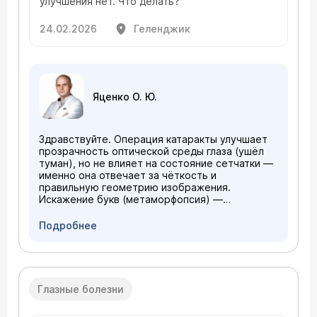
улучшения нет. Что делать?
24.02.2026
Геленджик
Яценко О. Ю.
Здравствуйте. Операция катаракты улучшает
прозрачность оптической среды глаза (ушёл
туман), но не влияет на состояние сетчатки —
именно она отвечает за чёткость и
правильную геометрию изображения.
Искажение букв (метаморфопсия) —
классический признак изменений в области
макулы (центральной зоны сетчатки).
Подробнее
Необходимо сделать сейчас: ОКТ сетчатки
(оптическая когерентная томография);
проверка остроты зрения с коррекцией,
возможно, требуется подбор очков для
компенсации послеоперационного
Глазные болезни
астигматизма. Через 1 месяц после операции
катаракты ещё рано говорить об