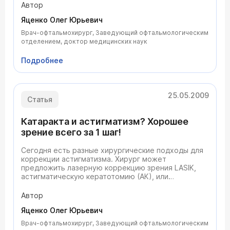
Начальные симптомы заболевания выявляются в
Автор
грудном возрасте, но не всегда могут быть
Яценко Олег Юрьевич
выражены полностью, поэтому предельный
возраст описания синдрома колеблется от 1 мес
Врач-офтальмохирург, Заведующий офтальмологическим
до 19-22 лет. Болеют только мальчики.
отделением, доктор медицинских наук
Подробнее
25.05.2009
Статья
Катаракта и астигматизм? Хорошее
зрение всего за 1 шаг!
Сегодня есть разные хирургические подходы для
коррекции астигматизма. Хирург может
предложить лазерную коррекцию зрения LASIK,
астигматическую кератотомию (АК), или
лимбальные послабляющие разрезы (ЛПР).
Однако, если Вы планируете операцию по
Автор
удалению катаракты, то у Вас есть еще одна
Яценко Олег Юрьевич
возможность... имплантировать интраокулярную
линзу, которая одновременно заменит пораженный
Врач-офтальмохирург, Заведующий офтальмологическим
катарактой хрусталик Вашего глаза и