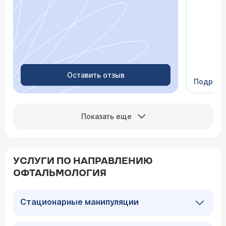
лечение,
зачем пр
недель с
скачки д
просыпа
Очень пр
Видно в
человеч
Оставить отзыв
Подроб
Сейчас 
Показать еще
УСЛУГИ ПО НАПРАВЛЕНИЮ
ОФТАЛЬМОЛОГИЯ
Стационарные манипуляции