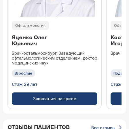
Офтальмология
Офталь
Яценко Олег
Кости
Юрьевич
Игоре
Врач-офтальмохирург, Заведующий
Врач оф
офтальмологическим отделением, доктор
медицинских наук
Взрослые
Подрос
Стаж 29 лет
Стаж 12 
Записаться на прием
ОТЗЫВЫ ПАЦИЕНТОВ
Все отзывы