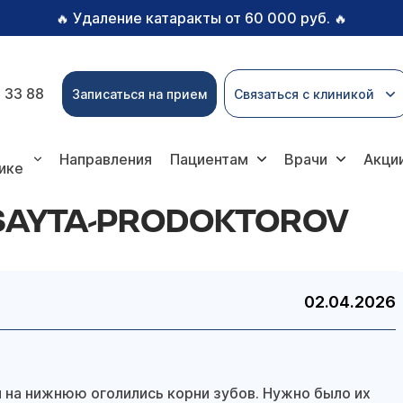
Удаление катаракты от 60 000 руб.
🔥
🔥
 33 88
Записаться на прием
Связаться с клиникой
Направления
Пациентам
Врачи
Акци
ике
SAYTA-PRODOKTOROV
02.04.2026
 на нижнюю оголились корни зубов. Нужно было их