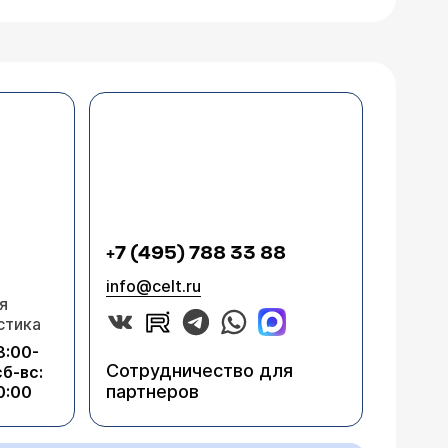
+7 (495) 788 33 88
info@celt.ru
я
стика
8:00-
Сотрудничество для
сб-вс:
партнеров
0:00