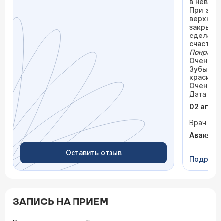
в неверо
При этом
верхнем 
закрыла!
сделала.
счастлив
Понрави
Очень п
Зубы ид
красивы
Очень р
Дата виз
02 апре
Врач
Авакян 
Оставить отзыв
Подроб
ЗАПИСЬ НА ПРИЕМ