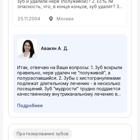
зуб и удалили нерв (полуживой)? 2. Есть ли
опасность, что, в конце концов, зуб удалят? 3.
Сколько времени, по практике, может идти
гной? 4. Сколько, приблизительно, решение
25.11.2004
Москва
такой проблемы стоит в Вашей клинике? Давая
ответы, нужно учесть, что имеет место
гайморит и полипоз. У ЛОРа проверялся
последний раз год назад, тогда посчитали, что
промывание делать рано. На удаление полипов
Авакян А. Д.
пока не решусь, хотя они большие.
Итак, отвечаю на Ваши вопросы: 1. Зуб вскрыли
правильно, нерв удален не "полуживой", а
полураспавшийся. 2. Зубы с кистогранулемами
подлежат длительному лечению - в несколько
посещений. Зуб "мудрости" трудно поддается
качественному внутриканальному лечению в
связи с затрудненным доступом. Дальнейшему
протезированию такой зуб не подлежит. 3, 4.
Подробнее
Более точная диагностика для определения
тактики лечения возможна только при
рассмотрении ортопантомограммы или
прицельных рентгенологических снимков.
Определить окончательную стоимость
Протезирование зубов
лечения можно только после очной