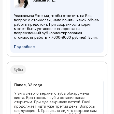
Авакян А. Д.
Уважаемая Евгения, чтобы ответить на Ваш
вопрос о стоимости, надо понять, какой объем
работы предстоит. При сохранности корня
может быть установлена коронка на
поврежденный зуб (ориентировочная
стоимость работы - 7000-8000 рублей). Если
придется удалять остатки корня, то
устанавливать надо три металлокерамические
Подробнее
коронки. Эта работа может быть оценена в
20000-30000 рублей. Познакомиться с
прейскурантом можно на нашем сайте, но
более подробно уточнить все вопросы -
только на консультации.
Зубы
Павел, 33 года
У 8-го левого верхнего зуба обнаружена
киста. Врач вскрыл зуб и оставил канал
открытым. При еде закрываю ваткой. Гной
продолжает идти уже третий день. Вопросы
следующие: 1. Правильно ли, что вскрыли сам