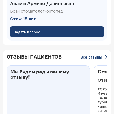
Авакян Армине Даниеловна
Врач стоматолог-ортопед
Стаж 15 лет
Задать вопрос
ОТЗЫВЫ ПАЦИЕНТОВ
Все отзывы
Мы будем рады вашему
Отзыв 
отзыву!
Отзыв 
История
Из-за си
челюсти
зубов. Н
направи
закрыла 