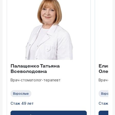
Палащенко Татьяна
Елиза
Всеволодовна
Олего
Врач-стоматолог-терапевт
Врач-ст
Взрослые
Взрослы
Стаж 49 лет
Стаж 47