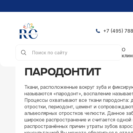
+7 (495) 788
Главная
Заболевания
Стоматология
Парод
О
клин
ПАРОДОНТИТ
Ткани, расположенные вокруг зуба и фиксиру
называются «пародонт», воспаление называе
Процессы охватывают все ткани пародонта: 
отростки, периодонт, цемент и сопровождаю
альвеолярных отростков челюсти. Данное за
широкое распространение и считается одной
распространённых причин утраты зубов взро
консультацией Вы можете обратиться в отде