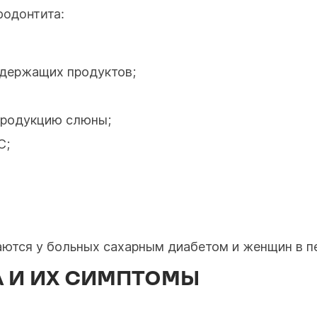
одонтита:
одержащих продуктов;
продукцию слюны;
C;
ются у больных сахарным диабетом и женщин в п
 И ИХ СИМПТОМЫ