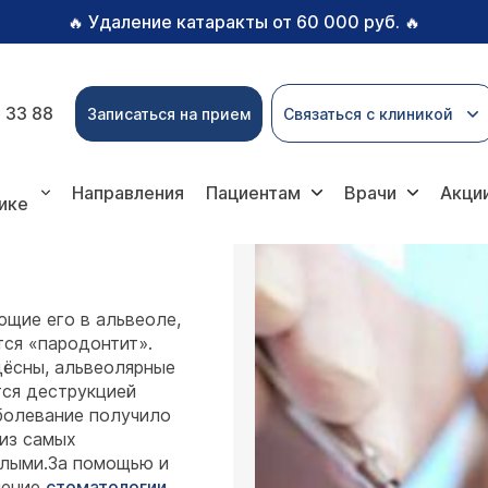
Удаление катаракты от 60 000 руб.
🔥
🔥
 33 88
Записаться на прием
Связаться с клиникой
онтит
Направления
Пациентам
Врачи
Акци
ике
ющие его в альвеоле,
тся «пародонтит».
дёсны, альвеолярные
тся деструкцией
болевание получило
 из самых
слыми.За помощью и
ление
стоматологии