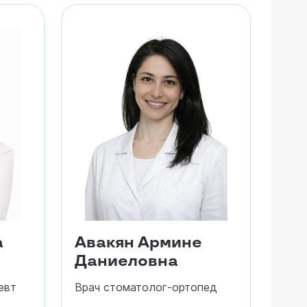
а
Авакян Армине
Даниеловна
евт
Врач стоматолог-ортопед