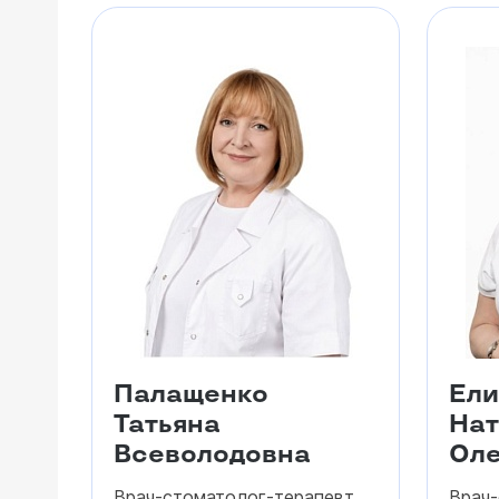
Палащенко
Ели
Татьяна
Нат
Всеволодовна
Оле
Врач-стоматолог-терапевт
Врач-