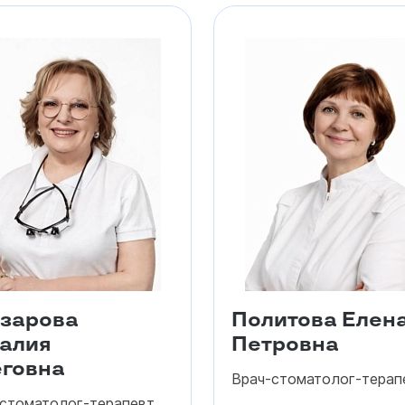
зарова
Политова Елен
алия
Петровна
говна
Врач-стоматолог-терап
стоматолог-терапевт