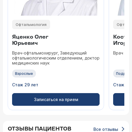
Офтальмология
Офталь
Яценко Олег
Кости
Юрьевич
Игоре
Врач-офтальмохирург, Заведующий
Врач оф
офтальмологическим отделением, доктор
медицинских наук
Взрослые
Подрос
Стаж 29 лет
Стаж 12 
Записаться на прием
ОТЗЫВЫ ПАЦИЕНТОВ
Все отзывы