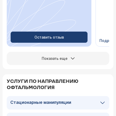
лечение,
зачем пр
недель с
скачки д
просыпа
Очень пр
Видно в
человеч
Оставить отзыв
Подроб
Сейчас 
Показать еще
УСЛУГИ ПО НАПРАВЛЕНИЮ
ОФТАЛЬМОЛОГИЯ
Стационарные манипуляции