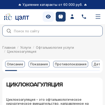
🔥
🔥
Удаление катаракты от 60 000 руб.
ЦЭЛТ
Главная
Услуги
Офтальмология услуги
Циклокоагуляция
Описание
Показания
Противопоказания
Детал
ЦИКЛОКОАГУЛЯЦИЯ
Циклокоагуляция – это офтальмологическое
хирургическое вмешательство, направленное на