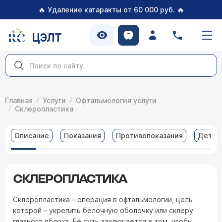
🔥
🔥
Удаление катаракты от 60 000 руб.
ЦЭЛТ
Главная
Услуги
Офтальмология услуги
Склеропластика
Описание
Показания
Противопоказания
Детал
СКЛЕРОПЛАСТИКА
Склеропластика – операция в офтальмологии, цель
которой – укрепить белочную оболочку или склеру
глазного яблока. Её суть заключается в том, чтобы