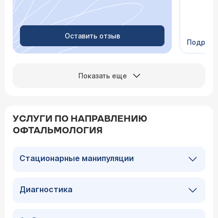
просыпа
Очень пр
Видно в
человеч
Оставить отзыв
Подроб
Сейчас 
Показать еще
УСЛУГИ ПО НАПРАВЛЕНИЮ
ОФТАЛЬМОЛОГИЯ
Стационарные манипуляции
Диагностика