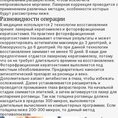
непроизвольное моргание. Лазерная коррекция проводится с
применением различных методик, особенности которых
будут рассмотрены ниже.
Разновидности операции
В медицине используется 2 технологии восстановления
зрения: лазерный кератомиелез и фоторефракционная
кератоэктомия. На практике фоторефракционная
кератоэктомия показывает отличные результаты и может
скорректировать астигматизм максимум до 3 диоптрий, а
близорукость до 6 диоптрий. Но при данной технологии
восстановление занимает не менее 10 дней. В наши дни
предпочтение отдается лазерному кератомиелезу, потому
что он не требует длительного времени на восстановление.
Фоторефракционная кератоэктомия выполняется под
местным обезболиванием. Предварительно наносится
антисептический препарат на ресницы и веко.
Дополнительно капают антибиотик в глаза, чтобы избежать
осложнений. Далее устанавливается расширитель и
проводится промывание глаза физраствором. На начальной
стадии снимается эпителий, а затем активируется лазер для
испарения роговицы. Так как толщина роговицы должна
находиться в пределах 300 микрон, выполняются
длительные вычисления на компьютерных программах. Если
толщина ниже 200-300 микрон, то данный метод
противопоказан.