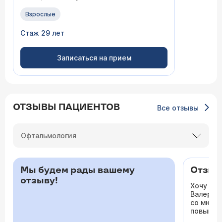
Взрослые
Стаж 29 лет
Записаться на прием
ОТЗЫВЫ ПАЦИЕНТОВ
Все отзывы
Офтальмология
Мы будем рады вашему
Отзыв 
отзыву!
Хочу ос
Валерьев
со мной 
повышало
одышка и