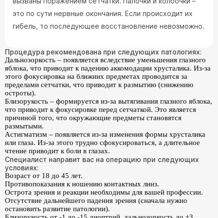
вызваны поражением сетчатки. Палочки и колбочки –
это по сути нервные окончания. Если происходит их
гибель, то последующее восстановление невозможно.
Процедура рекомендована при следующих патологиях:
Дальнозоркость – появляется вследствие уменьшения глазного
яблока, что приводит к падению аккомодации хрусталика. Из-за
этого фокусировка на ближних предметах проводится за
пределами сетчатки, что приводит к размытию (снижению
остроты).
Близорукость – формируется из-за вытягивания глазного яблока,
что приводит к фокусировке перед сетчаткой. Это является
причиной того, что окружающие предметы становятся
размытыми.
Астигматизм – появляется из-за изменения формы хрусталика
или глаза. Из-за этого трудно сфокусироваться, а длительное
чтение приводит к боли в глазах.
Специалист направит вас на операцию при следующих
условиях:
Возраст от 18 до 45 лет.
Противопоказания к ношению контактных линз.
Острота зрения и реакции необходимы для вашей профессии.
Отсутствие дальнейшего падения зрения (сначала нужно
остановить развитие патологии).
Близорукость от -1 до -15 диоптрий, дальнозоркость до +3