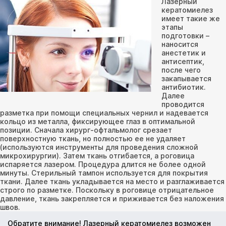
Лазерный
кератомиелез
имеет такие же
этапы
подготовки –
наносится
анестетик и
антисептик,
после чего
закапывается
антибиотик.
Далее
проводится
разметка при помощи специальных чернил и надевается
кольцо из металла, фиксирующее глаз в оптимальной
позиции. Сначала хирург-офтальмолог срезает
поверхностную ткань, но полностью ее не удаляет
(используются инструменты для проведения сложной
микрохирургии). Затем ткань отгибается, а роговица
испаряется лазером. Процедура длится не более одной
минуты. Стерильный тампон используется для покрытия
ткани. Далее ткань укладывается на место и разглаживается
строго по разметке. Поскольку в роговице отрицательное
давление, ткань закрепляется и приживается без наложения
швов.
Обратите внимание! Лазерный кератомиелез возможен