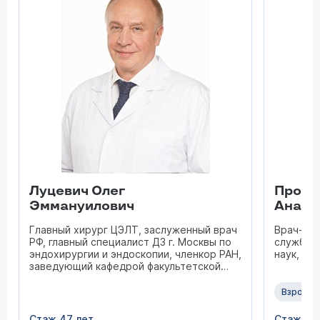
Луцевич Олег
Прохо
Эммануилович
Анато
Главный хирург ЦЭЛТ, заслуженный врач
Врач-хир
РФ, главный специалист ДЗ г. Москвы по
службой
эндохирургии и эндоскопии, членкор РАН,
наук, вр
заведующий кафедрой факультетской
хирургии № 1 ГБОУ БПО МГМСУ, доктор
медицинских наук, врач высшей
Взрослы
категории, профессор
Стаж 47 лет
Стаж 37