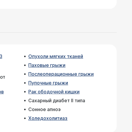
3
Опухоли мягких тканей
Паховые грыжи
Послеоперационные грыжи
от
Пупочные грыжи
ов
Рак ободочной кишки
Сахарный диабет II типа
Сонное апноэ
Холедохолитиаз