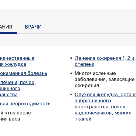
АНИЯ
ВРАЧИ
качественные
Лечение ожирения 1, 2 и 
ли желудка
степени
окаменная болезнь
Многочисленные
заболевания, зависящие 
печени, почек,
ожирения
шинного
ранства
Опухоли желудка, орган
забрюшинного
ная непроходимость
пространства, почек,
й птоз после
надпочечников, мягких
ния веса
тканей