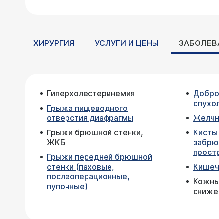
ХИРУРГИЯ
УСЛУГИ И ЦЕНЫ
ЗАБОЛЕВ
Гиперхолестеринемия
Добро
опухо
Грыжа пищеводного
отверстия диафрагмы
Желчн
Грыжи брюшной стенки,
Кисты 
ЖКБ
забрю
прост
Грыжи передней брюшной
стенки (паховые,
Кишеч
послеоперационные,
Кожны
пупочные)
сниже