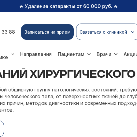
Удаление катаракты от 60 000 руб.
🔥
🔥
 33 88
Записаться на прием
Связаться с клиникой
я
Направления
Пациентам
Врачи
Акци
ике
АНИЙ ХИРУРГИЧЕСКОГО
бой обширную группу патологических состояний, требу
ны человеческого тела, от поверхностных тканей до гл
 их причин, методов диагностики и современных подход
ентов.