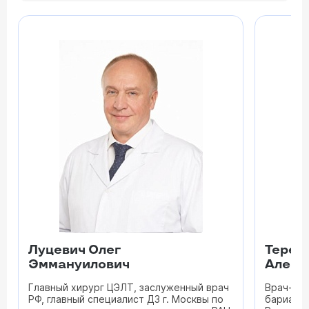
Луцевич Олег
Терех
Эммануилович
Алекс
Главный хирург ЦЭЛТ, заслуженный врач
Врач-хир
РФ, главный специалист ДЗ г. Москвы по
бариатри