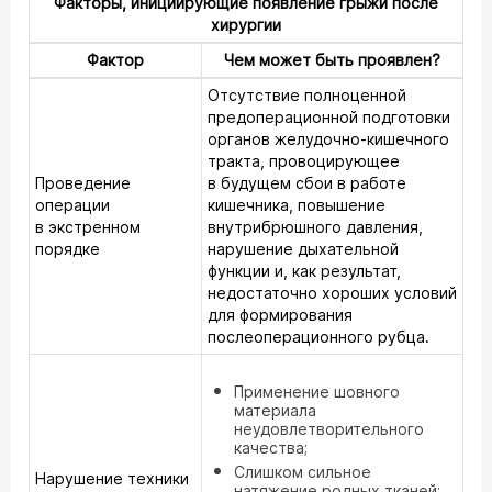
Факторы, инициирующие появление грыжи после
хирургии
Фактор
Чем может быть проявлен?
Отсутствие полноценной
предоперационной подготовки
органов желудочно-кишечного
тракта, провоцирующее
Проведение
в будущем сбои в работе
операции
кишечника, повышение
в экстренном
внутрибрюшного давления,
порядке
нарушение дыхательной
функции и, как результат,
недостаточно хороших условий
для формирования
послеоперационного рубца.
Применение шовного
материала
неудовлетворительного
качества;
Слишком сильное
Нарушение техники
натяжение родных тканей;