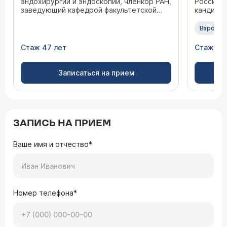
эндохирургии и эндоскопии, членкор РАН,
Российск
заведующий кафедрой факультетской
кандидат
хирургии № 1 ГБОУ БПО МГМСУ, доктор
медицинских наук, врач высшей
Взрослы
категории, профессор
Стаж 47 лет
Стаж 24
Записаться на прием
ЗАПИСЬ НА ПРИЕМ
Ваше имя и отчество*
Номер телефона*