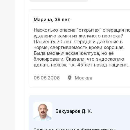
Марина, 39 лет
Насколько опасна "открытая" операция п
удалению камня из желчного протока?
Пациенту 70 лет. Сердце и давление в
норме, свертываемость крови хорошая.
Была механическая желтуха, но её
блокировали. Сказали, что эндоскопию
делать нельзя, т.к. 45 лет назад пациент
перенёс операцию на желудке.(было
удалено3/4 желудка)
06.06.2008
Москва
Бекузаров Д. К.