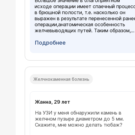
Большое значение в благоприятном
исходе операции имеет спаечный процес
в брюшной полости, т.е. насколько он
выражен в результате перенесенной ране
операции,анатомическая особенность
желчевыводящих путей. Таким образом,
окончательный ответ можно будет дать
только во время операции.
Подробнее
Желчнокаменная болезнь
Жанна, 29 лет
На УЗИ у меня обнаружили камень в
желчном пузыре диаметром до 5 мм.
Скажите, мне можно делать тюбаж?