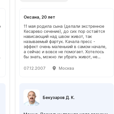
Оксана, 20 лет
о
11 мая родила сына (делали экстренное
Кесарево сечение), до сих пор остаётся
нависающий над швом живот, так
называемый фартук. Качала пресс -
эффект очень маленький в самом начале,
а сейчас и вовсе не помогает. Хотелось
бы знать, можно ли убрать живот, не
прибегая к операции? И если нет, то
насколько опасна такая операция и
07.12.2007
Москва
сколько она может стоить? Мой рост
164-165, вес 57-57,5.
Бекузаров Д. К.