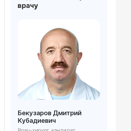
врачу
Бекузаров Дмитрий
Кубадиевич
Врач-хирург, кандидат