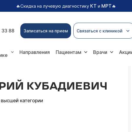
КТ
МРТ
🔥Скидка на лучевую диагностику
и
🔥
 33 88
Записаться на прием
Связаться с клиникой
ич
Направления
Пациентам
Врачи
Акци
ике
РИЙ КУБАДИЕВИЧ
ч высшей категории