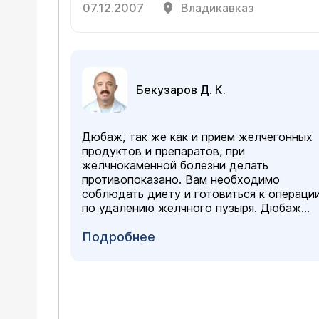
07.12.2007
Владикавказ
Бекузаров Д. К.
Дюбаж, так же как и прием желчегонных
продуктов и препаратов, при
желчнокаменной болезни делать
противопоказано. Вам необходимо
соблюдать диету и готовиться к операци
по удалению желчного пузыря. Дюбаж
может вызвать выход камня в проток и
его закупорку с развитием такого
Подробнее
серьезного осложнения, как механическа
желтуха. Рекомендую не затягивать с
операцией.