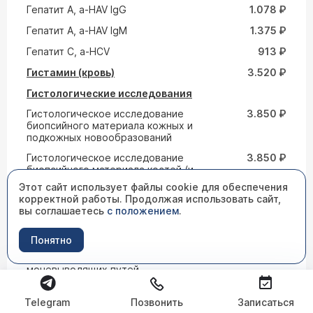
Гепатит A, a-HAV IgG
1.078 ₽
Гепатит A, a-HAV IgM
1.375 ₽
Гепатит С, а-HCV
913 ₽
Гистамин (кровь)
3.520 ₽
Гистологические исследования
Гистологическое исследование
3.850 ₽
биопсийного материала кожных и
подкожных новообразований
Гистологическое исследование
3.850 ₽
биопсийного материала костей (и
хрящевой ткани)
Этот сайт использует файлы cookie для обеспечения
корректной работы. Продолжая использовать сайт,
Гистологическое исследование
3.850 ₽
вы соглашаетесь
с положением
.
биопсийного материала
лимфоузлов
Понятно
Гистологическое исследование
3.300 ₽
биопсийного материала
мочевыводящих путей
Гистологическое исследование
3.300 ₽
биопсийного материала мышечной
Telegram
Позвонить
Записаться