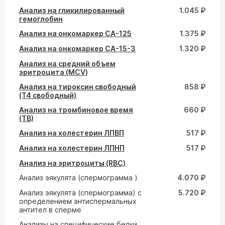
Анализ на гликилированный
1.045 ₽
гемоглобин
Анализ на онкомаркер СА-125
1.375 ₽
Анализ на онкомаркер СА-15-3
1.320 ₽
Анализ на средний объем
эритроцита (MCV)
Анализ на тироксин свободный
858 ₽
(Т4 свободный)
Анализ на тромбиновое время
660 ₽
(ТВ)
Анализ на холестерин ЛПВП
517 ₽
Анализ на холестерин ЛПНП
517 ₽
Анализ на эритроциты (RBC)
Анализ эякулята (спермограмма )
4.070 ₽
Анализ эякулята (спермограмма) с
5.720 ₽
определением антиспермальных
антител в сперме
Анализы на специфические белки