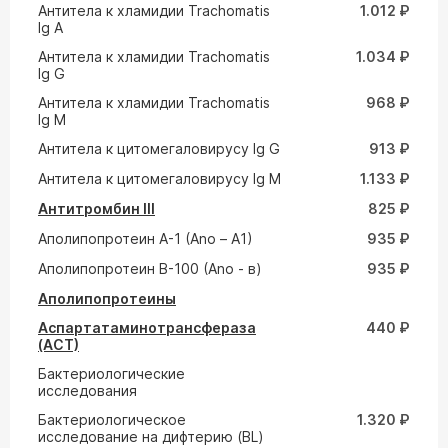
Антитела к хламидии Trachomatis
1.012 ₽
Ig A
Антитела к хламидии Trachomatis
1.034 ₽
Ig G
Антитела к хламидии Trachomatis
968 ₽
Ig M
Антитела к цитомегаловирусу Ig G
913 ₽
Антитела к цитомегаловирусу Ig M
1.133 ₽
Антитромбин III
825 ₽
Аполипопротеин A-1 (Ano – A1)
935 ₽
Аполипопротеин В-100 (Ano - в)
935 ₽
Аполипопротеины
Аспартатаминотрансфераза
440 ₽
(АСТ)
Бактериологические
исследования
Бактериологическое
1.320 ₽
исследование на дифтерию (ВL)