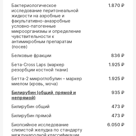
Бактериологическое
1.870 ₽
исследование перитонеальной
жидкости на аэробные и
факультативно-анаэробные
условно-патогенные
микроорганизмы и определение
чувствительности к
антимикробным препаратам
(посев)
Белковые фракции
836 ₽
Бета-Cross Laps (маркер
1.925 ₽
резорбции костной ткани)
Бетта-2 микроглобулин – маркер
1.925 ₽
миелом (кровь, моча)
Билирубин (общий, прямой и
935 ₽
непрямой)
Билирубин общий
473 ₽
Билирубин прямой
473 ₽
Биопсийное исследование
6.050 ₽
слизистой желудка по стандарту
международной классификации