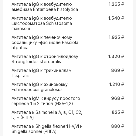
Антитела IgG к возбудителю
1.265 ₽
амебиаза Entamoeвa histolytica
Антитела IgG к возбудителю
1.540 ₽
шистосоматоза Schistosoma
maкnsoni
Антитела IgG к печеночному
1.925 ₽
сосальщику -фасциоле Fasciola
htpatica
Антитела IgG к стронгилоидозу
1.320 ₽
Strongiloides stercoralis
Антитела IgG к трихинеллам
869 ₽
T.spiralis
Антитела IgG к эхинококку
1.210 ₽
Echinococcus granulosus
Антитела IgM к вирусу простого
968 ₽
герпеса 1 и 2 типов (HSV-1,2)
Антитела к Salmonella A, в, C1, C2,
825 ₽
D, E (РПГА)
Антитела к Shigella flexneri I-V,VI и
880 ₽
Shigella sonnei (РПГА)