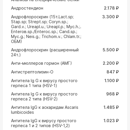
Андростендион
2.178 ₽
Андрофлороскрин (15т.Lact.sp;
3.300 ₽
Stap.sp; Strept.sp; Coryn.sp.;
Gard.v.; Ureapl.u.; Ureapl.p.; Myc.h.;.
Enteroв.sp./Enteroc.sp.; Cand.sp.;
Myc.g.; Neis.g.; Trichom.v.; Chlam.tr.;
ОБМ)
Андрофлороскрин (расширенный
5.500 ₽
24т.)
Анти-мюллеров гормон (АМГ)
2.200 ₽
Антистрептолизин-О
847 ₽
Антитела Ig G к вирусу простого
1.100 ₽
герпеса 1 типа (HSV-1)
Антитела Ig G к вирусу простого
968 ₽
герпеса 2 типа (HSV-2)
Антитела IgG к аскаридам Ascaris
1.485 ₽
lumbicoides
Антитела IgG к вирусу простого
1.023 ₽
герпеса 1 и 2 типов (HSV-1,2)