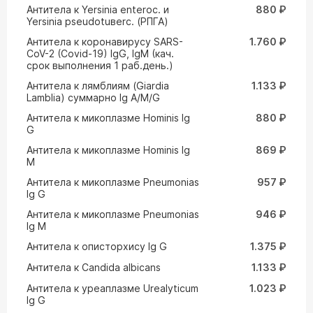
Антитела к Yersinia enteroc. и
880 ₽
Yersinia pseudotuвerc. (РПГА)
Антитела к коронавирусу SARS-
1.760 ₽
CoV-2 (Covid-19) IgG, IgM (кач.
срок выполнения 1 раб.день.)
Антитела к лямблиям (Giardia
1.133 ₽
Lamblia) суммарно Ig A/M/G
Антитела к микоплазме Hominis Ig
880 ₽
G
Антитела к микоплазме Hominis Ig
869 ₽
M
Антитела к микоплазме Pneumonias
957 ₽
Ig G
Антитела к микоплазме Pneumonias
946 ₽
Ig M
Антитела к описторхису Ig G
1.375 ₽
Антитела к Сandida albicans
1.133 ₽
Антитела к уреаплазме Urealyticum
1.023 ₽
Ig G