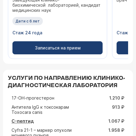
биохимической лабораторией, кандидат
медицинских наук
Дети с 6 лет
Стаж 24 года
Стаж 39
Записаться на прием
УСЛУГИ ПО НАПРАВЛЕНИЮ КЛИНИКО-
ДИАГНОСТИЧЕСКАЯ ЛАБОРАТОРИЯ
17-ОН-прогестерон
1.210 ₽
Aнтитела IgG к токсокарам
913 ₽
Toxocara canis
C-пептид
1.067 ₽
Cyfra 21-1 – маркер опухоли
1.958 ₽
мочевого пузыря