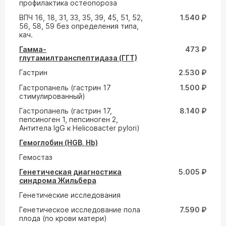
профилактика остеопороза
ВПЧ 16, 18, 31, 33, 35, 39, 45, 51, 52,
1.540 ₽
56, 58, 59 без определения типа,
кач.
Гамма-
473 ₽
глутамилтранспептидаза (ГГТ)
Гастрин
2.530 ₽
Гастропанель (гастрин 17
1.500 ₽
стимулированный)
Гастропанель (гастрин 17,
8.140 ₽
пепсиноген 1, пепсиноген 2,
Антитела IgG к Helicoвacter pylori)
Гемоглобин (HGB, Hb)
Гемостаз
Генетическая диагностика
5.005 ₽
синдрома Жильбера
Генетические исследования
Генетическое исследование пола
7.590 ₽
плода (по крови матери)