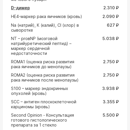
D-димер
2.310 ₽
HE4-маркер рака яичников (кровь)
2.090 ₽
Na (натрий), К (калий), Cl (хлор) в
627 ₽
сыворотке
NT – proвNP (мозговой
5.038 ₽
натрийуретический пептид) –
маркер сердечной
недостаточности
ROMA1 (оценка риска развития
2.750 ₽
рака яичников до менопаузы)
ROMA2 (оценка риска развития
2.750 ₽
рака яичников после менопаузы)
S100 – маркер эндокринных
3.938 ₽
опухолей (кровь)
SCC – антиген плоскоклеточной
3.355 ₽
карциномы (кровь)
Second Opinion - Консультация
5.500 ₽
готового гистологического
препарата за 1 стекло