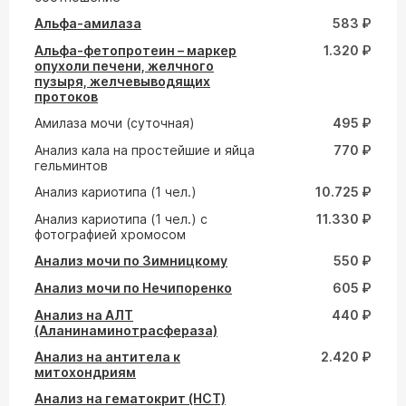
Альфа-амилаза
583 ₽
Альфа-фетопротеин – маркер
1.320 ₽
опухоли печени, желчного
пузыря, желчевыводящих
протоков
Амилаза мочи (суточная)
495 ₽
Анализ кала на простейшие и яйца
770 ₽
гельминтов
Анализ кариотипа (1 чел.)
10.725 ₽
Анализ кариотипа (1 чел.) с
11.330 ₽
фотографией хромосом
Анализ мочи по Зимницкому
550 ₽
Анализ мочи по Нечипоренко
605 ₽
Анализ на АЛТ
440 ₽
(Аланинаминотрасфераза)
Анализ на антитела к
2.420 ₽
митохондриям
Анализ на гематокрит (HCT)