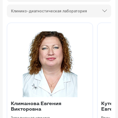
Клинико-диагностическая лаборатория
Климанова Евгения
Кутен
Викторовна
Евген
Заведующая клинико-
Врач - л