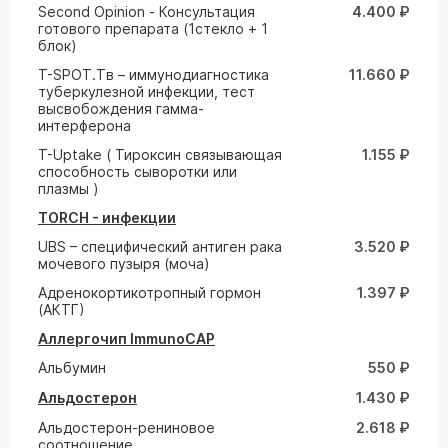
Second Opinion - Консультация
4.400 ₽
готового препарата (1стекло + 1
блок)
T-SPOT.Tв – иммунодиагностика
11.660 ₽
туберкулезной инфекции, тест
высвобождения гамма-
интерферона
T-Uptake ( Тироксин связывающая
1.155 ₽
способность сыворотки или
плазмы )
TORCH - инфекции
UВS – специфический антиген рака
3.520 ₽
мочевого пузыря (моча)
Адренокортикотропный гормон
1.397 ₽
(АКТГ)
Аллергочип ImmunoCAP
Альбумин
550 ₽
Альдостерон
1.430 ₽
Альдостерон-рениновое
2.618 ₽
соотношение