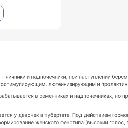
– яичники и надпочечники, при наступлении берем
улостимулирующим, лютеинизирующим и пролактин
рабатывается в семенниках и надпочечниках, но п
ается у девочек в пубертате. Под действием горм
формирование женского фенотипа (высокий голос, 