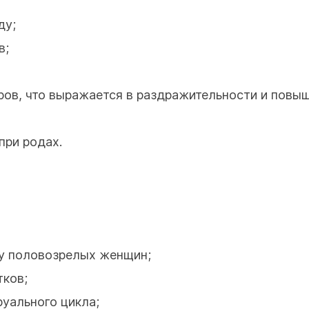
ду;
в;
ров, что выражается в раздражительности и повы
при родах.
у половозрелых женщин;
тков;
уального цикла;