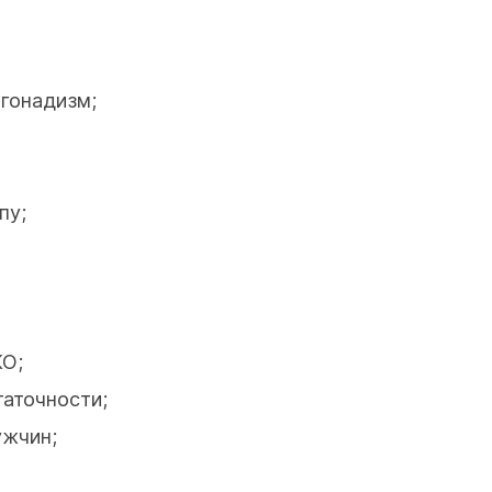
огонадизм;
пу;
КО;
таточности;
ужчин;