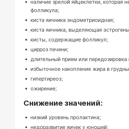
наличие зрелой яйцеклетки, которая н
фолликула;
киста яичника эндометриоидная;
киста яичника, выделяющая эстрогены
кисты, содержащие фолликул;
цирроз печени;
длительный прием или передозировка 
избыточное накопление жира в грудны
гипертиреоз;
ожирение;
Снижение значений:
низкий уровень пролактина;
недоразвитие яичек у юношей;