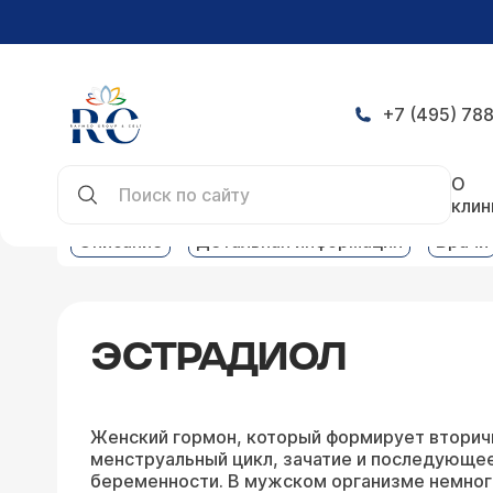
+7 (495) 788
Главная
Услуги
Клинико-биохимическая лабо
О
клин
Описание
Детальная информация
Врачи
ЭСТРАДИОЛ
Женский гормон, который формирует вторич
менструальный цикл, зачатие и последующе
беременности. В мужском организме немног