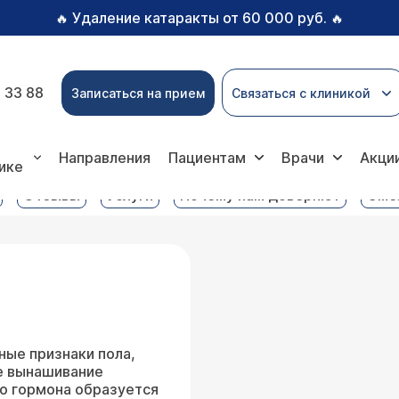
Удаление катаракты от 60 000 руб.
🔥
🔥
 33 88
Записаться на прием
Связаться с клиникой
ратория услуги
Эстрадиол
Направления
Пациентам
Врачи
Акци
ике
Отзывы
Услуги
Почему нам доверяют
Сме
ные признаки пола,
е вынашивание
о гормона образуется