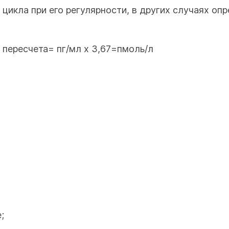
 цикла при его регулярности, в других случаях оп
 пересчета= пг/мл х 3,67=пмоль/л
;