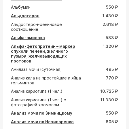
Альбумин
550 ₽
Альдостерон
1.430 ₽
Альдостерон-рениновое
2.618 ₽
соотношение
Альфа-амилаза
583 ₽
Альфа-фетопротеин – маркер
1.320 ₽
опухоли печени, желчного
пузыря, желчевыводящих
протоков
Амилаза мочи (суточная)
495 ₽
Анализ кала на простейшие и яйца
770 ₽
гельминтов
Анализ кариотипа (1 чел.)
10.725 ₽
Анализ кариотипа (1 чел.) с
11.330 ₽
фотографией хромосом
Анализ мочи по Зимницкому
550 ₽
Анализ мочи по Нечипоренко
605 ₽