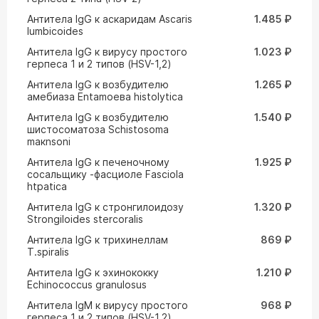
Антитела IgG к аскаридам Ascaris
1.485 ₽
lumbicoides
Антитела IgG к вирусу простого
1.023 ₽
герпеса 1 и 2 типов (HSV-1,2)
Антитела IgG к возбудителю
1.265 ₽
амебиаза Entamoeвa histolytica
Антитела IgG к возбудителю
1.540 ₽
шистосоматоза Schistosoma
maкnsoni
Антитела IgG к печеночному
1.925 ₽
сосальщику -фасциоле Fasciola
htpatica
Антитела IgG к стронгилоидозу
1.320 ₽
Strongiloides stercoralis
Антитела IgG к трихинеллам
869 ₽
T.spiralis
Антитела IgG к эхинококку
1.210 ₽
Echinococcus granulosus
Антитела IgM к вирусу простого
968 ₽
герпеса 1 и 2 типов (HSV-1,2)