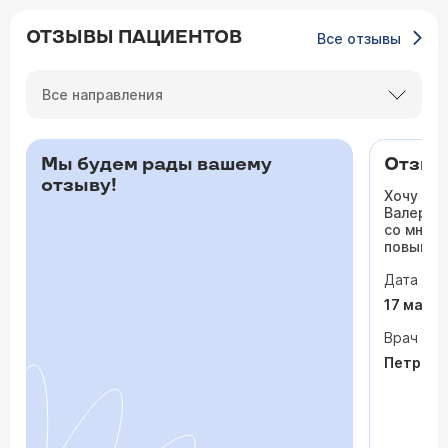
ОТЗЫВЫ ПАЦИЕНТОВ
Все отзывы
Все направления
Мы будем рады вашему
Отзыв 
отзыву!
Хочу ос
Валерьев
со мной 
повышало
одышка и
Дата виз
сердца. 
раз куда
17 мая 
врачи то
На приё
Врач
спокойно
Петрося
задавала
посмотр
обследо
почувств
пытается