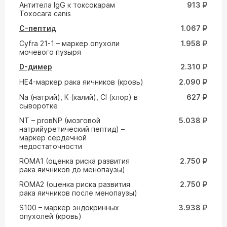
Aнтитела IgG к токсокарам
913 ₽
Toxocara canis
C-пептид
1.067 ₽
Cyfra 21-1 – маркер опухоли
1.958 ₽
мочевого пузыря
D-димер
2.310 ₽
HE4-маркер рака яичников (кровь)
2.090 ₽
Na (натрий), К (калий), Cl (хлор) в
627 ₽
сыворотке
NT – proвNP (мозговой
5.038 ₽
натрийуретический пептид) –
маркер сердечной
недостаточности
ROMA1 (оценка риска развития
2.750 ₽
рака яичников до менопаузы)
ROMA2 (оценка риска развития
2.750 ₽
рака яичников после менопаузы)
S100 – маркер эндокринных
3.938 ₽
опухолей (кровь)