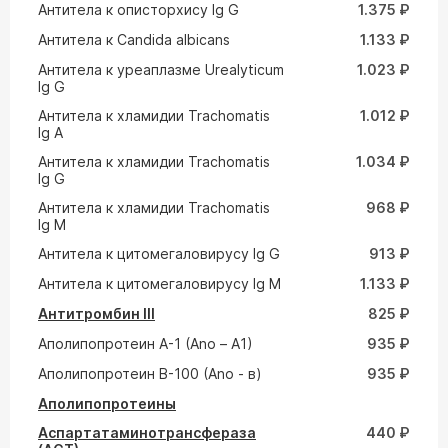
Антитела к описторхису Ig G
1.375 ₽
Антитела к Сandida albicans
1.133 ₽
Антитела к уреаплазме Urealyticum
1.023 ₽
Ig G
Антитела к хламидии Trachomatis
1.012 ₽
Ig A
Антитела к хламидии Trachomatis
1.034 ₽
Ig G
Антитела к хламидии Trachomatis
968 ₽
Ig M
Антитела к цитомегаловирусу Ig G
913 ₽
Антитела к цитомегаловирусу Ig M
1.133 ₽
Антитромбин III
825 ₽
Аполипопротеин A-1 (Ano – A1)
935 ₽
Аполипопротеин В-100 (Ano - в)
935 ₽
Аполипопротеины
Аспартатаминотрансфераза
440 ₽