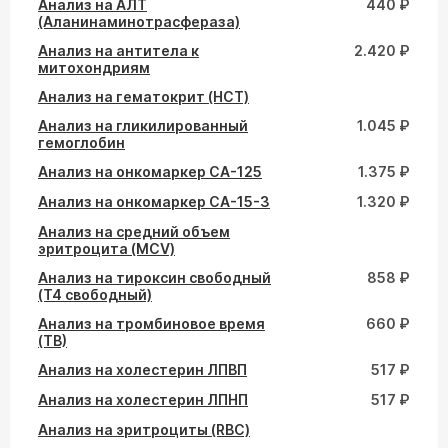
Анализ на АЛТ
440 ₽
(Аланинаминотрасфераза)
Анализ на антитела к
2.420 ₽
митохондриям
Анализ на гематокрит (HCT)
Анализ на гликилированный
1.045 ₽
гемоглобин
Анализ на онкомаркер СА-125
1.375 ₽
Анализ на онкомаркер СА-15-3
1.320 ₽
Анализ на средний объем
эритроцита (MCV)
Анализ на тироксин свободный
858 ₽
(Т4 свободный)
Анализ на тромбиновое время
660 ₽
(ТВ)
Анализ на холестерин ЛПВП
517 ₽
Анализ на холестерин ЛПНП
517 ₽
Анализ на эритроциты (RBC)