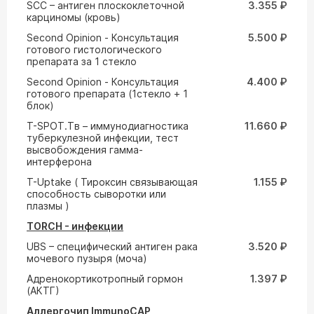
SCC – антиген плоскоклеточной
3.355 ₽
карциномы (кровь)
Second Opinion - Консультация
5.500 ₽
готового гистологического
препарата за 1 стекло
Second Opinion - Консультация
4.400 ₽
готового препарата (1стекло + 1
блок)
T-SPOT.Tв – иммунодиагностика
11.660 ₽
туберкулезной инфекции, тест
высвобождения гамма-
интерферона
T-Uptake ( Тироксин связывающая
1.155 ₽
способность сыворотки или
плазмы )
TORCH - инфекции
UВS – специфический антиген рака
3.520 ₽
мочевого пузыря (моча)
Адренокортикотропный гормон
1.397 ₽
(АКТГ)
Аллергочип ImmunoCAP