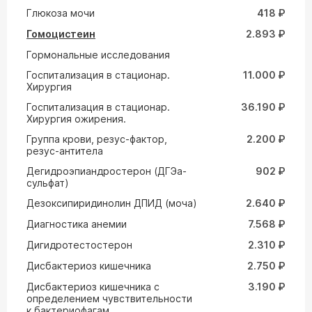
Глюкоза мочи
418 ₽
Гомоцистеин
2.893 ₽
Гормональные исследования
Госпитализация в стационар.
11.000 ₽
Хирургия
Госпитализация в стационар.
36.190 ₽
Хирургия ожирения.
Группа крови, резус-фактор,
2.200 ₽
резус-антитела
Дегидроэпиандростерон (ДГЭа-
902 ₽
сульфат)
Дезоксипиридинолин ДПИД (моча)
2.640 ₽
Диагностика анемии
7.568 ₽
Дигидротестостерон
2.310 ₽
Дисбактериоз кишечника
2.750 ₽
Дисбактериоз кишечника с
3.190 ₽
определением чувствительности
к бактериофагам