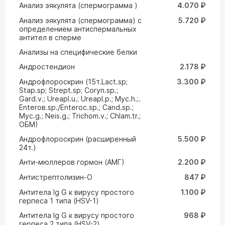
Анализ эякулята (спермограмма )
4.070 ₽
Анализ эякулята (спермограмма) с
5.720 ₽
определением антиспермальных
антител в сперме
Анализы на специфические белки
Андростендион
2.178 ₽
Андрофлороскрин (15т.Lact.sp;
3.300 ₽
Stap.sp; Strept.sp; Coryn.sp.;
Gard.v.; Ureapl.u.; Ureapl.p.; Myc.h.;.
Enteroв.sp./Enteroc.sp.; Cand.sp.;
Myc.g.; Neis.g.; Trichom.v.; Chlam.tr.;
ОБМ)
Андрофлороскрин (расширенный
5.500 ₽
24т.)
Анти-мюллеров гормон (АМГ)
2.200 ₽
Антистрептолизин-О
847 ₽
Антитела Ig G к вирусу простого
1.100 ₽
герпеса 1 типа (HSV-1)
Антитела Ig G к вирусу простого
968 ₽
герпеса 2 типа (HSV-2)