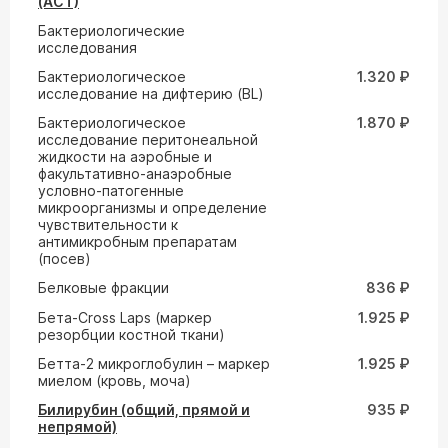
(АСТ)
Бактериологические
исследования
Бактериологическое
1.320 ₽
исследование на дифтерию (ВL)
Бактериологическое
1.870 ₽
исследование перитонеальной
жидкости на аэробные и
факультативно-анаэробные
условно-патогенные
микроорганизмы и определение
чувствительности к
антимикробным препаратам
(посев)
Белковые фракции
836 ₽
Бета-Cross Laps (маркер
1.925 ₽
резорбции костной ткани)
Бетта-2 микроглобулин – маркер
1.925 ₽
миелом (кровь, моча)
Билирубин (общий, прямой и
935 ₽
непрямой)