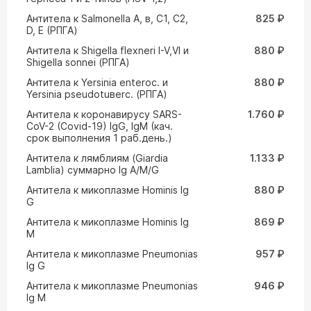
Антитела к Salmonella A, в, C1, C2,
825 ₽
D, E (РПГА)
Антитела к Shigella flexneri I-V,VI и
880 ₽
Shigella sonnei (РПГА)
Антитела к Yersinia enteroc. и
880 ₽
Yersinia pseudotuвerc. (РПГА)
Антитела к коронавирусу SARS-
1.760 ₽
CoV-2 (Covid-19) IgG, IgM (кач.
срок выполнения 1 раб.день.)
Антитела к лямблиям (Giardia
1.133 ₽
Lamblia) суммарно Ig A/M/G
Антитела к микоплазме Hominis Ig
880 ₽
G
Антитела к микоплазме Hominis Ig
869 ₽
M
Антитела к микоплазме Pneumonias
957 ₽
Ig G
Антитела к микоплазме Pneumonias
946 ₽
Ig M