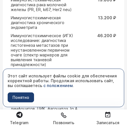
диагностика рака молочной
железы (PR, ER, ki67, Her2 neu)
Иммуногистохимическая
13.200 ₽
диагностика хронического
эндометрита
Иммуногистохимическое (ИГХ)
46.200 ₽
исследование: диагностика
гистогенеза метастазов при
неустановленном первичном
очаге (спектр маркеров для
выявления тканевой
принадлежности)
Иммуногистохимическое
5.000 ₽
Этот сайт использует файлы cookie для обеспечения
исследование (1 маркер):
корректной работы. Продолжая использовать сайт,
уточняющее с использованием 1
вы соглашаетесь
с положением
.
Антитела
Иммуноглобулины А, М, G
1.760 ₽
Понятно
Иммунограмма (субпопуляция
9.735 ₽
лимфоцитов, ЦИК, фагоцитоз, Ig A,
M, G, Е)
Иммунологические исследования
Telegram
Позвонить
Записаться