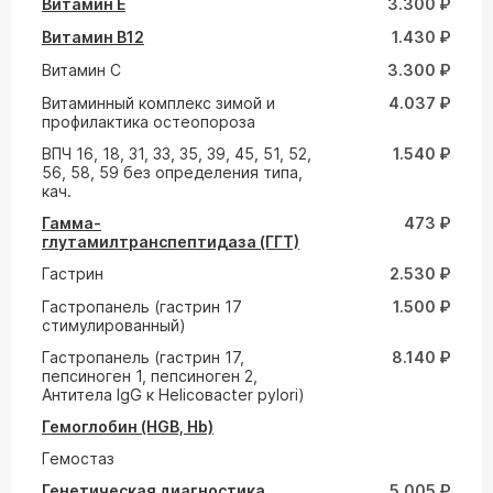
Витамин E
3.300 ₽
Витамин В12
1.430 ₽
Витамин С
3.300 ₽
Витаминный комплекс зимой и
4.037 ₽
профилактика остеопороза
ВПЧ 16, 18, 31, 33, 35, 39, 45, 51, 52,
1.540 ₽
56, 58, 59 без определения типа,
кач.
Гамма-
473 ₽
глутамилтранспептидаза (ГГТ)
Гастрин
2.530 ₽
Гастропанель (гастрин 17
1.500 ₽
стимулированный)
Гастропанель (гастрин 17,
8.140 ₽
пепсиноген 1, пепсиноген 2,
Антитела IgG к Helicoвacter pylori)
Гемоглобин (HGB, Hb)
Гемостаз
Генетическая диагностика
5.005 ₽