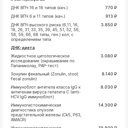
ДНК ВПЧ 16 и 18 типов (кач.)
770 ₽
ДНК ВПЧ 6 и 11 типов (кач.)
913 ₽
ДНК ВПЧ высокого риска (6,11, 16,
3.850 ₽
18, 26, 31, 33, 35, 39, 45, 51, 52, 56,
58, 59, 66, 68 типы, ген.) кол, с
определением типа
ДНК-диета
Жидкостное цитологическое
3.080 ₽
исследование (окрашивание по
Папаниколау, PAP-тест)
Зонулин фекальный (Zonulin, stool;
8.140 ₽
Fecal zonulin)
Иммуноблот антитела класса IgG к
8.030 ₽
антигенам вируса гепатита С (anti-
HCV IgG иммуноблот)
Иммуногистохимическая
14.300 ₽
диагностика опухоли
предстательной железы (Ck5, P63,
AMACR)
Иммуногистохимическая
19.800 ₽