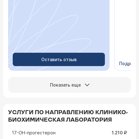
просто «
После о
лечение,
зачем пр
недель с
скачки д
просыпа
Очень пр
Видно в
человеч
Оставить отзыв
Подроб
Сейчас 
Показать еще
УСЛУГИ ПО НАПРАВЛЕНИЮ КЛИНИКО-
БИОХИМИЧЕСКАЯ ЛАБОРАТОРИЯ
17-ОН-прогестерон
1.210 ₽