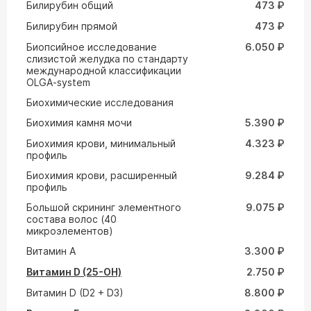
Билирубин общий
473 ₽
Билирубин прямой
473 ₽
Биопсийное исследование
6.050 ₽
слизистой желудка по стандарту
международной классификации
OLGA-system
Биохимические исследования
Биохимия камня мочи
5.390 ₽
Биохимия крови, минимальный
4.323 ₽
профиль
Биохимия крови, расширенный
9.284 ₽
профиль
Большой скрининг элементного
9.075 ₽
состава волос (40
микроэлементов)
Витамин A
3.300 ₽
Витамин D (25-ОН)
2.750 ₽
Витамин D (D2 + D3)
8.800 ₽