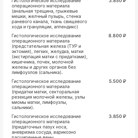
Гистологическое исследование
3.850 ₽
операционного материала
(анальная трещина, грыжевые
мешки, желчный пузырь, стенка
раневого канала, ткань свищевого
хода и грануляции, аппендикс)
Гистологическое исследование
8.800 ₽
операционного материала
(предстательная железа (ТУР и
эктомия), легких, желудка, матки
(экстирпация матки с придатками),
кишечника, почек, молочной
железы и других органов без
лимфоузлов (сальника).
Гистологическое исследование
5.500 ₽
операционного материала
(придатки матки, секторальная
резекция молочной железы, узлы
миомы матки, лимфоузлы,
сальники).
Гистологическое исследование
3.850 ₽
операционного материала
(придаточных пазух носа,
аневризма сосуда, варикозно
расширенные вены,