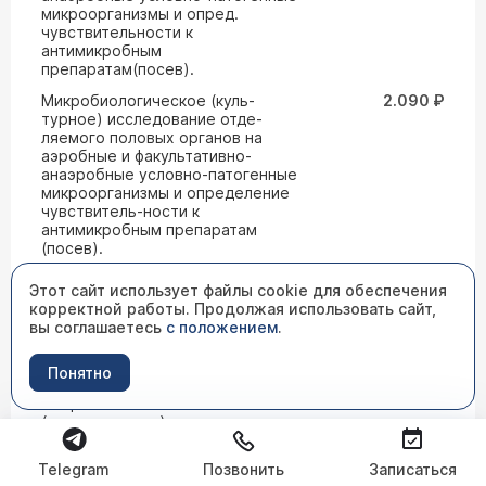
микроорганизмы и опред.
чувствительности к
антимикробным
препаратам(посев).
Микробиологическое (куль-
2.090 ₽
турное) исследование отде-
ляемого половых органов на
аэробные и факультативно-
анаэробные условно-патогенные
микроорганизмы и определение
чувствитель-ности к
антимикробным препаратам
(посев).
Микробиологическое
4.400 ₽
Этот сайт использует файлы cookie для обеспечения
(культуральное) исследование
корректной работы. Продолжая использовать сайт,
крови на стерильность и
вы соглашаетесь
с положением
.
определение чувствительности к
антимикробным препаратам
(посев)
Понятно
Микробиологическое
1.870 ₽
(культуральное) исследование
мокроты на аэробные и
факультативно-анаэробные
Telegram
Позвонить
Записаться
микроорганизмы и определение