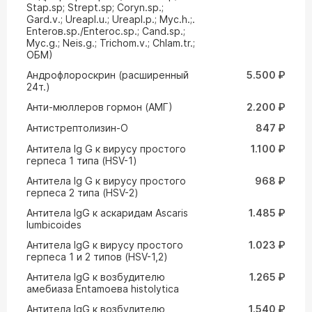
Stap.sp; Strept.sp; Coryn.sp.;
Gard.v.; Ureapl.u.; Ureapl.p.; Myc.h.;.
Enteroв.sp./Enteroc.sp.; Cand.sp.;
Myc.g.; Neis.g.; Trichom.v.; Chlam.tr.;
ОБМ)
Андрофлороскрин (расширенный
5.500 ₽
24т.)
Анти-мюллеров гормон (АМГ)
2.200 ₽
Антистрептолизин-О
847 ₽
Антитела Ig G к вирусу простого
1.100 ₽
герпеса 1 типа (HSV-1)
Антитела Ig G к вирусу простого
968 ₽
герпеса 2 типа (HSV-2)
Антитела IgG к аскаридам Ascaris
1.485 ₽
lumbicoides
Антитела IgG к вирусу простого
1.023 ₽
герпеса 1 и 2 типов (HSV-1,2)
Антитела IgG к возбудителю
1.265 ₽
амебиаза Entamoeвa histolytica
Антитела IgG к возбудителю
1.540 ₽