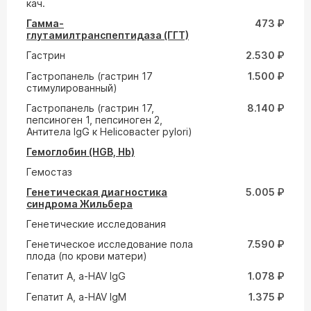
кач.
Гамма-
473 ₽
глутамилтранспептидаза (ГГТ)
Гастрин
2.530 ₽
Гастропанель (гастрин 17
1.500 ₽
стимулированный)
Гастропанель (гастрин 17,
8.140 ₽
пепсиноген 1, пепсиноген 2,
Антитела IgG к Helicoвacter pylori)
Гемоглобин (HGB, Hb)
Гемостаз
Генетическая диагностика
5.005 ₽
синдрома Жильбера
Генетические исследования
Генетическое исследование пола
7.590 ₽
плода (по крови матери)
Гепатит A, a-HAV IgG
1.078 ₽
Гепатит A, a-HAV IgM
1.375 ₽