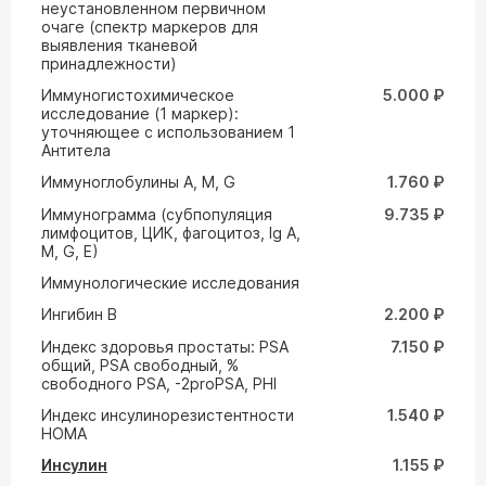
неустановленном первичном
очаге (спектр маркеров для
выявления тканевой
принадлежности)
Иммуногистохимическое
5.000 ₽
исследование (1 маркер):
уточняющее с использованием 1
Антитела
Иммуноглобулины А, М, G
1.760 ₽
Иммунограмма (субпопуляция
9.735 ₽
лимфоцитов, ЦИК, фагоцитоз, Ig A,
M, G, Е)
Иммунологические исследования
Ингибин В
2.200 ₽
Индекс здоровья простаты: PSA
7.150 ₽
общий, PSA свободный, %
свободного PSA, -2proPSA, PHI
Индекс инсулинорезистентности
1.540 ₽
HOMA
Инсулин
1.155 ₽