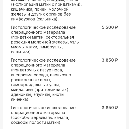
(экстирпация матки с придатками),
кишечника, почек, молочной
железы и других органов без
лимфоузлов (сальника).
Гистологическое исследование
5.500 ₽
операционного материала
(придатки матки, секторальная
резекция молочной железы, узлы
миомы матки, лимфоузлы,
сальники).
Гистологическое исследование
3.850 ₽
операционного материала
(придаточных пазух носа,
аневризма сосуда, варикозно
расширенные вены,
геморроидальные узлы,
миндалины (при тонзилитах),
аденоиды, эпулиды, кисты
яичника)
Гистологическое исследование
3.850 ₽
операционного материала
(соскобы цервикаль. канала,
соскобы полости матки)