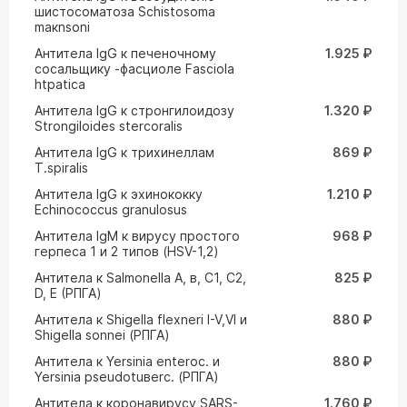
шистосоматоза Schistosoma
maкnsoni
Антитела IgG к печеночному
1.925 ₽
сосальщику -фасциоле Fasciola
htpatica
Антитела IgG к стронгилоидозу
1.320 ₽
Strongiloides stercoralis
Антитела IgG к трихинеллам
869 ₽
T.spiralis
Антитела IgG к эхинококку
1.210 ₽
Echinococcus granulosus
Антитела IgM к вирусу простого
968 ₽
герпеса 1 и 2 типов (HSV-1,2)
Антитела к Salmonella A, в, C1, C2,
825 ₽
D, E (РПГА)
Антитела к Shigella flexneri I-V,VI и
880 ₽
Shigella sonnei (РПГА)
Антитела к Yersinia enteroc. и
880 ₽
Yersinia pseudotuвerc. (РПГА)
Антитела к коронавирусу SARS-
1.760 ₽