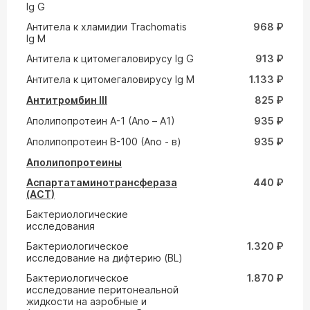
Ig G
Антитела к хламидии Trachomatis
968 ₽
Ig M
Антитела к цитомегаловирусу Ig G
913 ₽
Антитела к цитомегаловирусу Ig M
1.133 ₽
Антитромбин III
825 ₽
Аполипопротеин A-1 (Ano – A1)
935 ₽
Аполипопротеин В-100 (Ano - в)
935 ₽
Аполипопротеины
Аспартатаминотрансфераза
440 ₽
(АСТ)
Бактериологические
исследования
Бактериологическое
1.320 ₽
исследование на дифтерию (ВL)
Бактериологическое
1.870 ₽
исследование перитонеальной
жидкости на аэробные и