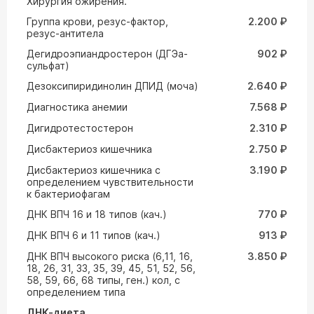
Хирургия ожирения.
Группа крови, резус-фактор,
2.200 ₽
резус-антитела
Дегидроэпиандростерон (ДГЭа-
902 ₽
сульфат)
Дезоксипиридинолин ДПИД (моча)
2.640 ₽
Диагностика анемии
7.568 ₽
Дигидротестостерон
2.310 ₽
Дисбактериоз кишечника
2.750 ₽
Дисбактериоз кишечника с
3.190 ₽
определением чувствительности
к бактериофагам
ДНК ВПЧ 16 и 18 типов (кач.)
770 ₽
ДНК ВПЧ 6 и 11 типов (кач.)
913 ₽
ДНК ВПЧ высокого риска (6,11, 16,
3.850 ₽
18, 26, 31, 33, 35, 39, 45, 51, 52, 56,
58, 59, 66, 68 типы, ген.) кол, с
определением типа
ДНК-диета