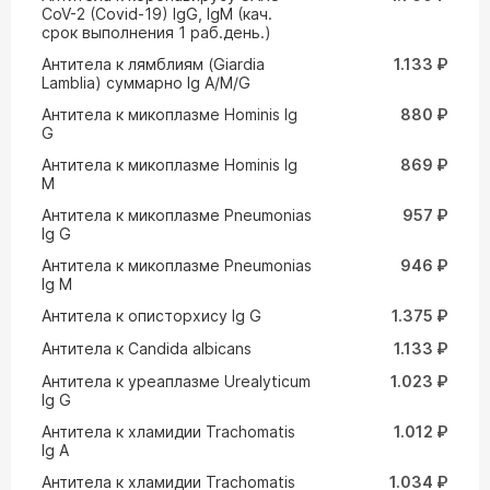
CoV-2 (Covid-19) IgG, IgM (кач.
срок выполнения 1 раб.день.)
Антитела к лямблиям (Giardia
1.133 ₽
Lamblia) суммарно Ig A/M/G
Антитела к микоплазме Hominis Ig
880 ₽
G
Антитела к микоплазме Hominis Ig
869 ₽
M
Антитела к микоплазме Pneumonias
957 ₽
Ig G
Антитела к микоплазме Pneumonias
946 ₽
Ig M
Антитела к описторхису Ig G
1.375 ₽
Антитела к Сandida albicans
1.133 ₽
Антитела к уреаплазме Urealyticum
1.023 ₽
Ig G
Антитела к хламидии Trachomatis
1.012 ₽
Ig A
Антитела к хламидии Trachomatis
1.034 ₽