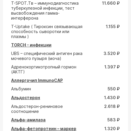
T-SPOT.Tв – иммунодиагностика
11.660 ₽
туберкулезной инфекции, тест
высвобождения гамма-
интерферона
T-Uptake ( Тироксин связывающая
1.155 ₽
способность сыворотки или
плазмы )
TORCH - инфекции
UВS – специфический антиген рака
3.520 ₽
мочевого пузыря (моча)
Адренокортикотропный гормон
1.397 ₽
(АКТГ)
Аллергочип ImmunoCAP
Альбумин
550 ₽
Альдостерон
1.430 ₽
Альдостерон-рениновое
2.618 ₽
соотношение
Альфа-амилаза
583 ₽
Альфа-фетопротеин – маркер
1.320 ₽