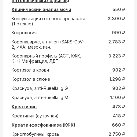
патологических сдвигов)
Клинический анализ мочи
550 ₽
Консультация готового препарата
3.300 ₽
(1 стекло)
Копрология
990 ₽
Коронавирус, антиген (SARS-CoV-
2.783 ₽
2, ИХА) мазок, кач.
Коронарный профиль (АСТ, КФК,
3.223 ₽
КФК-Мв фракция, ЛДГ)
Кортизол в крови
902 ₽
Кортизол в слюне
1.298 ₽
Краснуха, anti-Ruвella Ig G
902 ₽
Краснуха, anti-Ruвella Ig M
1.100 ₽
Креатинин
473 ₽
Креатинин (суточная)
418 ₽
Креатинфосфокиназа (КФК)
660 ₽
Криоглобулины, кровь
2.750 ₽