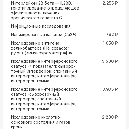
Интерлейкин 28 бета — IL28B,
2.255 ₽
генотипирование определяющее
эффективность лечения
хронического гепатита С
Инфекционные исследования
Ионизированный кальций (Са2+)
792 ₽
Исследование антигена
1.650 ₽
хеликобактера (Helicoвacter
pylori) (иммунохроматография)
Исследование интерферонового
5.500 ₽
статуса (4 показателя: сыворо-
точный интерферон; спонтанный
интерферон; интерферон-альфа;
интерферон-гамма)
Исследование интерферонового
7.975 ₽
статуса (сывороточный
интерферон; спонтанный
интерферон; интерферон-альфа;
интерферон-гамма)
Исследование кислотно-
2.200 ₽
основного состояния и газов
крови