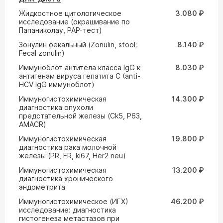
Жидкостное цитологическое
3.080 ₽
исследование (окрашивание по
Папаниколау, PAP-тест)
Зонулин фекальный (Zonulin, stool;
8.140 ₽
Fecal zonulin)
Иммуноблот антитела класса IgG к
8.030 ₽
антигенам вируса гепатита С (anti-
HCV IgG иммуноблот)
Иммуногистохимическая
14.300 ₽
диагностика опухоли
предстательной железы (Ck5, P63,
AMACR)
Иммуногистохимическая
19.800 ₽
диагностика рака молочной
железы (PR, ER, ki67, Her2 neu)
Иммуногистохимическая
13.200 ₽
диагностика хронического
эндометрита
Иммуногистохимическое (ИГХ)
46.200 ₽
исследование: диагностика
гистогенеза метастазов при