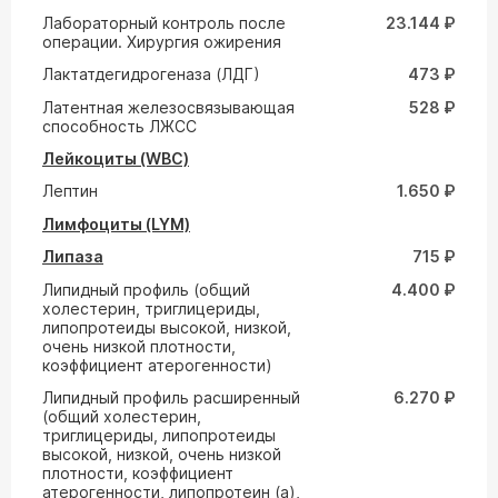
Лабораторный контроль после
23.144 ₽
операции. Хирургия ожирения
Лактатдегидрогеназа (ЛДГ)
473 ₽
Латентная железосвязывающая
528 ₽
способность ЛЖСС
Лейкоциты (WBC)
Лептин
1.650 ₽
Лимфоциты (LYM)
Липаза
715 ₽
Липидный профиль (общий
4.400 ₽
холестерин, триглицериды,
липопротеиды высокой, низкой,
очень низкой плотности,
коэффициент атерогенности)
Липидный профиль расширенный
6.270 ₽
(общий холестерин,
триглицериды, липопротеиды
высокой, низкой, очень низкой
плотности, коэффициент
атерогенности, липопротеин (а),