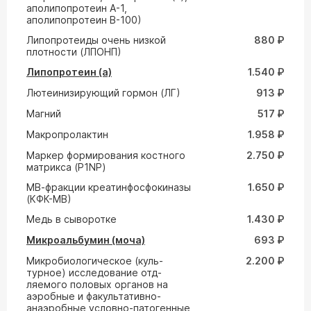
аполипопротеин А-1,
аполипопротеин В-100)
Липопротеиды очень низкой
880 ₽
плотности (ЛПОНП)
Липопротеин (а)
1.540 ₽
Лютеинизирующий гормон (ЛГ)
913 ₽
Магний
517 ₽
Макропролактин
1.958 ₽
Маркер формирования костного
2.750 ₽
матрикса (P1NP)
МВ-фракции креатинфосфокиназы
1.650 ₽
(КФК-МВ)
Медь в сыворотке
1.430 ₽
Микроальбумин (моча)
693 ₽
Микробиологическое (куль-
2.200 ₽
турное) исследование отд-
ляемого половых органов на
аэробные и факультативно-
анаэробные условно-патогенные