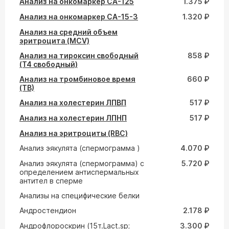
Анализ на онкомаркер СА-125
1.375 ₽
Анализ на онкомаркер СА-15-3
1.320 ₽
Анализ на средний объем
эритроцита (MCV)
Анализ на тироксин свободный
858 ₽
(Т4 свободный)
Анализ на тромбиновое время
660 ₽
(ТВ)
Анализ на холестерин ЛПВП
517 ₽
Анализ на холестерин ЛПНП
517 ₽
Анализ на эритроциты (RBC)
Анализ эякулята (спермограмма )
4.070 ₽
Анализ эякулята (спермограмма) с
5.720 ₽
определением антиспермальных
антител в сперме
Анализы на специфические белки
Андростендион
2.178 ₽
Андрофлороскрин (15т.Lact.sp;
3.300 ₽