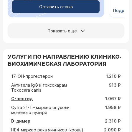
Видно в
человеч
Оставить отзыв
Подроб
Сейчас 
Показать еще
УСЛУГИ ПО НАПРАВЛЕНИЮ КЛИНИКО-
БИОХИМИЧЕСКАЯ ЛАБОРАТОРИЯ
17-ОН-прогестерон
1.210 ₽
Aнтитела IgG к токсокарам
913 ₽
Toxocara canis
C-пептид
1.067 ₽
Cyfra 21-1 – маркер опухоли
1.958 ₽
мочевого пузыря
D-димер
2.310 ₽
HE4-маркер рака яичников (кровь)
2.090 ₽