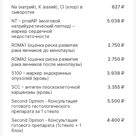
Na (натрий), К (калий), Cl (хлор) в
627 ₽
сыворотке
NT – proвNP (мозговой
5.038 ₽
натрийуретический пептид) –
маркер сердечной
недостаточности
ROMA1 (оценка риска развития
2.750 ₽
рака яичников до менопаузы)
ROMA2 (оценка риска развития
2.750 ₽
рака яичников после менопаузы)
S100 – маркер эндокринных
3.938 ₽
опухолей (кровь)
SCC – антиген плоскоклеточной
3.355 ₽
карциномы (кровь)
Second Opinion - Консультация
5.500 ₽
готового гистологического
препарата за 1 стекло
Second Opinion - Консультация
4.400 ₽
готового препарата (1стекло + 1
блок)