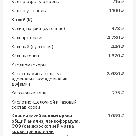
Кал на скрытую кровь
715 ₽
Кал на углеводы
1.100 ₽
Калий (К)
Калий, натрий (суточная)
473 ₽
Кальпротектин
4.730 ₽
Кальций (суточная)
440 ₽
Кальцитонин
1.870 ₽
Кардиомаркеры
Катехоламины в плазме:
3.630 ₽
адреналин, норадреналин,
дофамин
Кетоновые тела
275 ₽
Кислотно-щелочной и газовый
состав крови
Клинический анализ крови:
1.089 ₽
общий анализ, лейкоформула,
СОЭ (с микроскопией мазка
крови при наличии