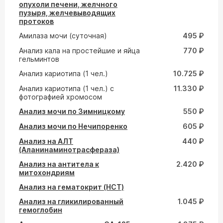
опухоли печени, желчного
пузыря, желчевыводящих
протоков
Амилаза мочи (суточная)
495 ₽
Анализ кала на простейшие и яйца
770 ₽
гельминтов
Анализ кариотипа (1 чел.)
10.725 ₽
Анализ кариотипа (1 чел.) с
11.330 ₽
фотографией хромосом
Анализ мочи по Зимницкому
550 ₽
Анализ мочи по Нечипоренко
605 ₽
Анализ на АЛТ
440 ₽
(Аланинаминотрасфераза)
Анализ на антитела к
2.420 ₽
митохондриям
Анализ на гематокрит (HCT)
Анализ на гликилированный
1.045 ₽
гемоглобин