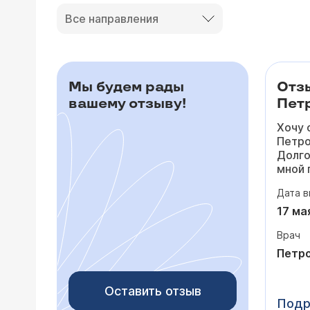
Все направления
Мы будем рады
Отз
вашему отзыву!
Петр
Хочу 
Петро
Долго
мной 
то по
Дата в
падал
посто
17 ма
сердц
Врач
лишни
потом
Петро
тольк
На пр
Оставить отзыв
очень
Подр
выслу