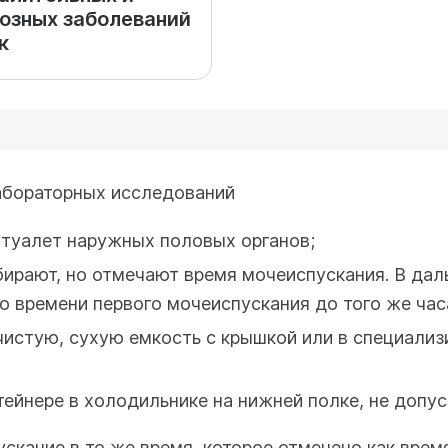
озных заболеваний
к
бораторных исследований
туалет наружных половых органов;
ирают, но отмечают время мочеиспускания. В дал
 времени первого мочеиспускания до того же часа
чистую, сухую емкость с крышкой или в специали
тейнере в холодильнике на нижней полке, не допу
скание в то же время, которое отмечено как время