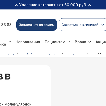
Удаление катаракты от 60 000 руб.
🔥
🔥
 33 88
Записаться на прием
Связаться с клиникой
ратория услуги
Микроальбумин в в суточной моче
Направления
Пациентам
Врачи
Акци
ике
ация
Врачи
Отзывы
Услуги
Почему нам до
 В
ой молекулярной