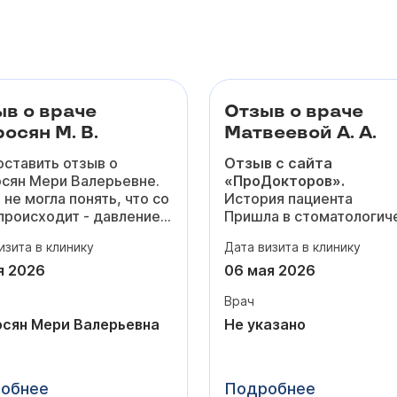
ыв о враче
Отзыв о враче
осян М. В.
Матвеевой А. А.
оставить отзыв о
Отзыв с сайта
сян Мери Валерьевне.
«ПроДокторов».
 не могла понять, что со
История пациента
происходит - давление
Пришла в стоматологич
вышалось, то резко
клинику для исправлени
изита в клинику
Дата визита в клинику
о, появилась одышка и
прикуса. Прохожу лечен
янная тревога из-за
брекет-системе у Анны
я 2026
06 мая 2026
а. Честно, уже боялась
Андреевны с января 20
Врач
й раз куда-то идти,
года.
у что до этого врачи
Понравилось
сян Мери Валерьевна
Не указано
о меняли таблетки.
Нравится подход к лече
иёме Мери Валерьевна
вовлеченность врача. Е
 спокойно всё
четкий план действий,
обнее
Подробнее
шала, не торопила,
которому следуют, все 