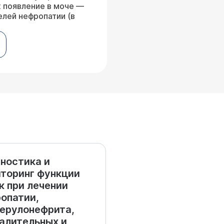
х появление в моче —
елей нефропатии (в
ностика и
торинг функции
к при лечении
опатии,
ерулонефрита,
алительных и