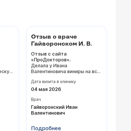
Отзыв о враче
Гайворонском И. В.
Отзыв с сайта
«ПроДокторов».
Делала у Ивана
ескую
Валентиновича виниры на всю
я
зону улыбки - результат
Дата визита в клинику
ие на
просто потрясающий! Я и не
думала, что виниры могут
04 мая 2026
25
выглядеть
настолько
Врач
естественно,
а не только
«как унитаз».
Гайворонский Иван
нию и
Цвет, форму и размер вы
Валентинович
сть
выбираете сами, а доктор
внимательно прислушивается
Подробнее
этапы
и предлагает оптимальные