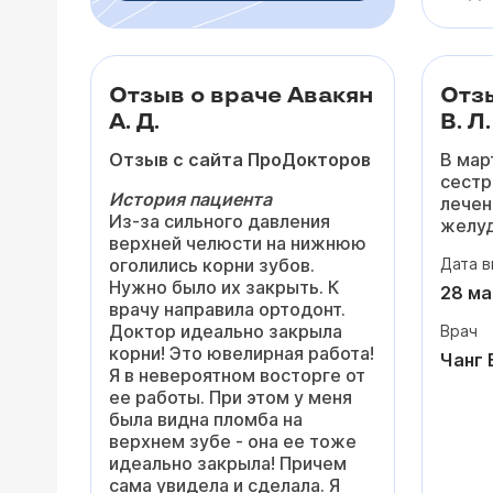
задав
внима
мои с
Вперв
Отзыв о враче Авакян
Отзы
почув
А. Д.
В. Л.
дейст
разоб
Отзыв с сайта ПроДокторов
В мар
прост
сестр
нибуд
История пациента
лечен
Из-за сильного давления
желуд
После
верхней челюсти на нижнюю
сопро
скорр
оголились корни зубов.
Дата в
этапа
подро
Нужно было их закрыть. К
докто
28 ма
зачем
врачу направила ортодонт.
Одним
неско
Доктор идеально закрыла
Врач
был В
намно
корни! Это ювелирная работа!
докто
Чанг 
давле
Я в невероятном восторге от
распо
просы
ее работы. При этом у меня
внима
сердц
была видна пломба на
всегд
верхнем зубе - она ее тоже
любые
Очень
идеально закрыла! Причем
с ним
врач.
сама увидела и сделала. Я
даже 