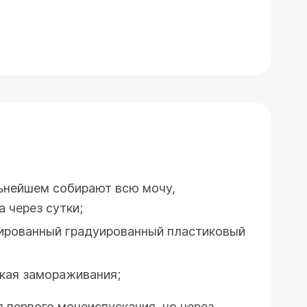
ьнейшем собирают всю мочу,
 через сутки;
зированный градуированный пластиковый
ская замораживания;
 первого мочеиспускания, но через