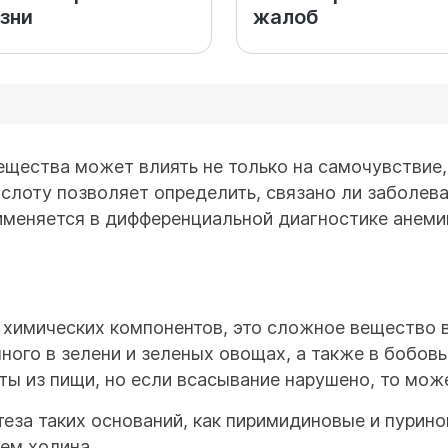
зни
жалоб
ещества может влиять не только на самочувствие,
ислоту позволяет определить, связано ли заболев
рименяется в дифференциальной диагностике анеми
х химических компонентов, это сложное вещество
много в зелени и зеленых овощах, а также в бобов
оты из пищи, но если всасывание нарушено, то мож
теза таких оснований, как пиримидиновые и пурино
ием холина.