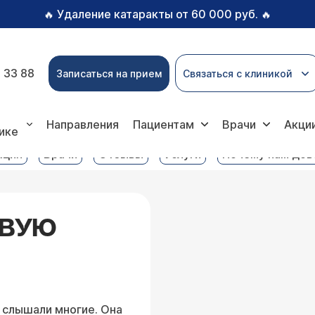
Удаление катаракты от 60 000 руб.
🔥
🔥
 33 88
Записаться на прием
Связаться с клиникой
ратория услуги
Анализ на фолиевую кислоту
Направления
Пациентам
Врачи
Акци
ике
ация
Врачи
Отзывы
Услуги
Почему нам до
ЕВУЮ
 слышали многие. Она