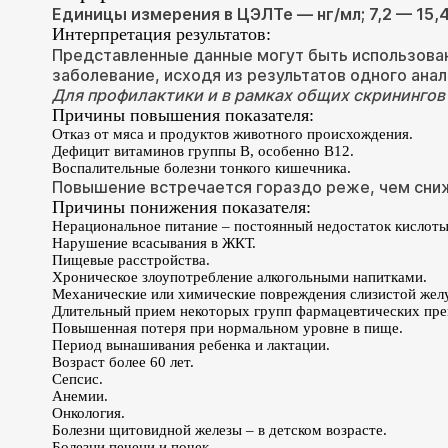
Единицы измерения в ЦЭЛТе — нг/мл; 7,2 — 15,4
Интерпретация результатов:
Представленные данные могут быть использова
заболевание, исходя из результатов одного ана
Для профилактики и в рамках общих скринингов 
Причины повышения показателя:
Отказ от мяса и продуктов животного происхождения.
Дефицит витаминов группы В, особенно В12.
Воспалительные болезни тонкого кишечника.
Повышение встречается гораздо реже, чем сни
Причины понижения показателя:
Нерациональное питание – постоянный недостаток кислоты
Нарушение всасывания в ЖКТ.
Пищевые расстройства.
Хроническое злоупотребление алкогольными напитками.
Механические или химические повреждения слизистой желуд
Длительный прием некоторых групп фармацевтических пре
Повышенная потеря при нормальном уровне в пище.
Период вынашивания ребенка и лактации.
Возраст более 60 лет.
Сепсис.
Анемии.
Онкология.
Болезни щитовидной железы – в детском возрасте.
Болезни печени и почек.