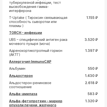
туберкулезной инфекции, тест
высвобождения гамма-
интерферона
T-Uptake ( Тироксин связывающая
1.155 ₽
способность сыворотки или
плазмы )
TORCH - инфекции
UВS – специфический антиген рака
3.520 ₽
мочевого пузыря (моча)
Адренокортикотропный гормон
1.397 ₽
(АКТГ)
Аллергочип ImmunoCAP
Альбумин
550 ₽
Альдостерон
1.430 ₽
Альдостерон-рениновое
2.618 ₽
соотношение
Альфа-амилаза
583 ₽
Альфа-фетопротеин – маркер
1.320 ₽
опухоли печени, желчного