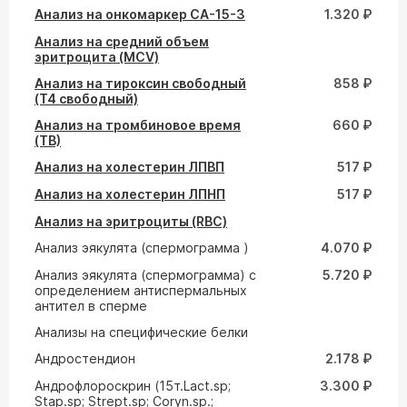
Анализ на онкомаркер СА-15-3
1.320 ₽
Анализ на средний объем
эритроцита (MCV)
Анализ на тироксин свободный
858 ₽
(Т4 свободный)
Анализ на тромбиновое время
660 ₽
(ТВ)
Анализ на холестерин ЛПВП
517 ₽
Анализ на холестерин ЛПНП
517 ₽
Анализ на эритроциты (RBC)
Анализ эякулята (спермограмма )
4.070 ₽
Анализ эякулята (спермограмма) с
5.720 ₽
определением антиспермальных
антител в сперме
Анализы на специфические белки
Андростендион
2.178 ₽
Андрофлороскрин (15т.Lact.sp;
3.300 ₽
Stap.sp; Strept.sp; Coryn.sp.;