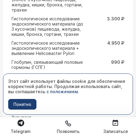
желудка, кишки, бронха, гортани,
трахеи
Гистологическое исследование
3.300 ₽
эндоскопического материала (до
3 кусочков) пищевода, желудка,
кишки, бронха, гортани, трахеи
Гистологическое исследование
4.950 ₽
эндоскопического материала +
выявление Helicoвacter Pylori
Глобулин, связывающий половые
990 ₽
гормоны (ГСПГ)
Глюкоза
418 ₽
Этот сайт использует файлы cookie для обеспечения
Глюкоза мочи
418 ₽
корректной работы. Продолжая использовать сайт,
вы соглашаетесь
с положением
.
Гомоцистеин
2.893 ₽
Гормональные исследования
Понятно
Госпитализация в стационар.
11.000 ₽
Хирургия
Госпитализация в стационар.
36.190 ₽
Telegram
Хирургия ожирения.
Позвонить
Записаться