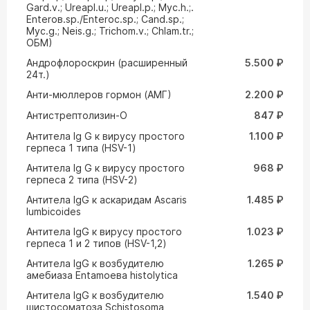
Gard.v.; Ureapl.u.; Ureapl.p.; Myc.h.;.
Enteroв.sp./Enteroc.sp.; Cand.sp.;
Myc.g.; Neis.g.; Trichom.v.; Chlam.tr.;
ОБМ)
Андрофлороскрин (расширенный
5.500 ₽
24т.)
Анти-мюллеров гормон (АМГ)
2.200 ₽
Антистрептолизин-О
847 ₽
Антитела Ig G к вирусу простого
1.100 ₽
герпеса 1 типа (HSV-1)
Антитела Ig G к вирусу простого
968 ₽
герпеса 2 типа (HSV-2)
Антитела IgG к аскаридам Ascaris
1.485 ₽
lumbicoides
Антитела IgG к вирусу простого
1.023 ₽
герпеса 1 и 2 типов (HSV-1,2)
Антитела IgG к возбудителю
1.265 ₽
амебиаза Entamoeвa histolytica
Антитела IgG к возбудителю
1.540 ₽
шистосоматоза Schistosoma