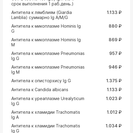
срок выполнения 1 раб.день.)
Антитела к лямблиям (Giardia
1.133 ₽
Lamblia) суммарно Ig A/M/G
Антитела к микоплазме Hominis Ig
880 ₽
G
Антитела к микоплазме Hominis Ig
869 ₽
M
Антитела к микоплазме Pneumonias
957 ₽
Ig G
Антитела к микоплазме Pneumonias
946 ₽
Ig M
Антитела к описторхису Ig G
1.375 ₽
Антитела к Сandida albicans
1.133 ₽
Антитела к уреаплазме Urealyticum
1.023 ₽
Ig G
Антитела к хламидии Trachomatis
1.012 ₽
Ig A
Антитела к хламидии Trachomatis
1.034 ₽
Ig G