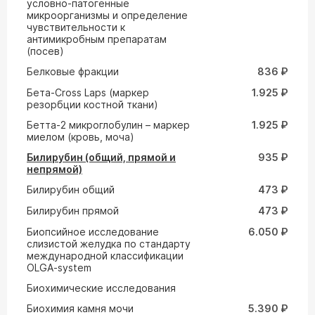
условно-патогенные
микроорганизмы и определение
чувствительности к
антимикробным препаратам
(посев)
Белковые фракции
836 ₽
Бета-Cross Laps (маркер
1.925 ₽
резорбции костной ткани)
Бетта-2 микроглобулин – маркер
1.925 ₽
миелом (кровь, моча)
Билирубин (общий, прямой и
935 ₽
непрямой)
Билирубин общий
473 ₽
Билирубин прямой
473 ₽
Биопсийное исследование
6.050 ₽
слизистой желудка по стандарту
международной классификации
OLGA-system
Биохимические исследования
Биохимия камня мочи
5.390 ₽