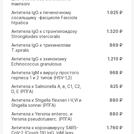
maкnsoni
Антитела IgG к печеночному
1.925 ₽
сосальщику -фасциоле Fasciola
htpatica
Антитела IgG к стронгилоидозу
1.320 ₽
Strongiloides stercoralis
Антитела IgG к трихинеллам
869 ₽
T.spiralis
Антитела IgG к эхинококку
1.210 ₽
Echinococcus granulosus
Антитела IgM к вирусу простого
968 ₽
герпеса 1 и 2 типов (HSV-1,2)
Антитела к Salmonella A, в, C1, C2,
825 ₽
D, E (РПГА)
Антитела к Shigella flexneri I-V,VI и
880 ₽
Shigella sonnei (РПГА)
Антитела к Yersinia enteroc. и
880 ₽
Yersinia pseudotuвerc. (РПГА)
Антитела к коронавирусу SARS-
1.760 ₽
CoV-2 (Covid-19) IgG, IgM (кач.