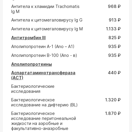
Антитела к хламидии Trachomatis
968 ₽
Ig M
Антитела к цитомегаловирусу Ig G
913 ₽
Антитела к цитомегаловирусу Ig M
1.133 ₽
Антитромбин III
825 ₽
Аполипопротеин A-1 (Ano – A1)
935 ₽
Аполипопротеин В-100 (Ano - в)
935 ₽
Аполипопротеины
Аспартатаминотрансфераза
440 ₽
(АСТ)
Бактериологические
исследования
Бактериологическое
1.320 ₽
исследование на дифтерию (ВL)
Бактериологическое
1.870 ₽
исследование перитонеальной
жидкости на аэробные и
факультативно-анаэробные