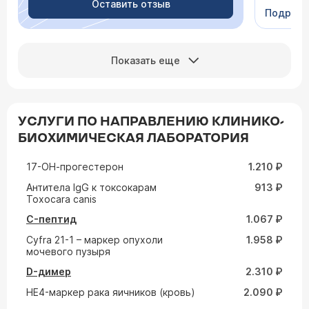
человеч
Оставить отзыв
Подроб
Сейчас 
Показать еще
УСЛУГИ ПО НАПРАВЛЕНИЮ КЛИНИКО-
БИОХИМИЧЕСКАЯ ЛАБОРАТОРИЯ
17-ОН-прогестерон
1.210 ₽
Aнтитела IgG к токсокарам
913 ₽
Toxocara canis
C-пептид
1.067 ₽
Cyfra 21-1 – маркер опухоли
1.958 ₽
мочевого пузыря
D-димер
2.310 ₽
HE4-маркер рака яичников (кровь)
2.090 ₽