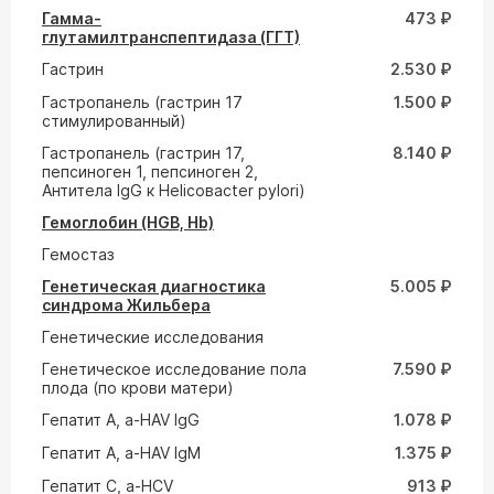
Гамма-
473 ₽
глутамилтранспептидаза (ГГТ)
Гастрин
2.530 ₽
Гастропанель (гастрин 17
1.500 ₽
стимулированный)
Гастропанель (гастрин 17,
8.140 ₽
пепсиноген 1, пепсиноген 2,
Антитела IgG к Helicoвacter pylori)
Гемоглобин (HGB, Hb)
Гемостаз
Генетическая диагностика
5.005 ₽
синдрома Жильбера
Генетические исследования
Генетическое исследование пола
7.590 ₽
плода (по крови матери)
Гепатит A, a-HAV IgG
1.078 ₽
Гепатит A, a-HAV IgM
1.375 ₽
Гепатит С, а-HCV
913 ₽