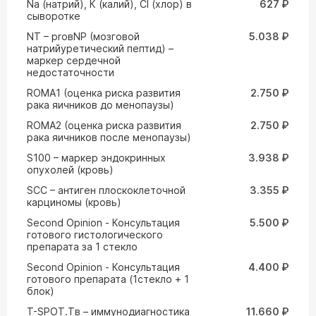
Na (натрий), К (калий), Cl (хлор) в
627 ₽
сыворотке
NT – proвNP (мозговой
5.038 ₽
натрийуретический пептид) –
маркер сердечной
недостаточности
ROMA1 (оценка риска развития
2.750 ₽
рака яичников до менопаузы)
ROMA2 (оценка риска развития
2.750 ₽
рака яичников после менопаузы)
S100 – маркер эндокринных
3.938 ₽
опухолей (кровь)
SCC – антиген плоскоклеточной
3.355 ₽
карциномы (кровь)
Second Opinion - Консультация
5.500 ₽
готового гистологического
препарата за 1 стекло
Second Opinion - Консультация
4.400 ₽
готового препарата (1стекло + 1
блок)
T-SPOT.Tв – иммунодиагностика
11.660 ₽