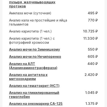
пузыря, желчевыводящих
протоков
Амилаза мочи (суточная)
495 ₽
Анализ кала на простейшие и яйца
770 ₽
гельминтов
Анализ кариотипа (1 чел.)
10.725 ₽
Анализ кариотипа (1 чел.) с
11.330 ₽
фотографией хромосом
Анализ мочи по Зимницкому
550 ₽
Анализ мочи по Нечипоренко
605 ₽
Анализ на АЛТ
440 ₽
(Аланинаминотрасфераза)
Анализ на антитела к
2.420 ₽
митохондриям
Анализ на гематокрит (HCT)
Анализ на гликилированный
1.045 ₽
гемоглобин
Анализ на онкомаркер СА-125
1.375 ₽