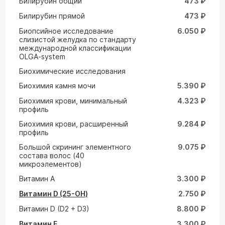
Билирубин общий
473 ₽
Билирубин прямой
473 ₽
Биопсийное исследование
6.050 ₽
слизистой желудка по стандарту
международной классификации
OLGA-system
Биохимические исследования
Биохимия камня мочи
5.390 ₽
Биохимия крови, минимальный
4.323 ₽
профиль
Биохимия крови, расширенный
9.284 ₽
профиль
Большой скрининг элементного
9.075 ₽
состава волос (40
микроэлементов)
Витамин A
3.300 ₽
Витамин D (25-ОН)
2.750 ₽
Витамин D (D2 + D3)
8.800 ₽
Витамин E
3.300 ₽