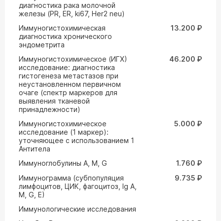
диагностика рака молочной
железы (PR, ER, ki67, Her2 neu)
Иммуногистохимическая
13.200 ₽
диагностика хронического
эндометрита
Иммуногистохимическое (ИГХ)
46.200 ₽
исследование: диагностика
гистогенеза метастазов при
неустановленном первичном
очаге (спектр маркеров для
выявления тканевой
принадлежности)
Иммуногистохимическое
5.000 ₽
исследование (1 маркер):
уточняющее с использованием 1
Антитела
Иммуноглобулины А, М, G
1.760 ₽
Иммунограмма (субпопуляция
9.735 ₽
лимфоцитов, ЦИК, фагоцитоз, Ig A,
M, G, Е)
Иммунологические исследования