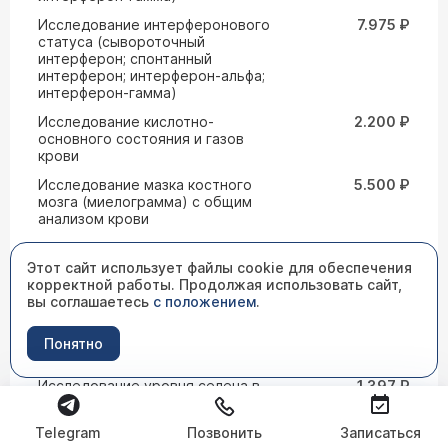
Исследование интерферонового
7.975 ₽
статуса (сывороточный
интерферон; спонтанный
интерферон; интерферон-альфа;
интерферон-гамма)
Исследование кислотно-
2.200 ₽
основного состояния и газов
крови
Исследование мазка костного
5.500 ₽
мозга (миелограмма) с общим
анализом крови
исследование на токсины «А» и
1.870 ₽
«В» Cloctridium difficle - кал
Этот сайт использует файлы cookie для обеспечения
корректной работы. Продолжая использовать сайт,
Исследование уровня меди в
1.397 ₽
вы соглашаетесь
с положением
.
волосах
Исследование уровня меди в
1.397 ₽
Понятно
моче
Исследование уровня селена в
1.397 ₽
волосах
Исследование уровня селена в
1.397 ₽
Telegram
Позвонить
Записаться