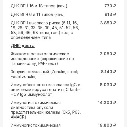
ДНК ВПЧ 16 и 18 типов (кач.)
770 ₽
ДНК ВПЧ 6 и 11 типов (кач.)
913 ₽
ДНК ВПЧ высокого риска (6,11, 16,
3.850 ₽
18, 26, 31, 33, 35, 39, 45, 51, 52, 56,
58, 59, 66, 68 типы, ген.) кол, с
определением типа
ДНК-диета
Жидкостное цитологическое
3.080 ₽
исследование (окрашивание по
Папаниколау, PAP-тест)
Зонулин фекальный (Zonulin, stool;
8.140 ₽
Fecal zonulin)
Иммуноблот антитела класса IgG к
8.030 ₽
антигенам вируса гепатита С (anti-
HCV IgG иммуноблот)
Иммуногистохимическая
14.300 ₽
диагностика опухоли
предстательной железы (Ck5, P63,
AMACR)
Иммуногистохимическая
19.800 ₽