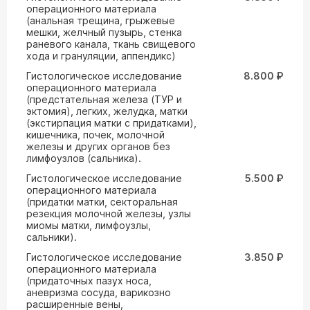
операционного материала
(анальная трещина, грыжевые
мешки, желчный пузырь, стенка
раневого канала, ткань свищевого
хода и грануляции, аппендикс)
Гистологическое исследование
8.800 ₽
операционного материала
(предстательная железа (ТУР и
эктомия), легких, желудка, матки
(экстирпация матки с придатками),
кишечника, почек, молочной
железы и других органов без
лимфоузлов (сальника).
Гистологическое исследование
5.500 ₽
операционного материала
(придатки матки, секторальная
резекция молочной железы, узлы
миомы матки, лимфоузлы,
сальники).
Гистологическое исследование
3.850 ₽
операционного материала
(придаточных пазух носа,
аневризма сосуда, варикозно
расширенные вены,