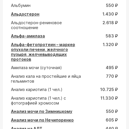
Альбумин
550 ₽
Альдостерон
1.430 ₽
Альдостерон-рениновое
2.618 ₽
соотношение
Альфа-амилаза
583 ₽
Альфа-фетопротеин – маркер
1.320 ₽
опухоли печени, желчного
пузыря, желчевыводящих
протоков
Амилаза мочи (суточная)
495 ₽
Анализ кала на простейшие и яйца
770 ₽
гельминтов
Анализ кариотипа (1 чел.)
10.725 ₽
Анализ кариотипа (1 чел.) с
11.330 ₽
фотографией хромосом
Анализ мочи по Зимницкому
550 ₽
Анализ мочи по Нечипоренко
605 ₽
Анализ на АЛТ
440 ₽