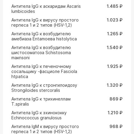
Антитела IgG к аскаридам Ascaris
1.485 ₽
lumbicoides
Антитела IgG к вирусу простого
1.023 ₽
герпеса 1 и 2 типов (HSV-1,2)
Антитела IgG к возбудителю
1.265 ₽
амебиаза Entamoeвa histolytica
Антитела IgG к возбудителю
1.540 ₽
шистосоматоза Schistosoma
maкnsoni
Антитела IgG к печеночному
1.925 ₽
сосальщику -фасциоле Fasciola
htpatica
Антитела IgG к стронгилоидозу
1.320 ₽
Strongiloides stercoralis
Антитела IgG к трихинеллам
869 ₽
T.spiralis
Антитела IgG к эхинококку
1.210 ₽
Echinococcus granulosus
Антитела IgM к вирусу простого
968 ₽
герпеса 1 и 2 типов (HSV-1,2)