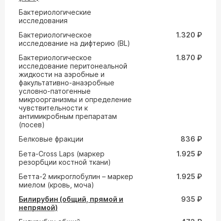
Бактериологические
исследования
Бактериологическое
1.320 ₽
исследование на дифтерию (ВL)
Бактериологическое
1.870 ₽
исследование перитонеальной
жидкости на аэробные и
факультативно-анаэробные
условно-патогенные
микроорганизмы и определение
чувствительности к
антимикробным препаратам
(посев)
Белковые фракции
836 ₽
Бета-Cross Laps (маркер
1.925 ₽
резорбции костной ткани)
Бетта-2 микроглобулин – маркер
1.925 ₽
миелом (кровь, моча)
Билирубин (общий, прямой и
935 ₽
непрямой)