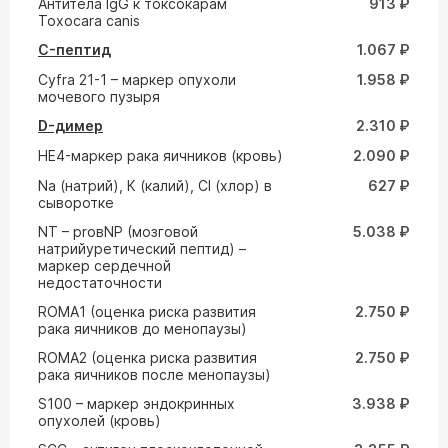
Aнтитела IgG к токсокарам
913 ₽
Toxocara canis
C-пептид
1.067 ₽
Cyfra 21-1 – маркер опухоли
1.958 ₽
мочевого пузыря
D-димер
2.310 ₽
HE4-маркер рака яичников (кровь)
2.090 ₽
Na (натрий), К (калий), Cl (хлор) в
627 ₽
сыворотке
NT – proвNP (мозговой
5.038 ₽
натрийуретический пептид) –
маркер сердечной
недостаточности
ROMA1 (оценка риска развития
2.750 ₽
рака яичников до менопаузы)
ROMA2 (оценка риска развития
2.750 ₽
рака яичников после менопаузы)
S100 – маркер эндокринных
3.938 ₽
опухолей (кровь)