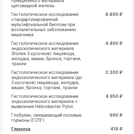
пункционного материала
щитовидной железы
Гистологическое исследование
8.800 ₽
стандартизированной
мультифокальной биопсии при
воспалительных заболеваниях
кишечника
Гистологическое исследование
4.400 ₽
эндоскопического материала
(более 3 кусочков) пищевода,
желудка, кишки, бронха, гортани,
трахеи
Гистологическое исследование
3.300 ₽
эндоскопического материала (до
3 кусочков) пищевода, желудка,
кишки, бронха, гортани, трахеи
Гистологическое исследование
4.950 ₽
эндоскопического материала +
выявление Helicoвacter Pylori
Глобулин, связывающий половые
990 ₽
гормоны (ГСПГ)
Глюкоза
418 ₽