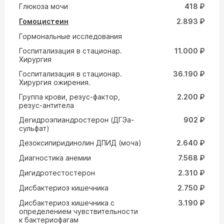
Глюкоза мочи
418 ₽
Гомоцистеин
2.893 ₽
Гормональные исследования
Госпитализация в стационар.
11.000 ₽
Хирургия
Госпитализация в стационар.
36.190 ₽
Хирургия ожирения.
Группа крови, резус-фактор,
2.200 ₽
резус-антитела
Дегидроэпиандростерон (ДГЭа-
902 ₽
сульфат)
Дезоксипиридинолин ДПИД (моча)
2.640 ₽
Диагностика анемии
7.568 ₽
Дигидротестостерон
2.310 ₽
Дисбактериоз кишечника
2.750 ₽
Дисбактериоз кишечника с
3.190 ₽
определением чувствительности
к бактериофагам