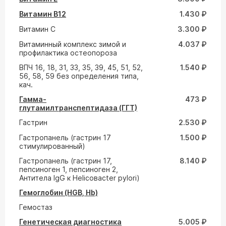
Витамин В12
1.430 ₽
Витамин С
3.300 ₽
Витаминный комплекс зимой и
4.037 ₽
профилактика остеопороза
ВПЧ 16, 18, 31, 33, 35, 39, 45, 51, 52,
1.540 ₽
56, 58, 59 без определения типа,
кач.
Гамма-
473 ₽
глутамилтранспептидаза (ГГТ)
Гастрин
2.530 ₽
Гастропанель (гастрин 17
1.500 ₽
стимулированный)
Гастропанель (гастрин 17,
8.140 ₽
пепсиноген 1, пепсиноген 2,
Антитела IgG к Helicoвacter pylori)
Гемоглобин (HGB, Hb)
Гемостаз
Генетическая диагностика
5.005 ₽