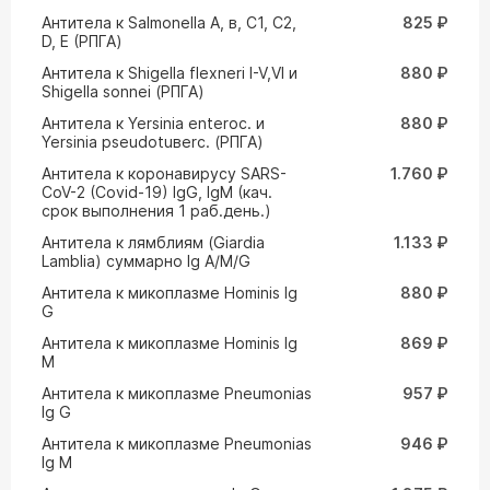
Антитела к Salmonella A, в, C1, C2,
825 ₽
D, E (РПГА)
Антитела к Shigella flexneri I-V,VI и
880 ₽
Shigella sonnei (РПГА)
Антитела к Yersinia enteroc. и
880 ₽
Yersinia pseudotuвerc. (РПГА)
Антитела к коронавирусу SARS-
1.760 ₽
CoV-2 (Covid-19) IgG, IgM (кач.
срок выполнения 1 раб.день.)
Антитела к лямблиям (Giardia
1.133 ₽
Lamblia) суммарно Ig A/M/G
Антитела к микоплазме Hominis Ig
880 ₽
G
Антитела к микоплазме Hominis Ig
869 ₽
M
Антитела к микоплазме Pneumonias
957 ₽
Ig G
Антитела к микоплазме Pneumonias
946 ₽
Ig M