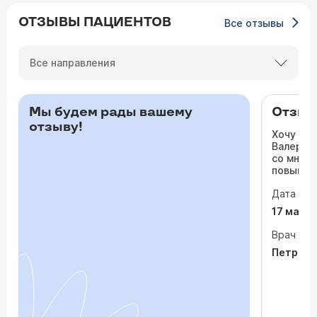
ОТЗЫВЫ ПАЦИЕНТОВ
Все отзывы
Все направления
Мы будем рады вашему
Отзыв 
отзыву!
Хочу ос
Валерьев
со мной 
повышало
одышка и
Дата виз
сердца. 
раз куда
17 мая 
врачи то
На приё
Врач
спокойно
Петрося
задавала
посмотр
обследо
почувств
пытается
просто «