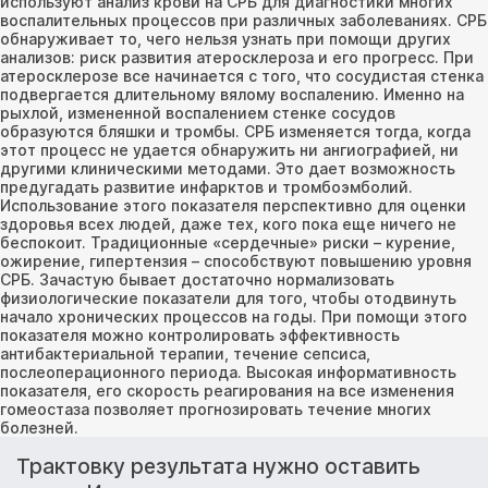
используют анализ крови на СРБ для диагностики многих
воспалительных процессов при различных заболеваниях. СРБ
обнаруживает то, чего нельзя узнать при помощи других
анализов: риск развития атеросклероза и его прогресс. При
атеросклерозе все начинается с того, что сосудистая стенка
подвергается длительному вялому воспалению. Именно на
рыхлой, измененной воспалением стенке сосудов
образуются бляшки и тромбы. СРБ изменяется тогда, когда
этот процесс не удается обнаружить ни ангиографией, ни
другими клиническими методами. Это дает возможность
предугадать развитие инфарктов и тромбоэмболий.
Использование этого показателя перспективно для оценки
здоровья всех людей, даже тех, кого пока еще ничего не
беспокоит. Традиционные «сердечные» риски – курение,
ожирение, гипертензия – способствуют повышению уровня
СРБ. Зачастую бывает достаточно нормализовать
физиологические показатели для того, чтобы отодвинуть
начало хронических процессов на годы. При помощи этого
показателя можно контролировать эффективность
антибактериальной терапии, течение сепсиса,
послеоперационного периода. Высокая информативность
показателя, его скорость реагирования на все изменения
гомеостаза позволяет прогнозировать течение многих
болезней.
Трактовку результата нужно оставить