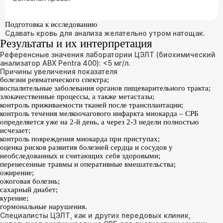
Подготовка к исследованию
Сдавать кровь для анализа желательно утром натощак.
Результаты и их интерпретация
Референсные значения лаборатории ЦЭЛТ (биохимический
анализатор АBX Pentra 400): <5 мг/л.
Причины увеличения показателя
болезни ревматического спектра;
воспалительные заболевания органов пищеварительного тракта;
злокачественные процессы, а также метастазы;
контроль приживаемости тканей после трансплантации;
контроль течения мелкоочагового инфаркта миокарда – СРБ
определяется уже на 2-й день, а через 2-3 недели полностью
исчезает;
контроль повреждения миокарда при приступах;
оценка рисков развития болезней сердца и сосудов у
необследованных и считающих себя здоровыми;
перенесенные травмы и оперативные вмешательства;
ожирение;
ожоговая болезнь;
сахарный диабет;
курение;
гормональные нарушения.
Специалисты ЦЭЛТ, как и других передовых клиник,