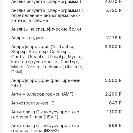
Анализ эякулята (спермограмма )
4.070 ₽
Анализ эякулята (спермограмма) с
5.720 ₽
определением антиспермальных
антител в сперме
Анализы на специфические белки
Андростендион
2.178 ₽
Андрофлороскрин (15т.Lact.sp;
3.300 ₽
Stap.sp; Strept.sp; Coryn.sp.;
Gard.v.; Ureapl.u.; Ureapl.p.; Myc.h.;.
Enteroв.sp./Enteroc.sp.; Cand.sp.;
Myc.g.; Neis.g.; Trichom.v.; Chlam.tr.;
ОБМ)
Андрофлороскрин (расширенный
5.500 ₽
24т.)
Анти-мюллеров гормон (АМГ)
2.200 ₽
Антистрептолизин-О
847 ₽
Антитела Ig G к вирусу простого
1.100 ₽
герпеса 1 типа (HSV-1)
Антитела Ig G к вирусу простого
968 ₽
герпеса 2 типа (HSV-2)