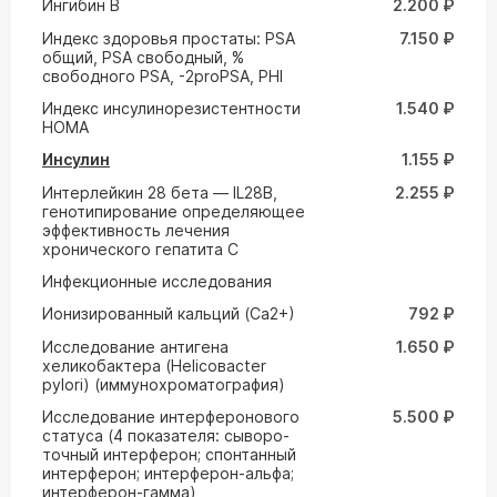
Ингибин В
2.200 ₽
Индекс здоровья простаты: PSA
7.150 ₽
общий, PSA свободный, %
свободного PSA, -2proPSA, PHI
Индекс инсулинорезистентности
1.540 ₽
HOMA
Инсулин
1.155 ₽
Интерлейкин 28 бета — IL28B,
2.255 ₽
генотипирование определяющее
эффективность лечения
хронического гепатита С
Инфекционные исследования
Ионизированный кальций (Са2+)
792 ₽
Исследование антигена
1.650 ₽
хеликобактера (Helicoвacter
pylori) (иммунохроматография)
Исследование интерферонового
5.500 ₽
статуса (4 показателя: сыворо-
точный интерферон; спонтанный
интерферон; интерферон-альфа;
интерферон-гамма)