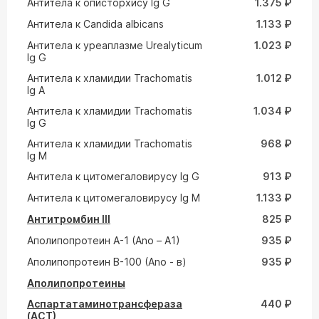
Антитела к описторхису Ig G
1.375 ₽
Антитела к Сandida albicans
1.133 ₽
Антитела к уреаплазме Urealyticum
1.023 ₽
Ig G
Антитела к хламидии Trachomatis
1.012 ₽
Ig A
Антитела к хламидии Trachomatis
1.034 ₽
Ig G
Антитела к хламидии Trachomatis
968 ₽
Ig M
Антитела к цитомегаловирусу Ig G
913 ₽
Антитела к цитомегаловирусу Ig M
1.133 ₽
Антитромбин III
825 ₽
Аполипопротеин A-1 (Ano – A1)
935 ₽
Аполипопротеин В-100 (Ano - в)
935 ₽
Аполипопротеины
Аспартатаминотрансфераза
440 ₽
(АСТ)