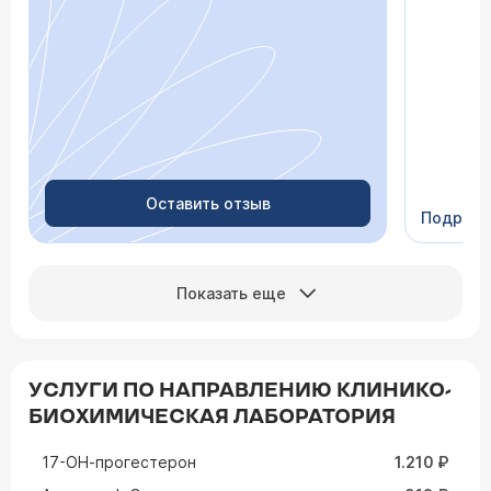
После о
лечение,
зачем пр
недель с
скачки д
просыпа
Очень пр
Видно в
человеч
Оставить отзыв
Подроб
Сейчас 
Показать еще
УСЛУГИ ПО НАПРАВЛЕНИЮ КЛИНИКО-
БИОХИМИЧЕСКАЯ ЛАБОРАТОРИЯ
17-ОН-прогестерон
1.210 ₽