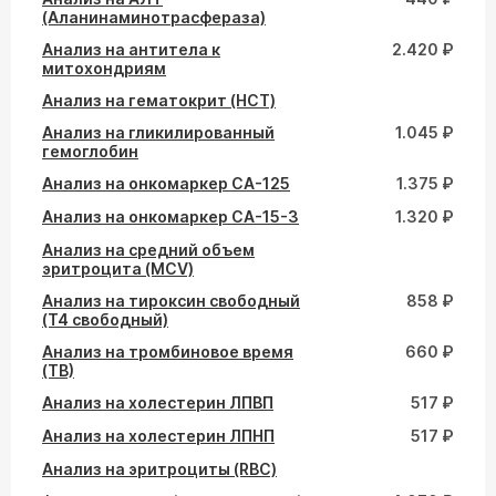
(Аланинаминотрасфераза)
Анализ на антитела к
2.420 ₽
митохондриям
Анализ на гематокрит (HCT)
Анализ на гликилированный
1.045 ₽
гемоглобин
Анализ на онкомаркер СА-125
1.375 ₽
Анализ на онкомаркер СА-15-3
1.320 ₽
Анализ на средний объем
эритроцита (MCV)
Анализ на тироксин свободный
858 ₽
(Т4 свободный)
Анализ на тромбиновое время
660 ₽
(ТВ)
Анализ на холестерин ЛПВП
517 ₽
Анализ на холестерин ЛПНП
517 ₽
Анализ на эритроциты (RBC)