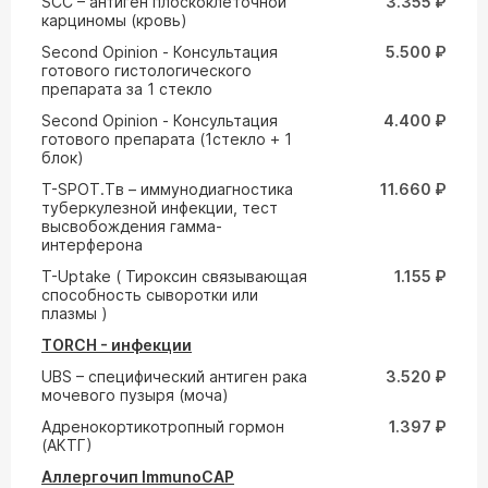
SCC – антиген плоскоклеточной
3.355 ₽
карциномы (кровь)
Second Opinion - Консультация
5.500 ₽
готового гистологического
препарата за 1 стекло
Second Opinion - Консультация
4.400 ₽
готового препарата (1стекло + 1
блок)
T-SPOT.Tв – иммунодиагностика
11.660 ₽
туберкулезной инфекции, тест
высвобождения гамма-
интерферона
T-Uptake ( Тироксин связывающая
1.155 ₽
способность сыворотки или
плазмы )
TORCH - инфекции
UВS – специфический антиген рака
3.520 ₽
мочевого пузыря (моча)
Адренокортикотропный гормон
1.397 ₽
(АКТГ)
Аллергочип ImmunoCAP