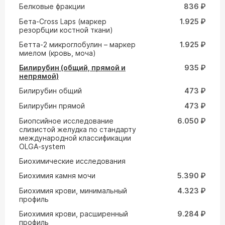
Белковые фракции
836 ₽
Бета-Cross Laps (маркер
1.925 ₽
резорбции костной ткани)
Бетта-2 микроглобулин – маркер
1.925 ₽
миелом (кровь, моча)
Билирубин (общий, прямой и
935 ₽
непрямой)
Билирубин общий
473 ₽
Билирубин прямой
473 ₽
Биопсийное исследование
6.050 ₽
слизистой желудка по стандарту
международной классификации
OLGA-system
Биохимические исследования
Биохимия камня мочи
5.390 ₽
Биохимия крови, минимальный
4.323 ₽
профиль
Биохимия крови, расширенный
9.284 ₽
профиль