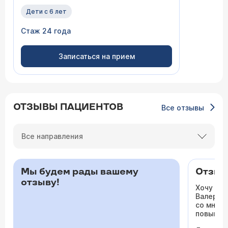
Дети с 6 лет
Стаж 24 года
Записаться на прием
ОТЗЫВЫ ПАЦИЕНТОВ
Все отзывы
Все направления
Мы будем рады вашему
Отзыв 
отзыву!
Хочу ос
Валерьев
со мной 
повышало
одышка и