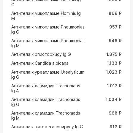
G
Антитела к микоплазме Hominis Ig
869 ₽
M
Антитела к микоплазме Pneumonias
957 ₽
Ig G
Антитела к микоплазме Pneumonias
946 ₽
Ig M
Антитела к описторхису Ig G
1.375 ₽
Антитела к Сandida albicans
1.133 ₽
Антитела к уреаплазме Urealyticum
1.023 ₽
Ig G
Антитела к хламидии Trachomatis
1.012 ₽
Ig A
Антитела к хламидии Trachomatis
1.034 ₽
Ig G
Антитела к хламидии Trachomatis
968 ₽
Ig M
Антитела к цитомегаловирусу Ig G
913 ₽