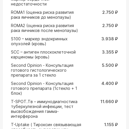
недостаточности
ROMA1 (оценка риска развития
2.750 ₽
рака яичников до менопаузы)
ROMA2 (оценка риска развития
2.750 ₽
рака яичников после менопаузы)
S100 – маркер эндокринных
3.938 ₽
опухолей (кровь)
SCC – антиген плоскоклеточной
3.355 ₽
карциномы (кровь)
Second Opinion - Консультация
5.500 ₽
готового гистологического
препарата за 1 стекло
Second Opinion - Консультация
4.400 ₽
готового препарата (1стекло + 1
блок)
T-SPOT.Tв – иммунодиагностика
11.660 ₽
туберкулезной инфекции, тест
высвобождения гамма-
интерферона
T-Uptake ( Тироксин связывающая
1.155 ₽