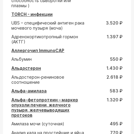
способность сыворотки или
плазмы )
TORCH - инфекции
UВS – специфический антиген рака
3.520 ₽
мочевого пузыря (моча)
Адренокортикотропный гормон
1.397 ₽
(АКТГ)
Аллергочип ImmunoCAP
Альбумин
550 ₽
Альдостерон
1.430 ₽
Альдостерон-рениновое
2.618 ₽
соотношение
Альфа-амилаза
583 ₽
Альфа-фетопротеин – маркер
1.320 ₽
опухоли печени, желчного
пузыря, желчевыводящих
протоков
Амилаза мочи (суточная)
495 ₽
Анализ кала на простейшие и яйца
770 ₽