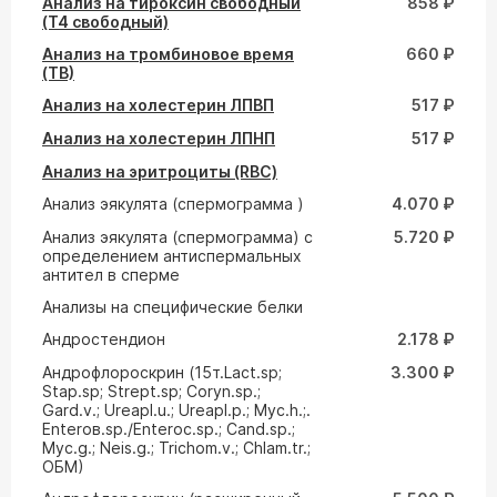
Анализ на тироксин свободный
858 ₽
(Т4 свободный)
Анализ на тромбиновое время
660 ₽
(ТВ)
Анализ на холестерин ЛПВП
517 ₽
Анализ на холестерин ЛПНП
517 ₽
Анализ на эритроциты (RBC)
Анализ эякулята (спермограмма )
4.070 ₽
Анализ эякулята (спермограмма) с
5.720 ₽
определением антиспермальных
антител в сперме
Анализы на специфические белки
Андростендион
2.178 ₽
Андрофлороскрин (15т.Lact.sp;
3.300 ₽
Stap.sp; Strept.sp; Coryn.sp.;
Gard.v.; Ureapl.u.; Ureapl.p.; Myc.h.;.
Enteroв.sp./Enteroc.sp.; Cand.sp.;
Myc.g.; Neis.g.; Trichom.v.; Chlam.tr.;
ОБМ)