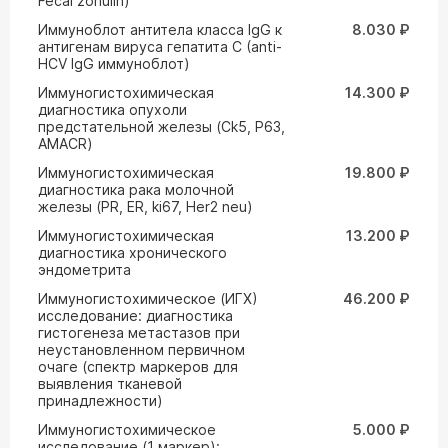
Fecal zonulin)
Иммуноблот антитела класса IgG к
8.030 ₽
антигенам вируса гепатита С (anti-
HCV IgG иммуноблот)
Иммуногистохимическая
14.300 ₽
диагностика опухоли
предстательной железы (Ck5, P63,
AMACR)
Иммуногистохимическая
19.800 ₽
диагностика рака молочной
железы (PR, ER, ki67, Her2 neu)
Иммуногистохимическая
13.200 ₽
диагностика хронического
эндометрита
Иммуногистохимическое (ИГХ)
46.200 ₽
исследование: диагностика
гистогенеза метастазов при
неустановленном первичном
очаге (спектр маркеров для
выявления тканевой
принадлежности)
Иммуногистохимическое
5.000 ₽
исследование (1 маркер):