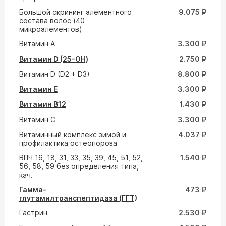
Большой скрининг элементного
9.075 ₽
состава волос (40
микроэлементов)
Витамин A
3.300 ₽
Витамин D (25-ОН)
2.750 ₽
Витамин D (D2 + D3)
8.800 ₽
Витамин E
3.300 ₽
Витамин В12
1.430 ₽
Витамин С
3.300 ₽
Витаминный комплекс зимой и
4.037 ₽
профилактика остеопороза
ВПЧ 16, 18, 31, 33, 35, 39, 45, 51, 52,
1.540 ₽
56, 58, 59 без определения типа,
кач.
Гамма-
473 ₽
глутамилтранспептидаза (ГГТ)
Гастрин
2.530 ₽