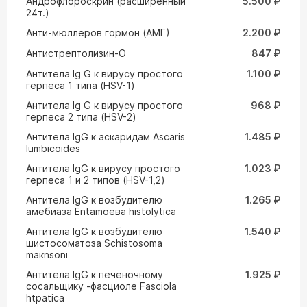
Андрофлороскрин (расширенный
5.500 ₽
24т.)
Анти-мюллеров гормон (АМГ)
2.200 ₽
Антистрептолизин-О
847 ₽
Антитела Ig G к вирусу простого
1.100 ₽
герпеса 1 типа (HSV-1)
Антитела Ig G к вирусу простого
968 ₽
герпеса 2 типа (HSV-2)
Антитела IgG к аскаридам Ascaris
1.485 ₽
lumbicoides
Антитела IgG к вирусу простого
1.023 ₽
герпеса 1 и 2 типов (HSV-1,2)
Антитела IgG к возбудителю
1.265 ₽
амебиаза Entamoeвa histolytica
Антитела IgG к возбудителю
1.540 ₽
шистосоматоза Schistosoma
maкnsoni
Антитела IgG к печеночному
1.925 ₽
сосальщику -фасциоле Fasciola
htpatica