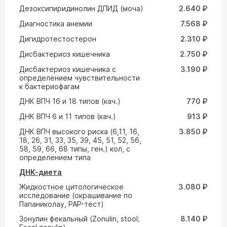
Дезоксипиридинолин ДПИД (моча)
2.640 ₽
Диагностика анемии
7.568 ₽
Дигидротестостерон
2.310 ₽
Дисбактериоз кишечника
2.750 ₽
Дисбактериоз кишечника с
3.190 ₽
определением чувствительности
к бактериофагам
ДНК ВПЧ 16 и 18 типов (кач.)
770 ₽
ДНК ВПЧ 6 и 11 типов (кач.)
913 ₽
ДНК ВПЧ высокого риска (6,11, 16,
3.850 ₽
18, 26, 31, 33, 35, 39, 45, 51, 52, 56,
58, 59, 66, 68 типы, ген.) кол, с
определением типа
ДНК-диета
Жидкостное цитологическое
3.080 ₽
исследование (окрашивание по
Папаниколау, PAP-тест)
Зонулин фекальный (Zonulin, stool;
8.140 ₽