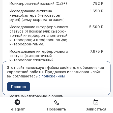
Ионизированный кальций (Са2+)
792 ₽
Исследование антигена
1.650 ₽
хеликобактера (Helicoвacter
pylori) (иммунохроматография)
Исследование интерферонового
5.500 ₽
статуса (4 показателя: сыворо-
точный интерферон; спонтанный
интерферон; интерферон-альфа;
интерферон-гамма)
Исследование интерферонового
7.975 ₽
статуса (сывороточный
интерферон; спонтанный
интерферон; интерферон-альфа;
Этот сайт использует файлы cookie для обеспечения
интерферон-гамма)
корректной работы. Продолжая использовать сайт,
Исследование кислотно-
2.200 ₽
вы соглашаетесь
с положением
.
основного состояния и газов
крови
Понятно
Исследование мазка костного
5.500 ₽
мозга (миелограмма) с общим
анализом крови
исследование на токсины «А» и
1.870 ₽
Telegram
Позвонить
Записаться
«В» Cloctridium difficle - кал