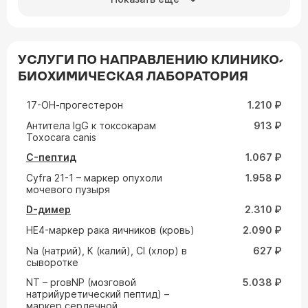
УСЛУГИ ПО НАПРАВЛЕНИЮ КЛИНИКО-
БИОХИМИЧЕСКАЯ ЛАБОРАТОРИЯ
17-ОН-прогестерон
1.210 ₽
Aнтитела IgG к токсокарам
913 ₽
Toxocara canis
C-пептид
1.067 ₽
Cyfra 21-1 – маркер опухоли
1.958 ₽
мочевого пузыря
D-димер
2.310 ₽
HE4-маркер рака яичников (кровь)
2.090 ₽
Na (натрий), К (калий), Cl (хлор) в
627 ₽
сыворотке
NT – proвNP (мозговой
5.038 ₽
натрийуретический пептид) –
маркер сердечной