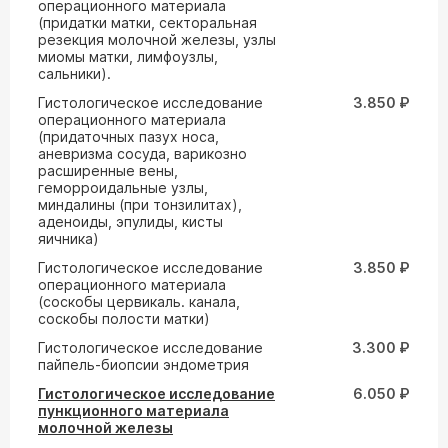
операционного материала
(придатки матки, секторальная
резекция молочной железы, узлы
миомы матки, лимфоузлы,
сальники).
Гистологическое исследование
3.850 ₽
операционного материала
(придаточных пазух носа,
аневризма сосуда, варикозно
расширенные вены,
геморроидальные узлы,
миндалины (при тонзилитах),
аденоиды, эпулиды, кисты
яичника)
Гистологическое исследование
3.850 ₽
операционного материала
(соскобы цервикаль. канала,
соскобы полости матки)
Гистологическое исследование
3.300 ₽
пайпель-биопсии эндометрия
Гистологическое исследование
6.050 ₽
пункционного материала
молочной железы