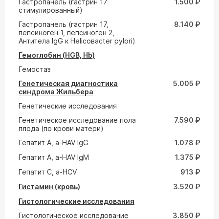
Гастропанель (гастрин 17
1.500 ₽
стимулированный)
Гастропанель (гастрин 17,
8.140 ₽
пепсиноген 1, пепсиноген 2,
Антитела IgG к Helicoвacter pylori)
Гемоглобин (HGB, Hb)
Гемостаз
Генетическая диагностика
5.005 ₽
синдрома Жильбера
Генетические исследования
Генетическое исследование пола
7.590 ₽
плода (по крови матери)
Гепатит A, a-HAV IgG
1.078 ₽
Гепатит A, a-HAV IgM
1.375 ₽
Гепатит С, а-HCV
913 ₽
Гистамин (кровь)
3.520 ₽
Гистологические исследования
Гистологическое исследование
3.850 ₽