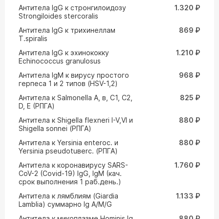
Антитела IgG к стронгилоидозу
1.320 ₽
Strongiloides stercoralis
Антитела IgG к трихинеллам
869 ₽
T.spiralis
Антитела IgG к эхинококку
1.210 ₽
Echinococcus granulosus
Антитела IgM к вирусу простого
968 ₽
герпеса 1 и 2 типов (HSV-1,2)
Антитела к Salmonella A, в, C1, C2,
825 ₽
D, E (РПГА)
Антитела к Shigella flexneri I-V,VI и
880 ₽
Shigella sonnei (РПГА)
Антитела к Yersinia enteroc. и
880 ₽
Yersinia pseudotuвerc. (РПГА)
Антитела к коронавирусу SARS-
1.760 ₽
CoV-2 (Covid-19) IgG, IgM (кач.
срок выполнения 1 раб.день.)
Антитела к лямблиям (Giardia
1.133 ₽
Lamblia) суммарно Ig A/M/G
Антитела к микоплазме Hominis Ig
880 ₽