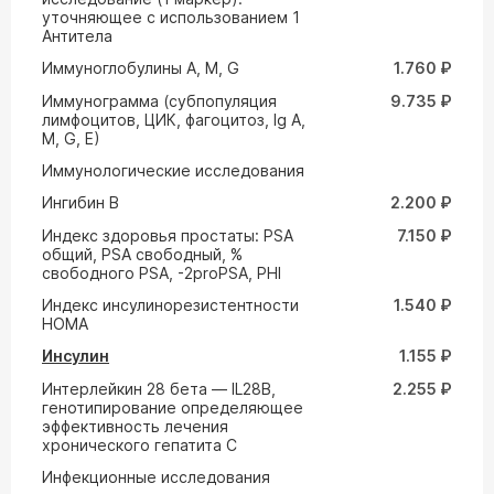
уточняющее с использованием 1
Антитела
Иммуноглобулины А, М, G
1.760 ₽
Иммунограмма (субпопуляция
9.735 ₽
лимфоцитов, ЦИК, фагоцитоз, Ig A,
M, G, Е)
Иммунологические исследования
Ингибин В
2.200 ₽
Индекс здоровья простаты: PSA
7.150 ₽
общий, PSA свободный, %
свободного PSA, -2proPSA, PHI
Индекс инсулинорезистентности
1.540 ₽
HOMA
Инсулин
1.155 ₽
Интерлейкин 28 бета — IL28B,
2.255 ₽
генотипирование определяющее
эффективность лечения
хронического гепатита С
Инфекционные исследования