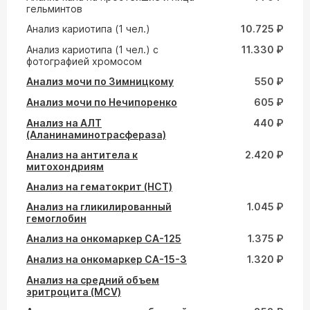
гельминтов
Анализ кариотипа (1 чел.)
10.725 ₽
Анализ кариотипа (1 чел.) с
11.330 ₽
фотографией хромосом
Анализ мочи по Зимницкому
550 ₽
Анализ мочи по Нечипоренко
605 ₽
Анализ на АЛТ
440 ₽
(Аланинаминотрасфераза)
Анализ на антитела к
2.420 ₽
митохондриям
Анализ на гематокрит (HCT)
Анализ на гликилированный
1.045 ₽
гемоглобин
Анализ на онкомаркер СА-125
1.375 ₽
Анализ на онкомаркер СА-15-3
1.320 ₽
Анализ на средний объем
эритроцита (MCV)