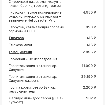
3 кусочков) пищевода, желудка,
кишки, бронха, гортани, трахеи
Гистологическое исследование
4.950 ₽
эндоскопического материала +
выявление Helicoвacter Pylori
Глобулин, связывающий половые
990 ₽
гормоны (ГСПГ)
Глюкоза
418 ₽
Глюкоза мочи
418 ₽
Гомоцистеин
2.893 ₽
Гормональные исследования
Госпитализация в стационар.
11.000 ₽
Хирургия
Госпитализация в стационар.
36.190 ₽
Хирургия ожирения.
Группа крови, резус-фактор,
2.200 ₽
резус-антитела
Дегидроэпиандростерон (ДГЭа-
902 ₽
сульфат)