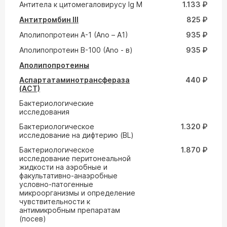
Антитела к цитомегаловирусу Ig M
1.133 ₽
Антитромбин III
825 ₽
Аполипопротеин A-1 (Ano – A1)
935 ₽
Аполипопротеин В-100 (Ano - в)
935 ₽
Аполипопротеины
Аспартатаминотрансфераза
440 ₽
(АСТ)
Бактериологические
исследования
Бактериологическое
1.320 ₽
исследование на дифтерию (ВL)
Бактериологическое
1.870 ₽
исследование перитонеальной
жидкости на аэробные и
факультативно-анаэробные
условно-патогенные
микроорганизмы и определение
чувствительности к
антимикробным препаратам
(посев)