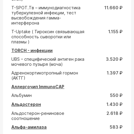
T-SPOT.Tв – иммунодиагностика
11.660 ₽
туберкулезной инфекции, тест
высвобождения гамма-
интерферона
T-Uptake ( Тироксин связывающая
1.155 ₽
способность сыворотки или
плазмы )
TORCH - инфекции
UВS – специфический антиген рака
3.520 ₽
мочевого пузыря (моча)
Адренокортикотропный гормон
1.397 ₽
(АКТГ)
Аллергочип ImmunoCAP
Альбумин
550 ₽
Альдостерон
1.430 ₽
Альдостерон-рениновое
2.618 ₽
соотношение
Альфа-амилаза
583 ₽