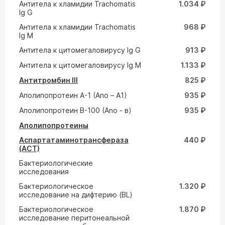
Антитела к хламидии Trachomatis
1.034 ₽
Ig G
Антитела к хламидии Trachomatis
968 ₽
Ig M
Антитела к цитомегаловирусу Ig G
913 ₽
Антитела к цитомегаловирусу Ig M
1.133 ₽
Антитромбин III
825 ₽
Аполипопротеин A-1 (Ano – A1)
935 ₽
Аполипопротеин В-100 (Ano - в)
935 ₽
Аполипопротеины
Аспартатаминотрансфераза
440 ₽
(АСТ)
Бактериологические
исследования
Бактериологическое
1.320 ₽
исследование на дифтерию (ВL)
Бактериологическое
1.870 ₽
исследование перитонеальной