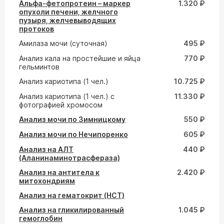
Альфа-фетопротеин – маркер
1.320 ₽
опухоли печени, желчного
пузыря, желчевыводящих
протоков
Амилаза мочи (суточная)
495 ₽
Анализ кала на простейшие и яйца
770 ₽
гельминтов
Анализ кариотипа (1 чел.)
10.725 ₽
Анализ кариотипа (1 чел.) с
11.330 ₽
фотографией хромосом
Анализ мочи по Зимницкому
550 ₽
Анализ мочи по Нечипоренко
605 ₽
Анализ на АЛТ
440 ₽
(Аланинаминотрасфераза)
Анализ на антитела к
2.420 ₽
митохондриям
Анализ на гематокрит (HCT)
Анализ на гликилированный
1.045 ₽
гемоглобин