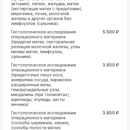
эктомия), легких, желудка, матки
(экстирпация матки с придатками),
кишечника, почек, молочной
железы и других органов без
лимфоузлов (сальника).
Гистологическое исследование
5.500 ₽
операционного материала
(придатки матки, секторальная
резекция молочной железы, узлы
миомы матки, лимфоузлы,
сальники).
Гистологическое исследование
3.850 ₽
операционного материала
(придаточных пазух носа,
аневризма сосуда, варикозно
расширенные вены,
геморроидальные узлы,
миндалины (при тонзилитах),
аденоиды, эпулиды, кисты
яичника)
Гистологическое исследование
3.850 ₽
операционного материала
(соскобы цервикаль. канала,
соскобы полости матки)