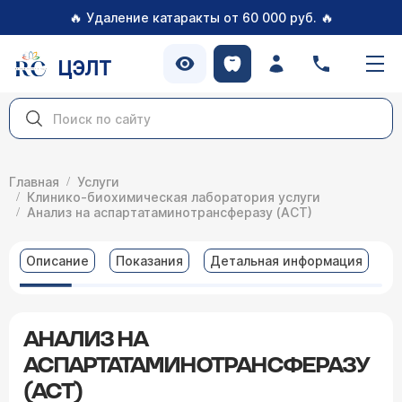
🔥
🔥
Удаление катаракты от 60 000 руб.
ЦЭЛТ
Главная
Услуги
Клинико-биохимическая лаборатория услуги
Анализ на аспартатаминотрансферазу (АСТ)
Описание
Показания
Детальная информация
В
АНАЛИЗ НА
АСПАРТАТАМИНОТРАНСФЕРАЗУ
(АСТ)