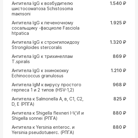
Антитела IgG к возбудителю
1.540 ₽
шистосоматоза Schistosoma
maкnsoni
Антитела IgG к печеночному
1.925 ₽
сосальщику -фасциоле Fasciola
htpatica
Антитела IgG к стронгилоидозу
1.320 ₽
Strongiloides stercoralis
Антитела IgG к трихинеллам
869 ₽
T.spiralis
Антитела IgG к эхинококку
1.210 ₽
Echinococcus granulosus
Антитела IgM к вирусу простого
968 ₽
герпеса 1 и 2 типов (HSV-1,2)
Антитела к Salmonella A, в, C1, C2,
825 ₽
D, E (РПГА)
Антитела к Shigella flexneri I-V,VI и
880 ₽
Shigella sonnei (РПГА)
Антитела к Yersinia enteroc. и
880 ₽
Yersinia pseudotuвerc. (РПГА)