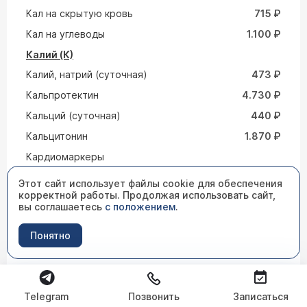
Кал на скрытую кровь
715 ₽
Кал на углеводы
1.100 ₽
Калий (К)
Калий, натрий (суточная)
473 ₽
Кальпротектин
4.730 ₽
Кальций (суточная)
440 ₽
Кальцитонин
1.870 ₽
Кардиомаркеры
Катехоламины в плазме:
3.630 ₽
Этот сайт использует файлы cookie для обеспечения
адреналин, норадреналин,
корректной работы. Продолжая использовать сайт,
дофамин
вы соглашаетесь
с положением
.
Кетоновые тела
275 ₽
Понятно
Кислотно-щелочной и газовый
состав крови
Клинический анализ крови:
1.089 ₽
общий анализ, лейкоформула,
СОЭ (с микроскопией мазка
Telegram
Позвонить
Записаться
крови при наличии