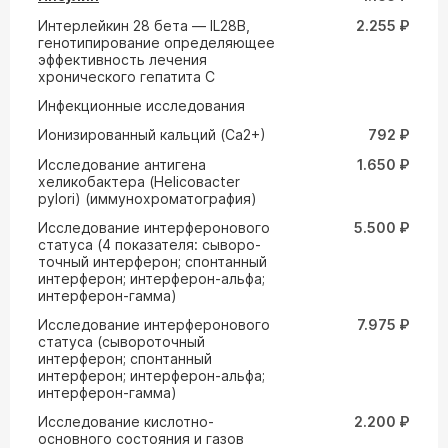
Интерлейкин 28 бета — IL28B,
2.255 ₽
генотипирование определяющее
эффективность лечения
хронического гепатита С
Инфекционные исследования
Ионизированный кальций (Са2+)
792 ₽
Исследование антигена
1.650 ₽
хеликобактера (Helicoвacter
pylori) (иммунохроматография)
Исследование интерферонового
5.500 ₽
статуса (4 показателя: сыворо-
точный интерферон; спонтанный
интерферон; интерферон-альфа;
интерферон-гамма)
Исследование интерферонового
7.975 ₽
статуса (сывороточный
интерферон; спонтанный
интерферон; интерферон-альфа;
интерферон-гамма)
Исследование кислотно-
2.200 ₽
основного состояния и газов