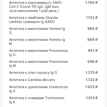
Антитела к коронавирусу SARS-
1.760 ₽
CoV-2 (Covid-19) IgG, IgM (кач.
срок выполнения 1 раб.день.)
Антитела к лямблиям (Giardia
1.133 ₽
Lamblia) суммарно Ig A/M/G
Антитела к микоплазме Hominis Ig
880 ₽
G
Антитела к микоплазме Hominis Ig
869 ₽
M
Антитела к микоплазме Pneumonias
957 ₽
Ig G
Антитела к микоплазме Pneumonias
946 ₽
Ig M
Антитела к описторхису Ig G
1.375 ₽
Антитела к Сandida albicans
1.133 ₽
Антитела к уреаплазме Urealyticum
1.023 ₽
Ig G
Антитела к хламидии Trachomatis
1.012 ₽
Ig A