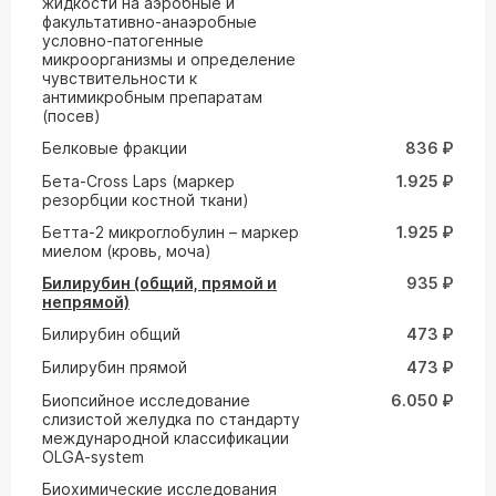
жидкости на аэробные и
факультативно-анаэробные
условно-патогенные
микроорганизмы и определение
чувствительности к
антимикробным препаратам
(посев)
Белковые фракции
836 ₽
Бета-Cross Laps (маркер
1.925 ₽
резорбции костной ткани)
Бетта-2 микроглобулин – маркер
1.925 ₽
миелом (кровь, моча)
Билирубин (общий, прямой и
935 ₽
непрямой)
Билирубин общий
473 ₽
Билирубин прямой
473 ₽
Биопсийное исследование
6.050 ₽
слизистой желудка по стандарту
международной классификации
OLGA-system
Биохимические исследования