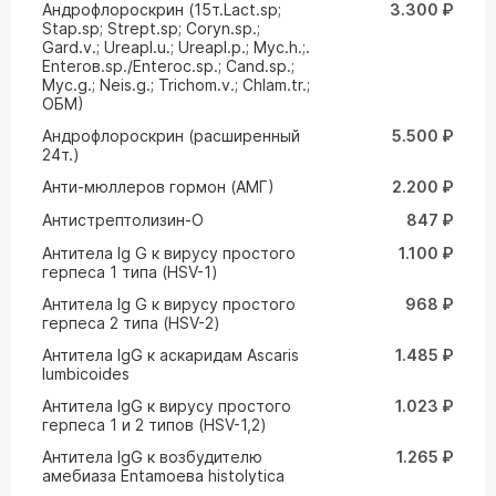
Андрофлороскрин (15т.Lact.sp;
3.300 ₽
Stap.sp; Strept.sp; Coryn.sp.;
Gard.v.; Ureapl.u.; Ureapl.p.; Myc.h.;.
Enteroв.sp./Enteroc.sp.; Cand.sp.;
Myc.g.; Neis.g.; Trichom.v.; Chlam.tr.;
ОБМ)
Андрофлороскрин (расширенный
5.500 ₽
24т.)
Анти-мюллеров гормон (АМГ)
2.200 ₽
Антистрептолизин-О
847 ₽
Антитела Ig G к вирусу простого
1.100 ₽
герпеса 1 типа (HSV-1)
Антитела Ig G к вирусу простого
968 ₽
герпеса 2 типа (HSV-2)
Антитела IgG к аскаридам Ascaris
1.485 ₽
lumbicoides
Антитела IgG к вирусу простого
1.023 ₽
герпеса 1 и 2 типов (HSV-1,2)
Антитела IgG к возбудителю
1.265 ₽
амебиаза Entamoeвa histolytica