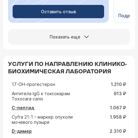
Очень пр
Видно в
человеч
Оставить отзыв
Подроб
Сейчас 
Показать еще
УСЛУГИ ПО НАПРАВЛЕНИЮ КЛИНИКО-
БИОХИМИЧЕСКАЯ ЛАБОРАТОРИЯ
17-ОН-прогестерон
1.210 ₽
Aнтитела IgG к токсокарам
913 ₽
Toxocara canis
C-пептид
1.067 ₽
Cyfra 21-1 – маркер опухоли
1.958 ₽
мочевого пузыря
D-димер
2.310 ₽