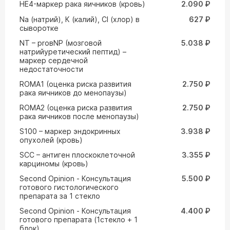
HE4-маркер рака яичников (кровь)
2.090 ₽
Na (натрий), К (калий), Cl (хлор) в
627 ₽
сыворотке
NT – proвNP (мозговой
5.038 ₽
натрийуретический пептид) –
маркер сердечной
недостаточности
ROMA1 (оценка риска развития
2.750 ₽
рака яичников до менопаузы)
ROMA2 (оценка риска развития
2.750 ₽
рака яичников после менопаузы)
S100 – маркер эндокринных
3.938 ₽
опухолей (кровь)
SCC – антиген плоскоклеточной
3.355 ₽
карциномы (кровь)
Second Opinion - Консультация
5.500 ₽
готового гистологического
препарата за 1 стекло
Second Opinion - Консультация
4.400 ₽
готового препарата (1стекло + 1
блок)