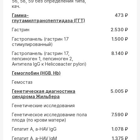
56, 58, 59 без определения типа,
кач.
Гамма-
473 ₽
глутамилтранспептидаза (ГГТ)
Гастрин
2.530 ₽
Гастропанель (гастрин 17
1.500 ₽
стимулированный)
Гастропанель (гастрин 17,
8.140 ₽
пепсиноген 1, пепсиноген 2,
Антитела IgG к Helicoвacter pylori)
Гемоглобин (HGB, Hb)
Гемостаз
Генетическая диагностика
5.005 ₽
синдрома Жильбера
Генетические исследования
Генетическое исследование пола
7.590 ₽
плода (по крови матери)
Гепатит A, a-HAV IgG
1.078 ₽
Гепатит A, a-HAV IgM
1.375 ₽