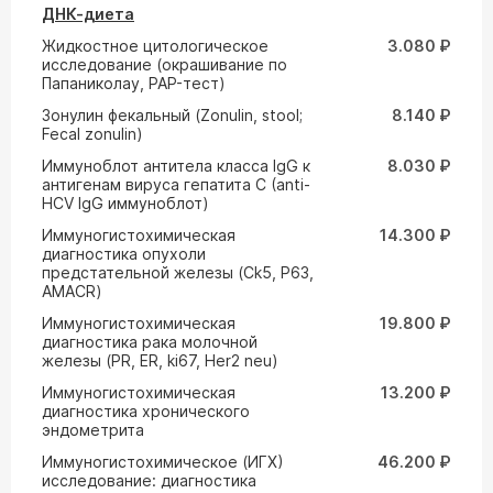
ДНК-диета
Жидкостное цитологическое
3.080 ₽
исследование (окрашивание по
Папаниколау, PAP-тест)
Зонулин фекальный (Zonulin, stool;
8.140 ₽
Fecal zonulin)
Иммуноблот антитела класса IgG к
8.030 ₽
антигенам вируса гепатита С (anti-
HCV IgG иммуноблот)
Иммуногистохимическая
14.300 ₽
диагностика опухоли
предстательной железы (Ck5, P63,
AMACR)
Иммуногистохимическая
19.800 ₽
диагностика рака молочной
железы (PR, ER, ki67, Her2 neu)
Иммуногистохимическая
13.200 ₽
диагностика хронического
эндометрита
Иммуногистохимическое (ИГХ)
46.200 ₽
исследование: диагностика