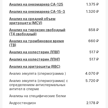
Анализ на онкомаркер СА-125
1.375 ₽
Анализ на онкомаркер СА-15-3
1.320 ₽
Анализ на средний объем
эритроцита (MCV)
Анализ на тироксин свободный
858 ₽
(Т4 свободный)
Анализ на тромбиновое время
660 ₽
(ТВ)
Анализ на холестерин ЛПВП
517 ₽
Анализ на холестерин ЛПНП
517 ₽
Анализ на эритроциты (RBC)
Анализ эякулята (спермограмма )
4.070 ₽
Анализ эякулята (спермограмма) с
5.720 ₽
определением антиспермальных
антител в сперме
Анализы на специфические белки
Андростендион
2.178 ₽