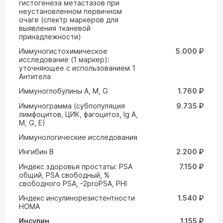
гистогенеза метастазов при
неустановленном первичном
очаге (спектр маркеров для
выявления тканевой
принадлежности)
Иммуногистохимическое
5.000 ₽
исследование (1 маркер):
уточняющее с использованием 1
Антитела
Иммуноглобулины А, М, G
1.760 ₽
Иммунограмма (субпопуляция
9.735 ₽
лимфоцитов, ЦИК, фагоцитоз, Ig A,
M, G, Е)
Иммунологические исследования
Ингибин В
2.200 ₽
Индекс здоровья простаты: PSA
7.150 ₽
общий, PSA свободный, %
свободного PSA, -2proPSA, PHI
Индекс инсулинорезистентности
1.540 ₽
HOMA
Инсулин
1.155 ₽