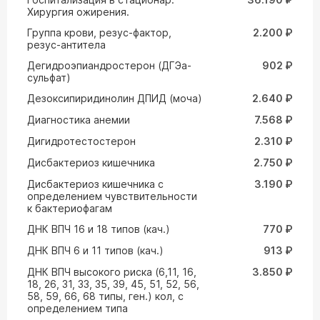
Хирургия ожирения.
Группа крови, резус-фактор,
2.200 ₽
резус-антитела
Дегидроэпиандростерон (ДГЭа-
902 ₽
сульфат)
Дезоксипиридинолин ДПИД (моча)
2.640 ₽
Диагностика анемии
7.568 ₽
Дигидротестостерон
2.310 ₽
Дисбактериоз кишечника
2.750 ₽
Дисбактериоз кишечника с
3.190 ₽
определением чувствительности
к бактериофагам
ДНК ВПЧ 16 и 18 типов (кач.)
770 ₽
ДНК ВПЧ 6 и 11 типов (кач.)
913 ₽
ДНК ВПЧ высокого риска (6,11, 16,
3.850 ₽
18, 26, 31, 33, 35, 39, 45, 51, 52, 56,
58, 59, 66, 68 типы, ген.) кол, с
определением типа