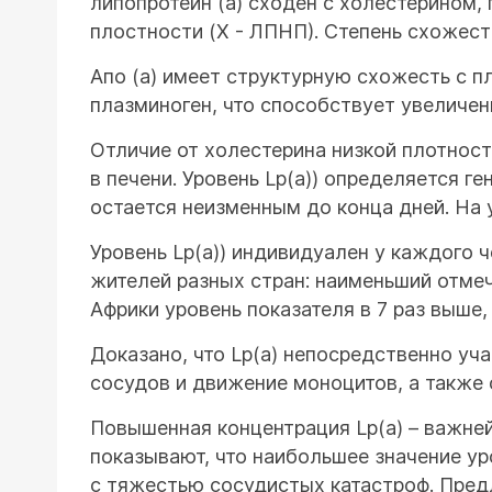
липопротеин (а) сходен с холестерином,
плостности (Х - ЛПНП). Степень схожест
Апо (а) имеет структурную схожесть с п
плазминоген, что способствует увеличе
Отличие от холестерина низкой плотности
в печени. Уровень Lp(a)) определяется г
остается неизменным до конца дней. На у
Уровень Lp(a)) индивидуален у каждого 
жителей разных стран: наименьший отмеч
Африки уровень показателя в 7 раз выше,
Доказано, что Lp(a) непосредственно уч
сосудов и движение моноцитов, а также 
Повышенная концентрация Lp(a) – важне
показывают, что наибольшее значение ур
с тяжестью сосудистых катастроф. Предл