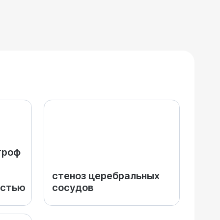
троф
стеноз церебральных
остью
сосудов