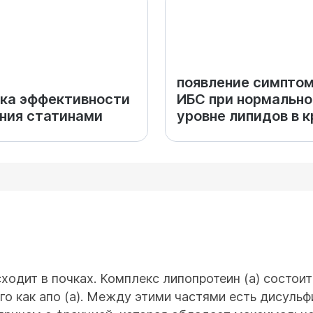
появление симпто
ка эффективности
ИБС при нормальн
ния статинами
уровне липидов в к
ходит в почках. Комплекс липопротеин (а) состоит
го как апо (а). Между этими частями есть дисуль