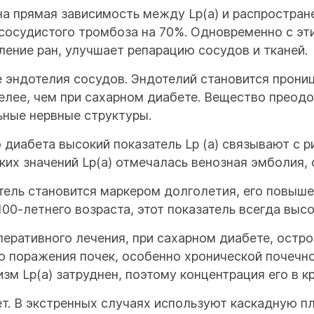
на прямая зависимость между Lp(a) и распростран
 сосудистого тромбоза на 70%. Одновременно с э
ление ран, улучшает репарацию сосудов и тканей.
е эндотелия сосудов. Эндотелий становится прони
лее, чем при сахарном диабете. Вещество преодо
ьные нервные структуры.
диабета высокий показатель Lp (a) связывают с р
оких значений Lp(a) отмечалась венозная эмболия,
атель становится маркером долголетия, его повыш
100-летнего возраста, этот показатель всегда высо
перативного лечения, при сахарном диабете, остр
о поражения почек, особенно хронической почечн
зм Lp(a) затруднен, поэтому концентрация его в к
т. В экстренных случаях используют каскадную п