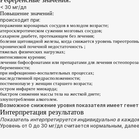
< 30 мг/дл
Повышение значений:
происходит при:
поражении коронарных сосудов в молодом возрасте;
атеросклеротическом сужении мозговых сосудов;
сахарном диабете, протекающем без лечения;
болезни щитовидной железы, когда снижается уровень тиреотропн
хронической почечной недостаточность ;
тяжелых физических нагрузках;
интенсивном курении;
лечении бифосфонатами или препаратами для лечения остеопороза 
беременности;
при инфекционно-воспалительных процессах;
наследственной предрасположенности;
постменопаузе у женщин старшего возраста;
остром инфаркте миокарда;
быстром снижении массы тела на жесткой диете;
злоупотреблении алкоголем.
Возможное снижение уровня показателя имеет генет
Интерпретация результатов
Показатель интерпретируется индивидуально в каждом
Уровень от 0 до 30 мг/дл считается нормальным, дале