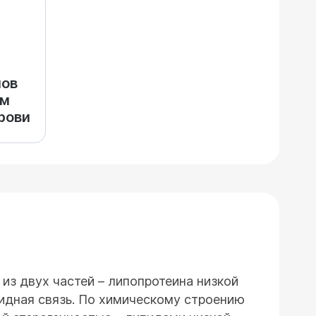
мов
ом
рови
 из двух частей – липопротеина низкой
фидная связь. По химическому строению