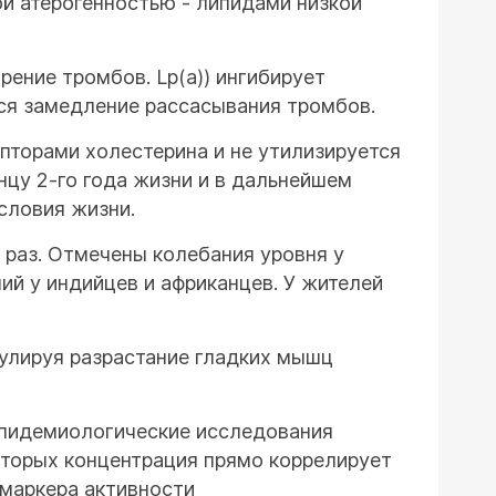
ой атерогенностью - липидами низкой
рение тромбов. Lp(a)) ингибирует
ся замедление рассасывания тромбов.
епторами холестерина и не утилизируется
нцу 2-го года жизни и в дальнейшем
условия жизни.
 раз. Отмечены колебания уровня у
ий у индийцев и африканцев. У жителей
мулируя разрастание гладких мышц
Эпидемиологические исследования
которых концентрация прямо коррелирует
 маркера активности