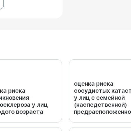
оценка риска
ка риска
сосудистых катас
икновения
у лиц с семейной
осклероза у лиц
(наследственной)
дого возраста
предрасположенн