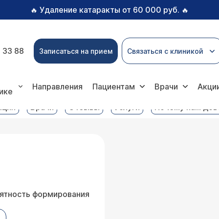
Удаление катаракты от 60 000 руб.
🔥
🔥
 33 88
Записаться на прием
Связаться с клиникой
ратория услуги
Липопротеин
Направления
Пациентам
Врачи
Акци
ике
ация
Врачи
Отзывы
Услуги
Почему нам до
оятность формирования