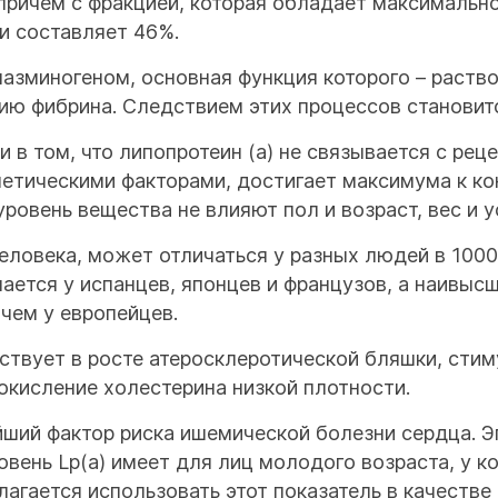
 причем с фракцией, которая обладает максимальн
и составляет 46%.
лазминогеном, основная функция которого – раство
нию фибрина. Следствием этих процессов становит
 в том, что липопротеин (а) не связывается с рец
енетическими факторами, достигает максимума к ко
ровень вещества не влияют пол и возраст, вес и 
человека, может отличаться у разных людей в 1000
ается у испанцев, японцев и французов, а наивысш
 чем у европейцев.
аствует в росте атеросклеротической бляшки, сти
окисление холестерина низкой плотности.
йший фактор риска ишемической болезни сердца. 
овень Lp(a) имеет для лиц молодого возраста, у 
агается использовать этот показатель в качестве