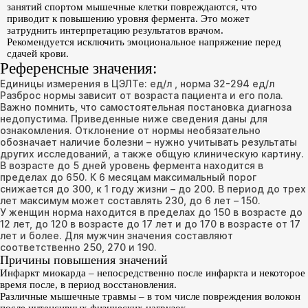
занятий спортом мышечные клетки повреждаются, что
приводит к повышению уровня фермента. Это может
затруднить интерпретацию результатов врачом.
Рекомендуется исключить эмоциональное напряжение перед
сдачей крови.
Референсные значения:
Единицы измерения в ЦЭЛТе: ед/л , норма 32-294 ед/л
Разброс нормы зависит от возраста пациента и его пола.
Важно помнить, что самостоятельная постановка диагноза
недопустима. Приведенные ниже сведения даны для
ознакомления. Отклонение от нормы необязательно
обозначает наличие болезни – нужно учитывать результаты
других исследований, а также общую клиническую картину.
В возрасте до 5 дней уровень фермента находится в
пределах до 650. К 6 месяцам максимальный порог
снижается до 300, к 1 году жизни – до 200. В период до трех
лет максимум может составлять 230, до 6 лет – 150.
У женщин норма находится в пределах до 150 в возрасте до
12 лет, до 120 в возрасте до 17 лет и до 170 в возрасте от 17
лет и более. Для мужчин значения составляют
соответственно 250, 270 и 190.
Причины повышения значений
Инфаркт миокарда – непосредственно после инфаркта и некоторое
время после, в период восстановления.
Различные мышечные травмы – в том числе повреждения волокон