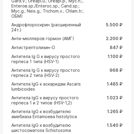
Gard.v.; Ureapl.u.; Ureapl.p.; Myc.h.;.
Enteroв.sp./Enteroc.sp.; Cand.sp.;
Myc.g.; Neis.g.; Trichom.v.; Chlam.tr.;
ОБМ)
Андрофлороскрин (расширенный
5.500 ₽
24т.)
Анти-мюллеров гормон (АМГ)
2.200 ₽
Антистрептолизин-О
847 ₽
Антитела Ig G к вирусу простого
1.100 ₽
герпеса 1 типа (HSV-1)
Антитела Ig G к вирусу простого
968 ₽
герпеса 2 типа (HSV-2)
Антитела IgG к аскаридам Ascaris
1.485 ₽
lumbicoides
Антитела IgG к вирусу простого
1.023 ₽
герпеса 1 и 2 типов (HSV-1,2)
Антитела IgG к возбудителю
1.265 ₽
амебиаза Entamoeвa histolytica
Антитела IgG к возбудителю
1.540 ₽
шистосоматоза Schistosoma