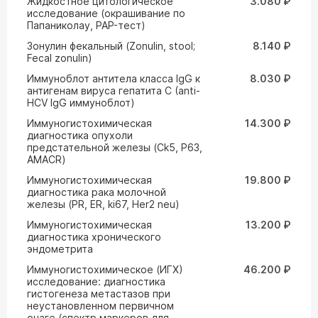
Жидкостное цитологическое
3.080 ₽
исследование (окрашивание по
Папаниколау, PAP-тест)
Зонулин фекальный (Zonulin, stool;
8.140 ₽
Fecal zonulin)
Иммуноблот антитела класса IgG к
8.030 ₽
антигенам вируса гепатита С (anti-
HCV IgG иммуноблот)
Иммуногистохимическая
14.300 ₽
диагностика опухоли
предстательной железы (Ck5, P63,
AMACR)
Иммуногистохимическая
19.800 ₽
диагностика рака молочной
железы (PR, ER, ki67, Her2 neu)
Иммуногистохимическая
13.200 ₽
диагностика хронического
эндометрита
Иммуногистохимическое (ИГХ)
46.200 ₽
исследование: диагностика
гистогенеза метастазов при
неустановленном первичном
очаге (спектр маркеров для