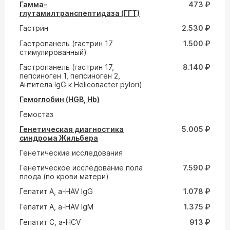
Гамма-
473 ₽
глутамилтранспептидаза (ГГТ)
Гастрин
2.530 ₽
Гастропанель (гастрин 17
1.500 ₽
стимулированный)
Гастропанель (гастрин 17,
8.140 ₽
пепсиноген 1, пепсиноген 2,
Антитела IgG к Helicoвacter pylori)
Гемоглобин (HGB, Hb)
Гемостаз
Генетическая диагностика
5.005 ₽
синдрома Жильбера
Генетические исследования
Генетическое исследование пола
7.590 ₽
плода (по крови матери)
Гепатит A, a-HAV IgG
1.078 ₽
Гепатит A, a-HAV IgM
1.375 ₽
Гепатит С, а-HCV
913 ₽