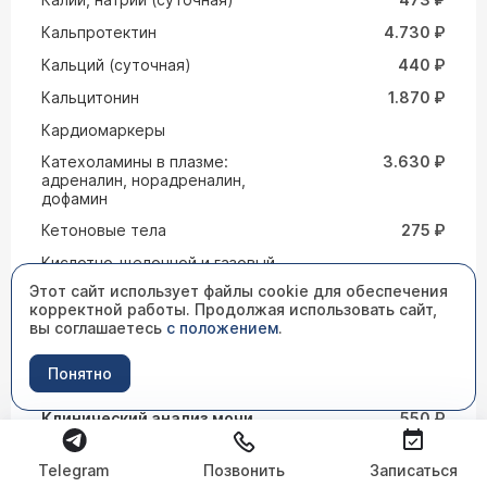
Кальпротектин
4.730 ₽
Кальций (суточная)
440 ₽
Кальцитонин
1.870 ₽
Кардиомаркеры
Катехоламины в плазме:
3.630 ₽
адреналин, норадреналин,
дофамин
Кетоновые тела
275 ₽
Кислотно-щелочной и газовый
состав крови
Этот сайт использует файлы cookie для обеспечения
корректной работы. Продолжая использовать сайт,
Клинический анализ крови:
1.089 ₽
вы соглашаетесь
с положением
.
общий анализ, лейкоформула,
СОЭ (с микроскопией мазка
крови при наличии
Понятно
патологических сдвигов)
Клинический анализ мочи
550 ₽
Консультация готового препарата
3.300 ₽
(1 стекло)
Telegram
Позвонить
Записаться