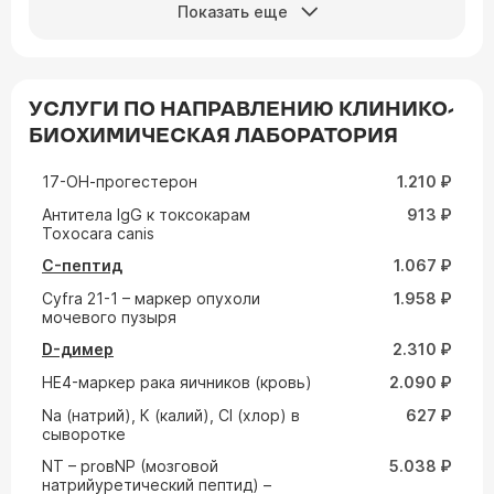
Показать еще
УСЛУГИ ПО НАПРАВЛЕНИЮ КЛИНИКО-
БИОХИМИЧЕСКАЯ ЛАБОРАТОРИЯ
17-ОН-прогестерон
1.210 ₽
Aнтитела IgG к токсокарам
913 ₽
Toxocara canis
C-пептид
1.067 ₽
Cyfra 21-1 – маркер опухоли
1.958 ₽
мочевого пузыря
D-димер
2.310 ₽
HE4-маркер рака яичников (кровь)
2.090 ₽
Na (натрий), К (калий), Cl (хлор) в
627 ₽
сыворотке
NT – proвNP (мозговой
5.038 ₽
натрийуретический пептид) –