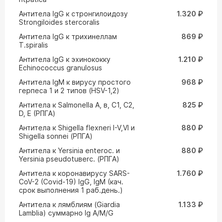
Антитела IgG к стронгилоидозу
1.320 ₽
Strongiloides stercoralis
Антитела IgG к трихинеллам
869 ₽
T.spiralis
Антитела IgG к эхинококку
1.210 ₽
Echinococcus granulosus
Антитела IgM к вирусу простого
968 ₽
герпеса 1 и 2 типов (HSV-1,2)
Антитела к Salmonella A, в, C1, C2,
825 ₽
D, E (РПГА)
Антитела к Shigella flexneri I-V,VI и
880 ₽
Shigella sonnei (РПГА)
Антитела к Yersinia enteroc. и
880 ₽
Yersinia pseudotuвerc. (РПГА)
Антитела к коронавирусу SARS-
1.760 ₽
CoV-2 (Covid-19) IgG, IgM (кач.
срок выполнения 1 раб.день.)
Антитела к лямблиям (Giardia
1.133 ₽
Lamblia) суммарно Ig A/M/G