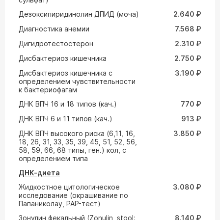
Дезоксипиридинолин ДПИД (моча)
2.640 ₽
Диагностика анемии
7.568 ₽
Дигидротестостерон
2.310 ₽
Дисбактериоз кишечника
2.750 ₽
Дисбактериоз кишечника с
3.190 ₽
определением чувствительности
к бактериофагам
ДНК ВПЧ 16 и 18 типов (кач.)
770 ₽
ДНК ВПЧ 6 и 11 типов (кач.)
913 ₽
ДНК ВПЧ высокого риска (6,11, 16,
3.850 ₽
18, 26, 31, 33, 35, 39, 45, 51, 52, 56,
58, 59, 66, 68 типы, ген.) кол, с
определением типа
ДНК-диета
Жидкостное цитологическое
3.080 ₽
исследование (окрашивание по
Папаниколау, PAP-тест)
Зонулин фекальный (Zonulin, stool;
8.140 ₽