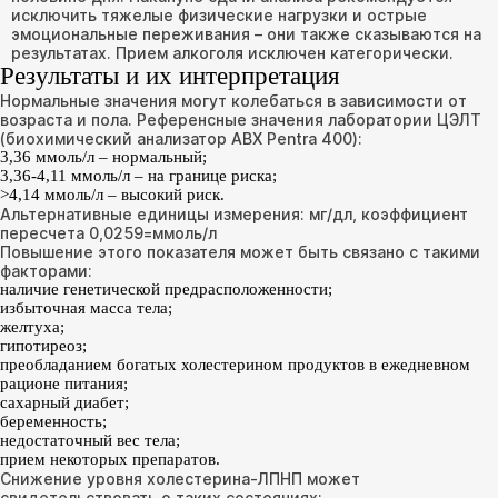
исключить тяжелые физические нагрузки и острые
эмоциональные переживания – они также сказываются на
результатах. Прием алкоголя исключен категорически.
Результаты и их интерпретация
Нормальные значения могут колебаться в зависимости от
возраста и пола. Референсные значения лаборатории ЦЭЛТ
(биохимический анализатор АВХ Pentra 400):
3,36 ммоль/л – нормальный;
3,36-4,11 ммоль/л – на границе риска;
>4,14 ммоль/л – высокий риск.
Альтернативные единицы измерения: мг/дл, коэффициент
пересчета 0,0259=ммоль/л
Повышение этого показателя может быть связано с такими
факторами:
наличие генетической предрасположенности;
избыточная масса тела;
желтуха;
гипотиреоз;
преобладанием богатых холестерином продуктов в ежедневном
рационе питания;
сахарный диабет;
беременность;
недостаточный вес тела;
прием некоторых препаратов.
Снижение уровня холестерина-ЛПНП может
свидетельствовать о таких состояниях: