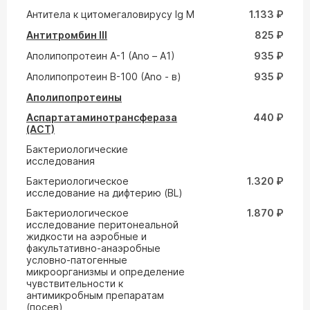
Антитела к цитомегаловирусу Ig M
1.133 ₽
Антитромбин III
825 ₽
Аполипопротеин A-1 (Ano – A1)
935 ₽
Аполипопротеин В-100 (Ano - в)
935 ₽
Аполипопротеины
Аспартатаминотрансфераза
440 ₽
(АСТ)
Бактериологические
исследования
Бактериологическое
1.320 ₽
исследование на дифтерию (ВL)
Бактериологическое
1.870 ₽
исследование перитонеальной
жидкости на аэробные и
факультативно-анаэробные
условно-патогенные
микроорганизмы и определение
чувствительности к
антимикробным препаратам
(посев)