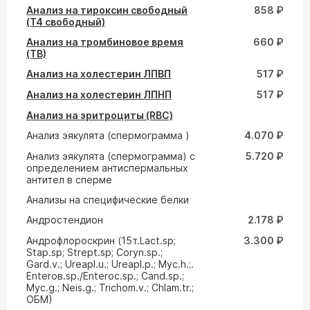
Анализ на тироксин свободный
858 ₽
(Т4 свободный)
Анализ на тромбиновое время
660 ₽
(ТВ)
Анализ на холестерин ЛПВП
517 ₽
Анализ на холестерин ЛПНП
517 ₽
Анализ на эритроциты (RBC)
Анализ эякулята (спермограмма )
4.070 ₽
Анализ эякулята (спермограмма) с
5.720 ₽
определением антиспермальных
антител в сперме
Анализы на специфические белки
Андростендион
2.178 ₽
Андрофлороскрин (15т.Lact.sp;
3.300 ₽
Stap.sp; Strept.sp; Coryn.sp.;
Gard.v.; Ureapl.u.; Ureapl.p.; Myc.h.;.
Enteroв.sp./Enteroc.sp.; Cand.sp.;
Myc.g.; Neis.g.; Trichom.v.; Chlam.tr.;
ОБМ)