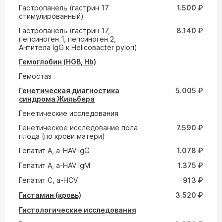
Гастропанель (гастрин 17
1.500 ₽
стимулированный)
Гастропанель (гастрин 17,
8.140 ₽
пепсиноген 1, пепсиноген 2,
Антитела IgG к Helicoвacter pylori)
Гемоглобин (HGB, Hb)
Гемостаз
Генетическая диагностика
5.005 ₽
синдрома Жильбера
Генетические исследования
Генетическое исследование пола
7.590 ₽
плода (по крови матери)
Гепатит A, a-HAV IgG
1.078 ₽
Гепатит A, a-HAV IgM
1.375 ₽
Гепатит С, а-HCV
913 ₽
Гистамин (кровь)
3.520 ₽
Гистологические исследования