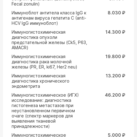
Fecal zonulin)
Иммуноблот антитела класса IgG к
8.030 ₽
антигенам вируса гепатита С (anti-
HCV IgG иммуноблот)
Иммуногистохимическая
14.300 ₽
диагностика опухоли
предстательной железы (Ck5, P63,
AMACR)
Иммуногистохимическая
19.800 ₽
диагностика рака молочной
железы (PR, ER, ki67, Her2 neu)
Иммуногистохимическая
13.200 ₽
диагностика хронического
эндометрита
Иммуногистохимическое (ИГХ)
46.200 ₽
исследование: диагностика
гистогенеза метастазов при
неустановленном первичном
очаге (спектр маркеров для
выявления тканевой
принадлежности)
Иммуногистохимическое
5.000 ₽