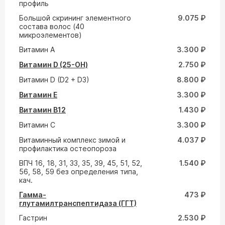
профиль
Большой скрининг элементного
9.075 ₽
состава волос (40
микроэлементов)
Витамин A
3.300 ₽
Витамин D (25-ОН)
2.750 ₽
Витамин D (D2 + D3)
8.800 ₽
Витамин E
3.300 ₽
Витамин В12
1.430 ₽
Витамин С
3.300 ₽
Витаминный комплекс зимой и
4.037 ₽
профилактика остеопороза
ВПЧ 16, 18, 31, 33, 35, 39, 45, 51, 52,
1.540 ₽
56, 58, 59 без определения типа,
кач.
Гамма-
473 ₽
глутамилтранспептидаза (ГГТ)
Гастрин
2.530 ₽