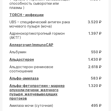
способность сыворотки или
плазмы )
TORCH - инфекции
UВS – специфический антиген рака
3.520 ₽
мочевого пузыря (моча)
Адренокортикотропный гормон
1.397 ₽
(АКТГ)
Аллергочип ImmunoCAP
Альбумин
550 ₽
Альдостерон
1.430 ₽
Альдостерон-рениновое
2.618 ₽
соотношение
Альфа-амилаза
583 ₽
Альфа-фетопротеин – маркер
1.320 ₽
опухоли печени, желчного
пузыря, желчевыводящих
протоков
Амилаза мочи (суточная)
495 ₽