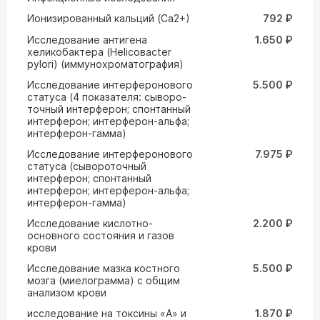
Ионизированный кальций (Са2+)
792 ₽
Исследование антигена
1.650 ₽
хеликобактера (Helicoвacter
pylori) (иммунохроматография)
Исследование интерферонового
5.500 ₽
статуса (4 показателя: сыворо-
точный интерферон; спонтанный
интерферон; интерферон-альфа;
интерферон-гамма)
Исследование интерферонового
7.975 ₽
статуса (сывороточный
интерферон; спонтанный
интерферон; интерферон-альфа;
интерферон-гамма)
Исследование кислотно-
2.200 ₽
основного состояния и газов
крови
Исследование мазка костного
5.500 ₽
мозга (миелограмма) с общим
анализом крови
исследование на токсины «А» и
1.870 ₽