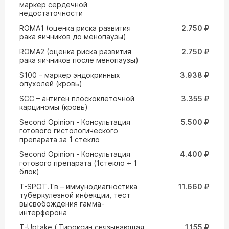
маркер сердечной
недостаточности
ROMA1 (оценка риска развития
2.750 ₽
рака яичников до менопаузы)
ROMA2 (оценка риска развития
2.750 ₽
рака яичников после менопаузы)
S100 – маркер эндокринных
3.938 ₽
опухолей (кровь)
SCC – антиген плоскоклеточной
3.355 ₽
карциномы (кровь)
Second Opinion - Консультация
5.500 ₽
готового гистологического
препарата за 1 стекло
Second Opinion - Консультация
4.400 ₽
готового препарата (1стекло + 1
блок)
T-SPOT.Tв – иммунодиагностика
11.660 ₽
туберкулезной инфекции, тест
высвобождения гамма-
интерферона
T-Uptake ( Тироксин связывающая
1.155 ₽