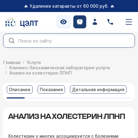
🔥
🔥
Удаление катаракты от 60 000 руб.
ЦЭЛТ
Главная
Услуги
Клинико-биохимическая лаборатория услуги
Анализ на холестерин ЛПНП
Описание
Показания
Детальная информация
В
АНАЛИЗ НА ХОЛЕСТЕРИН ЛПНП
Холестерин у многих ассоциируется с болезнями