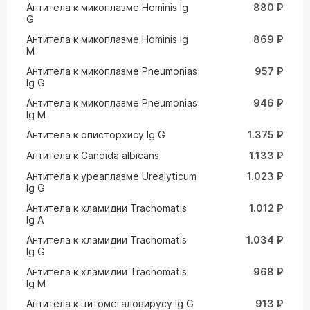
Антитела к микоплазме Hominis Ig
880 ₽
G
Антитела к микоплазме Hominis Ig
869 ₽
M
Антитела к микоплазме Pneumonias
957 ₽
Ig G
Антитела к микоплазме Pneumonias
946 ₽
Ig M
Антитела к описторхису Ig G
1.375 ₽
Антитела к Сandida albicans
1.133 ₽
Антитела к уреаплазме Urealyticum
1.023 ₽
Ig G
Антитела к хламидии Trachomatis
1.012 ₽
Ig A
Антитела к хламидии Trachomatis
1.034 ₽
Ig G
Антитела к хламидии Trachomatis
968 ₽
Ig M
Антитела к цитомегаловирусу Ig G
913 ₽