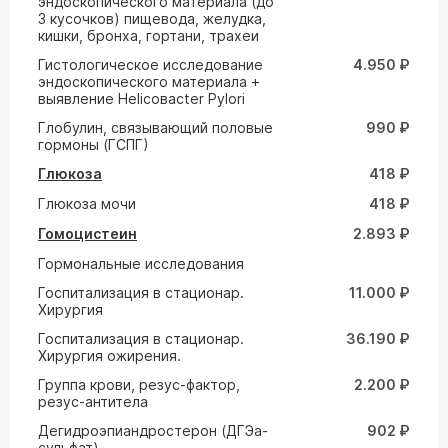
эндоскопического материала (до
3 кусочков) пищевода, желудка,
кишки, бронха, гортани, трахеи
Гистологическое исследование
4.950 ₽
эндоскопического материала +
выявление Helicoвacter Pylori
Глобулин, связывающий половые
990 ₽
гормоны (ГСПГ)
Глюкоза
418 ₽
Глюкоза мочи
418 ₽
Гомоцистеин
2.893 ₽
Гормональные исследования
Госпитализация в стационар.
11.000 ₽
Хирургия
Госпитализация в стационар.
36.190 ₽
Хирургия ожирения.
Группа крови, резус-фактор,
2.200 ₽
резус-антитела
Дегидроэпиандростерон (ДГЭа-
902 ₽
сульфат)