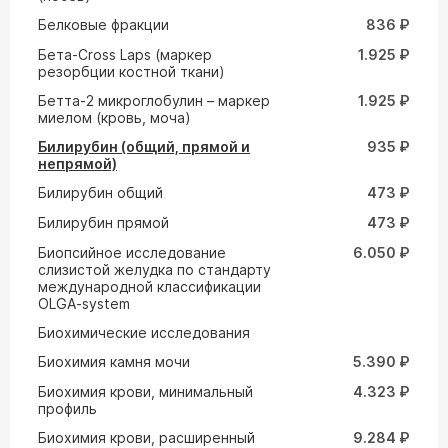
Белковые фракции
836 ₽
Бета-Cross Laps (маркер
1.925 ₽
резорбции костной ткани)
Бетта-2 микроглобулин – маркер
1.925 ₽
миелом (кровь, моча)
Билирубин (общий, прямой и
935 ₽
непрямой)
Билирубин общий
473 ₽
Билирубин прямой
473 ₽
Биопсийное исследование
6.050 ₽
слизистой желудка по стандарту
международной классификации
OLGA-system
Биохимические исследования
Биохимия камня мочи
5.390 ₽
Биохимия крови, минимальный
4.323 ₽
профиль
Биохимия крови, расширенный
9.284 ₽