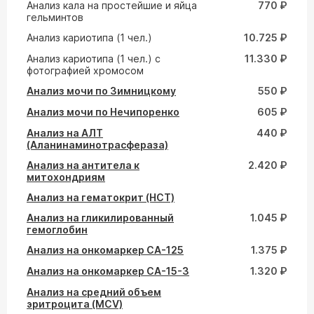
Анализ кала на простейшие и яйца
770 ₽
гельминтов
Анализ кариотипа (1 чел.)
10.725 ₽
Анализ кариотипа (1 чел.) с
11.330 ₽
фотографией хромосом
Анализ мочи по Зимницкому
550 ₽
Анализ мочи по Нечипоренко
605 ₽
Анализ на АЛТ
440 ₽
(Аланинаминотрасфераза)
Анализ на антитела к
2.420 ₽
митохондриям
Анализ на гематокрит (HCT)
Анализ на гликилированный
1.045 ₽
гемоглобин
Анализ на онкомаркер СА-125
1.375 ₽
Анализ на онкомаркер СА-15-3
1.320 ₽
Анализ на средний объем
эритроцита (MCV)