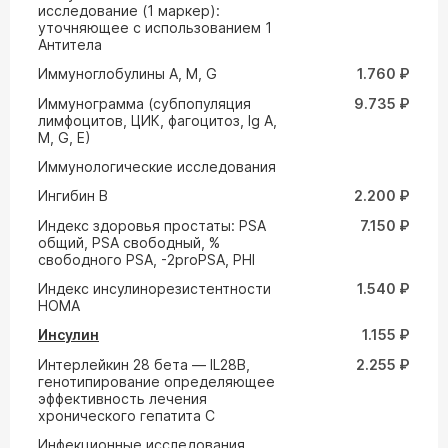
исследование (1 маркер):
уточняющее с использованием 1
Антитела
Иммуноглобулины А, М, G
1.760 ₽
Иммунограмма (субпопуляция
9.735 ₽
лимфоцитов, ЦИК, фагоцитоз, Ig A,
M, G, Е)
Иммунологические исследования
Ингибин В
2.200 ₽
Индекс здоровья простаты: PSA
7.150 ₽
общий, PSA свободный, %
свободного PSA, -2proPSA, PHI
Индекс инсулинорезистентности
1.540 ₽
HOMA
Инсулин
1.155 ₽
Интерлейкин 28 бета — IL28B,
2.255 ₽
генотипирование определяющее
эффективность лечения
хронического гепатита С
Инфекционные исследования