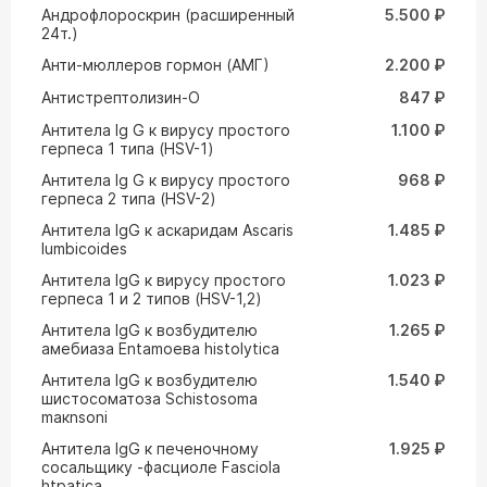
Андрофлороскрин (расширенный
5.500 ₽
24т.)
Анти-мюллеров гормон (АМГ)
2.200 ₽
Антистрептолизин-О
847 ₽
Антитела Ig G к вирусу простого
1.100 ₽
герпеса 1 типа (HSV-1)
Антитела Ig G к вирусу простого
968 ₽
герпеса 2 типа (HSV-2)
Антитела IgG к аскаридам Ascaris
1.485 ₽
lumbicoides
Антитела IgG к вирусу простого
1.023 ₽
герпеса 1 и 2 типов (HSV-1,2)
Антитела IgG к возбудителю
1.265 ₽
амебиаза Entamoeвa histolytica
Антитела IgG к возбудителю
1.540 ₽
шистосоматоза Schistosoma
maкnsoni
Антитела IgG к печеночному
1.925 ₽
сосальщику -фасциоле Fasciola
htpatica